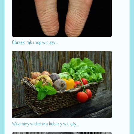
Obrzęki rąk i nóg w ciąży...
Witaminy w diecie u kobiety w ciąży...