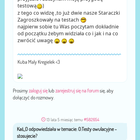
testową
)
z tego co widzę ,to już dwie nasze Staraczki
Zagroszkowały na testach
najpierw sobie tu Was poczytam dokładnie
od początku żebym widziała co i jak i na co
zwrócić uwagę
Kuba Maly Kregielek <3
Prosimy
zaloguj się
lub
zarejestruj się na forum
się, aby
dołączyć do rozmowy.
13 lata 5 miesiąc temu
#582654
Kaś_O
przez