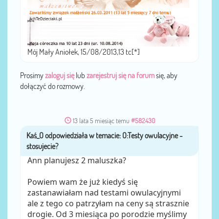
Mój Mały Aniołek, 15/08/2013,13 tc[*]
Prosimy
zaloguj się
lub
zarejestruj się na forum
się, aby
dołączyć do rozmowy.
13 lata 5 miesiąc temu
#582430
Kaś_O
przez
Ann planujesz 2 maluszka?
Powiem wam że już kiedyś się
zastanawiałam nad testami owulacyjnymi
ale z tego co patrzyłam na ceny są strasznie
drogie. Od 3 miesiąca po porodzie myślimy