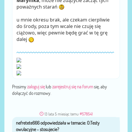
Marynika
, może nie zdążycie zacząć tych
poważnych starań
u mnie okresu brak, ale czekam cierpliwie
do środy, poza tym wcale nie czuję się
ciążowo, więc pewnie będę grać w tę grę
dalej
Prosimy
zaloguj się
lub
zarejestruj się na forum
się, aby
dołączyć do rozmowy.
13 lata 5 miesiąc temu
#578541
nefretete666
przez