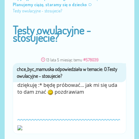
Planujemy ciążę, staramy się o dziecko
Testy owulacyjne - stosujecie?
Testy owulacyjne -
stosujecie?
13 lata 5 miesiąc temu
#578039
chce_byc_mamuska
przez
dziękuję :* będę próbować... jak mi się uda
to dam znać
pozdrawiam