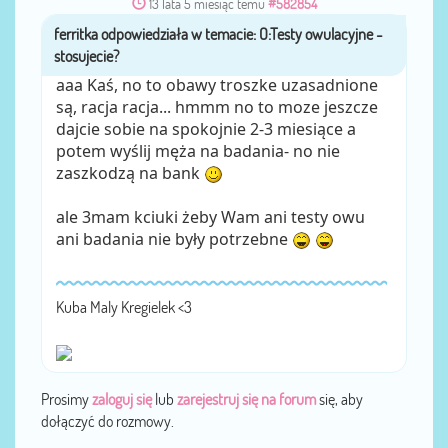
13 lata 5 miesiąc temu
#582854
ferritka
przez
aaa Kaś, no to obawy troszke uzasadnione
są, racja racja... hmmm no to moze jeszcze
dajcie sobie na spokojnie 2-3 miesiące a
potem wyślij męża na badania- no nie
zaszkodzą na bank
ale 3mam kciuki żeby Wam ani testy owu
ani badania nie były potrzebne
Kuba Maly Kregielek <3
Prosimy
zaloguj się
lub
zarejestruj się na forum
się, aby
dołączyć do rozmowy.