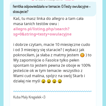
ferritka
przez
Kaś, tu masz linka do allegro a tam cała
masa tanich testów owu :
allegro.pl/listing.php/search?
sg=0&string=testy+owulacyjne
i dobrze czytam, macie 10 miesięczne cudo
i od 3 miesięcy się staracie? ( wybacz jak
poknociłam, ja słaba z matmy jestem
) to
Wy zapomnijcie o Fasolce tylko pełen
spontam to jestem pewna że oboje w 100%
jesteście ok w tym temacie- wszystko z
Wami cud malina, spójrz na swój Skarb i
działaj nie myśl
Kuba Maly Kregielek <3