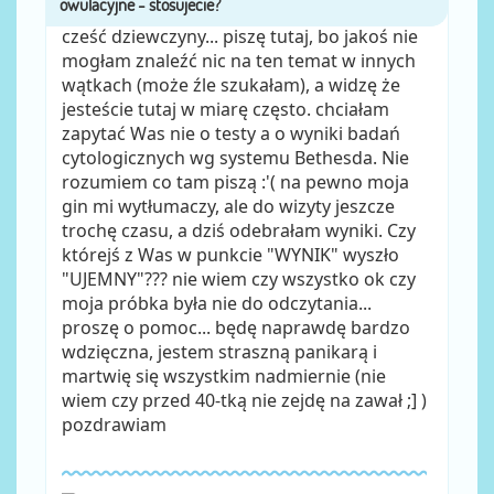
cześć dziewczyny... piszę tutaj, bo jakoś nie
mogłam znaleźć nic na ten temat w innych
wątkach (może źle szukałam), a widzę że
jesteście tutaj w miarę często. chciałam
zapytać Was nie o testy a o wyniki badań
cytologicznych wg systemu Bethesda. Nie
rozumiem co tam piszą :'( na pewno moja
gin mi wytłumaczy, ale do wizyty jeszcze
trochę czasu, a dziś odebrałam wyniki. Czy
którejś z Was w punkcie "WYNIK" wyszło
"UJEMNY"??? nie wiem czy wszystko ok czy
moja próbka była nie do odczytania...
proszę o pomoc... będę naprawdę bardzo
wdzięczna, jestem straszną panikarą i
martwię się wszystkim nadmiernie (nie
wiem czy przed 40-tką nie zejdę na zawał ;] )
pozdrawiam