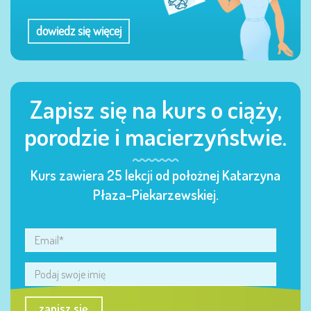
dowiedz się więcej
Zapisz się na kurs o ciąży,
porodzie i macierzyństwie.
Kurs zawiera 25 lekcji od położnej Katarzyna
Płaza-Piekarzewskiej.
zapisz się