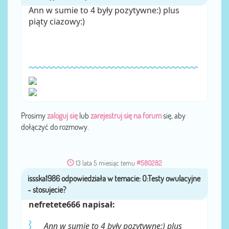
Ann w sumie to 4 były pozytywne:) plus
piąty ciazowy:)
Prosimy
zaloguj się
lub
zarejestruj się na forum
się, aby
dołączyć do rozmowy.
13 lata 5 miesiąc temu
#580282
issska1986
przez
nefretete666 napisał:
Ann w sumie to 4 były pozytywne:) plus