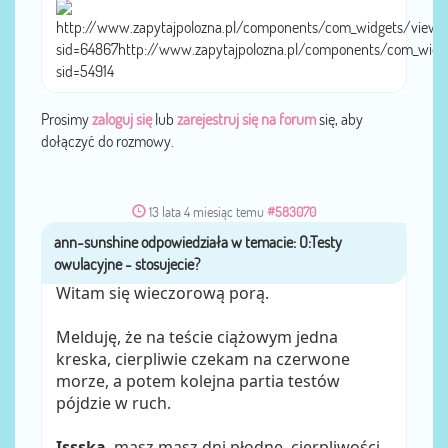
http://www.zapytajpolozna.pl/components/com_widgets/view.
sid=64867http://www.zapytajpolozna.pl/components/com_widg
sid=54914
Prosimy
zaloguj się
lub
zarejestruj się na forum
się, aby
dołączyć do rozmowy.
13 lata 4 miesiąc temu
#583070
ann-sunshine
przez
Witam się wieczorową porą.
Melduję, że na teście ciążowym jedna
kreska, cierpliwie czekam na czerwone
morze, a potem kolejna partia testów
pójdzie w ruch.
Issska
, masz masz dni płodne, cierpliwości