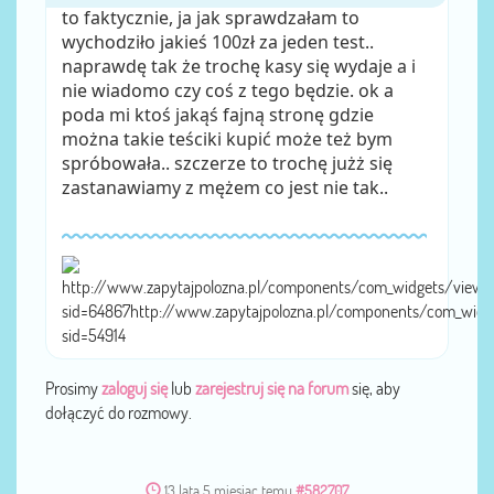
to faktycznie, ja jak sprawdzałam to
wychodziło jakieś 100zł za jeden test..
naprawdę tak że trochę kasy się wydaje a i
nie wiadomo czy coś z tego będzie. ok a
poda mi ktoś jakąś fajną stronę gdzie
można takie teściki kupić może też bym
spróbowała.. szczerze to trochę jużż się
zastanawiamy z mężem co jest nie tak..
http://www.zapytajpolozna.pl/components/com_widgets/view.
sid=64867http://www.zapytajpolozna.pl/components/com_widg
sid=54914
Prosimy
zaloguj się
lub
zarejestruj się na forum
się, aby
dołączyć do rozmowy.
13 lata 5 miesiąc temu
#582707