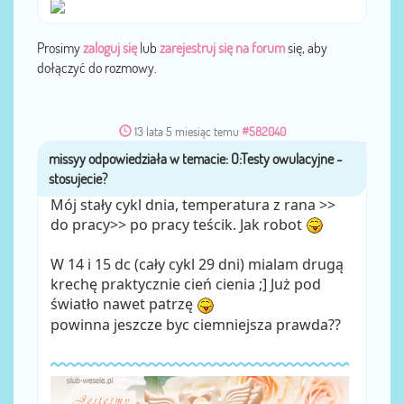
Prosimy
zaloguj się
lub
zarejestruj się na forum
się, aby
dołączyć do rozmowy.
13 lata 5 miesiąc temu
#582040
missyy
przez
Mój stały cykl dnia, temperatura z rana >>
do pracy>> po pracy teścik. Jak robot
W 14 i 15 dc (cały cykl 29 dni) mialam drugą
krechę praktycznie cień cienia ;] Już pod
światło nawet patrzę
powinna jeszcze byc ciemniejsza prawda??