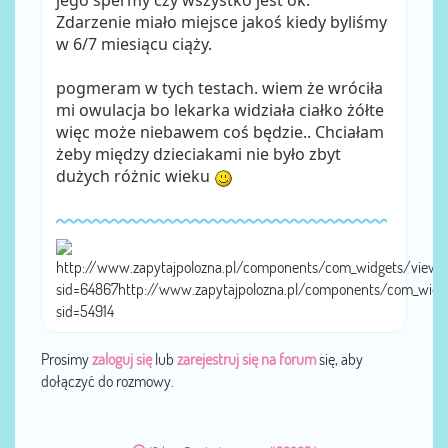
jego spermy czy wszystko jest ok.
Zdarzenie miało miejsce jakoś kiedy byliśmy
w 6/7 miesiącu ciąży.
pogmeram w tych testach. wiem że wróciła
mi owulacja bo lekarka widziała ciałko żółte
więc może niebawem coś będzie.. Chciałam
żeby między dzieciakami nie było zbyt
dużych różnic wieku
http://www.zapytajpolozna.pl/components/com_widgets/view.
sid=64867http://www.zapytajpolozna.pl/components/com_widg
sid=54914
Prosimy
zaloguj się
lub
zarejestruj się na forum
się, aby
dołączyć do rozmowy.