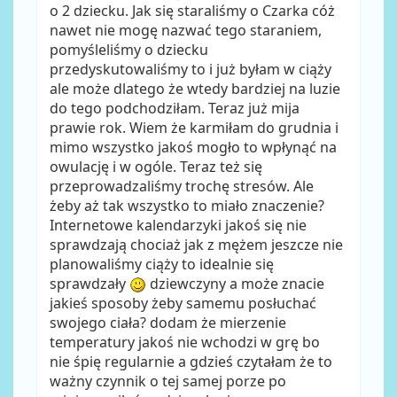
o 2 dziecku. Jak się staraliśmy o Czarka cóż
nawet nie mogę nazwać tego staraniem,
pomyśleliśmy o dziecku
przedyskutowaliśmy to i już byłam w ciąży
ale może dlatego że wtedy bardziej na luzie
do tego podchodziłam. Teraz już mija
prawie rok. Wiem że karmiłam do grudnia i
mimo wszystko jakoś mogło to wpłynąć na
owulację i w ogóle. Teraz też się
przeprowadzaliśmy trochę stresów. Ale
żeby aż tak wszystko to miało znaczenie?
Internetowe kalendarzyki jakoś się nie
sprawdzają chociaż jak z mężem jeszcze nie
planowaliśmy ciąży to idealnie się
sprawdzały
dziewczyny a może znacie
jakieś sposoby żeby samemu posłuchać
swojego ciała? dodam że mierzenie
temperatury jakoś nie wchodzi w grę bo
nie śpię regularnie a gdzieś czytałam że to
ważny czynnik o tej samej porze po