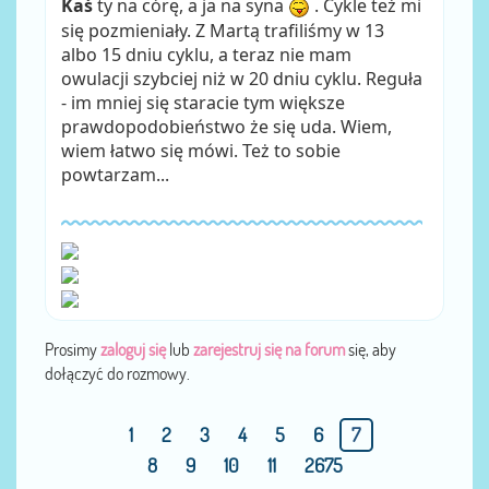
Kaś
ty na córę, a ja na syna
. Cykle też mi
się pozmieniały. Z Martą trafiliśmy w 13
albo 15 dniu cyklu, a teraz nie mam
owulacji szybciej niż w 20 dniu cyklu. Reguła
- im mniej się staracie tym większe
prawdopodobieństwo że się uda. Wiem,
wiem łatwo się mówi. Też to sobie
powtarzam...
Prosimy
zaloguj się
lub
zarejestruj się na forum
się, aby
dołączyć do rozmowy.
1
2
3
4
5
6
7
8
9
10
11
2675