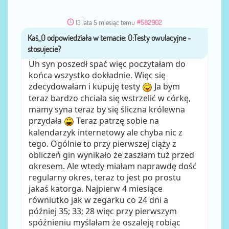
13 lata 5 miesiąc temu
#582902
Kaś_O
przez
Uh syn poszedł spać więc poczytałam do
końca wszystko dokładnie. Więc się
zdecydowałam i kupuję testy
Ja bym
teraz bardzo chciała się wstrzelić w córkę,
mamy syna teraz by się śliczna królewna
przydała
Teraz patrzę sobie na
kalendarzyk internetowy ale chyba nic z
tego. Ogólnie to przy pierwszej ciąży z
obliczeń gin wynikało że zaszłam tuż przed
okresem. Ale wtedy miałam naprawdę dość
regularny okres, teraz to jest po prostu
jakaś katorga. Najpierw 4 miesiące
równiutko jak w zegarku co 24 dni a
później 35; 33; 28 więc przy pierwszym
spóźnieniu myślałam że oszaleję robiąc