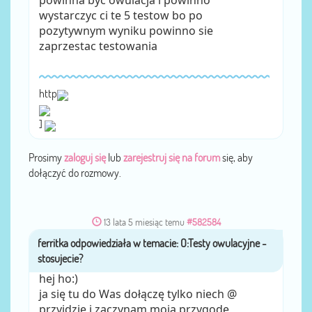
powinna byc owulacja i powinno
wystarczyc ci te 5 testow bo po
pozytywnym wyniku powinno sie
zaprzestac testowania
http
]
Prosimy
zaloguj się
lub
zarejestruj się na forum
się, aby
dołączyć do rozmowy.
13 lata 5 miesiąc temu
#582584
ferritka
przez
hej ho:)
ja się tu do Was dołączę tylko niech @
przyjdzie i zaczynam moją przygodę