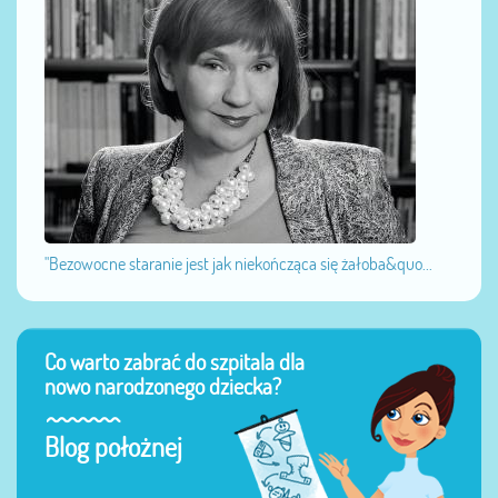
"Bezowocne staranie jest jak niekończąca się żałoba&quo...
Co warto zabrać do szpitala dla
nowo narodzonego dziecka?
Blog położnej