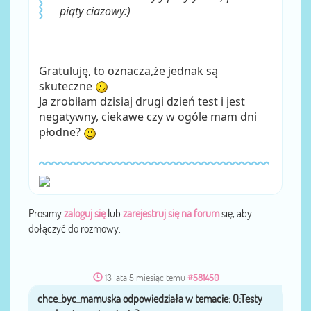
piąty ciazowy:)
Gratuluję, to oznacza,że jednak są
skuteczne
Ja zrobiłam dzisiaj drugi dzień test i jest
negatywny, ciekawe czy w ogóle mam dni
płodne?
Prosimy
zaloguj się
lub
zarejestruj się na forum
się, aby
dołączyć do rozmowy.
13 lata 5 miesiąc temu
#581450
chce_byc_mamuska
przez