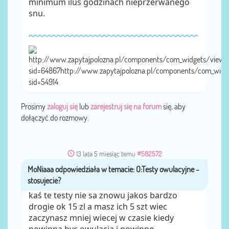
minimum iluś godzinach nieprzerwanego
snu.
http://www.zapytajpolozna.pl/components/com_widgets/view.
sid=64867http://www.zapytajpolozna.pl/components/com_widg
sid=54914
Prosimy
zaloguj się
lub
zarejestruj się na forum
się, aby
dołączyć do rozmowy.
13 lata 5 miesiąc temu
#582572
MoNiaaa
przez
kaś te testy nie sa znowu jakos bardzo
drogie ok 15 zl a masz ich 5 szt wiec
zaczynasz mniej wiecej w czasie kiedy