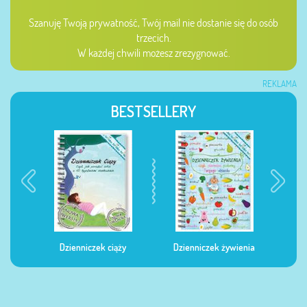
Szanuję Twoją prywatność, Twój mail nie dostanie się do osób
trzecich.
W każdej chwili możesz zrezygnować.
REKLAMA
BESTSELLERY
Dzienniczek ciąży
Dzienniczek żywienia
Dzi