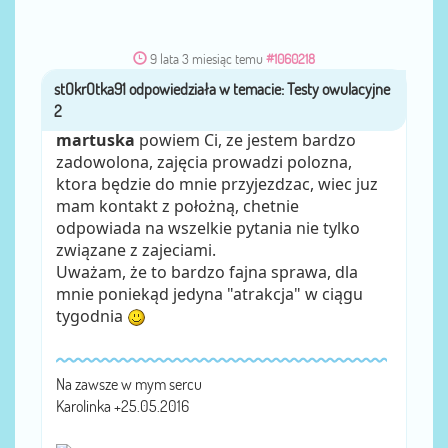
9 lata 3 miesiąc temu
#1060218
stOkrOtka91
przez
martuska
powiem Ci, ze jestem bardzo
zadowolona, zajęcia prowadzi polozna,
ktora będzie do mnie przyjezdzac, wiec juz
mam kontakt z położną, chetnie
odpowiada na wszelkie pytania nie tylko
związane z zajeciami.
Uważam, że to bardzo fajna sprawa, dla
mnie poniekąd jedyna "atrakcja" w ciągu
tygodnia
Na zawsze w mym sercu
Karolinka +25.05.2016