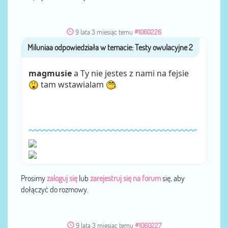
9 lata 3 miesiąc temu
#1060226
Miluniaa
przez
magmusie
a Ty nie jestes z nami na fejsie
tam wstawialam
Prosimy
zaloguj się
lub
zarejestruj się na forum
się, aby
dołączyć do rozmowy.
9 lata 3 miesiąc temu
#1060227