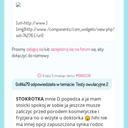
[url=http://www.]
[img]http://www./components/com_widgets/view.php?
sid=74276 [/url]
Prosimy
zaloguj się
lub
zarejestruj się na forum
się, aby
dołączyć do rozmowy.
9 lata 3 miesiąc temu
#1060238
GoNia79
przez
STOKROTKA
mnie D popedza a ja mam
stoicki spokoj w sobie ja jeszcze musze
zaliczyc przed porodem kosmetyczke i
fryzjera no o wizyte u doktorka
hihi nie
ma innej opcji zapuszczona synka rodzic