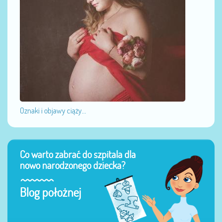
Oznaki i objawy ciąży...
Co warto zabrać do szpitala dla
nowo narodzonego dziecka?
Blog położnej