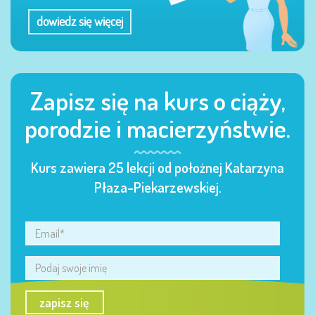
dowiedz się więcej
Zapisz się na kurs o ciąży,
porodzie i macierzyństwie.
Kurs zawiera 25 lekcji od położnej Katarzyna
Płaza-Piekarzewskiej.
zapisz się