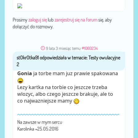
Prosimy
zaloguj się
lub
zarejestruj się na forum
się, aby
dołączyć do rozmowy.
9 lata 3 miesiąc temu
#1060234
stOkrOtka91
przez
Gonia
ja torbe mam juz prawie spakowana
Lezy kartka na torbie co jeszcze trzeba
wlozyc, albo czego jeszcze brakuje, ale to
co najwazniejsze mamy
Na zawsze w mym sercu
Karolinka +25.05.2016