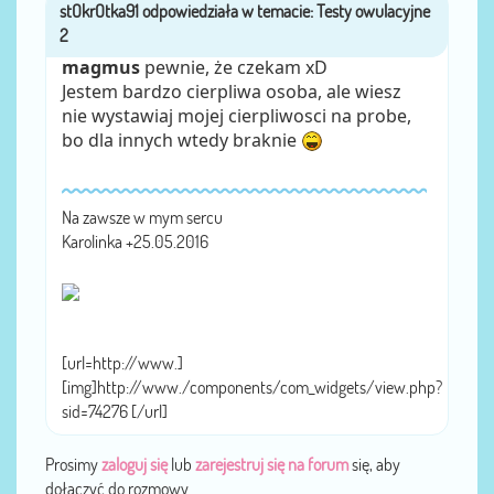
stOkrOtka91
przez
magmus
pewnie, że czekam xD
Jestem bardzo cierpliwa osoba, ale wiesz
nie wystawiaj mojej cierpliwosci na probe,
bo dla innych wtedy braknie
Na zawsze w mym sercu
Karolinka +25.05.2016
[url=http://www.]
[img]http://www./components/com_widgets/view.php?
sid=74276 [/url]
Prosimy
zaloguj się
lub
zarejestruj się na forum
się, aby
dołączyć do rozmowy.