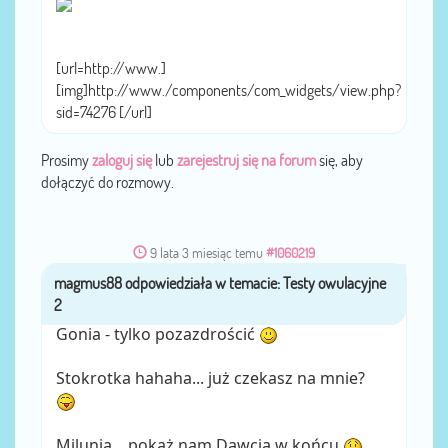
[url=http://www.]
[img]http://www./components/com_widgets/view.php?
sid=74276 [/url]
Prosimy
zaloguj się
lub
zarejestruj się na forum
się, aby
dołączyć do rozmowy.
9 lata 3 miesiąc temu
#1060219
magmus88
przez
Gonia - tylko pozazdrościć
Stokrotka hahaha... już czekasz na mnie?
Milunia... pokaż nam Dawcia w końcu