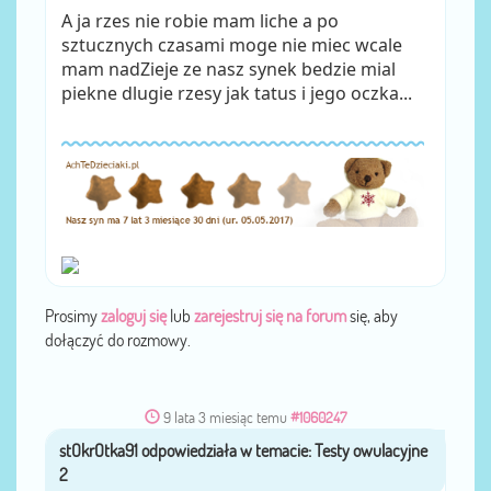
A ja rzes nie robie mam liche a po
sztucznych czasami moge nie miec wcale
mam nadZieje ze nasz synek bedzie mial
piekne dlugie rzesy jak tatus i jego oczka...
Prosimy
zaloguj się
lub
zarejestruj się na forum
się, aby
dołączyć do rozmowy.
9 lata 3 miesiąc temu
#1060247
stOkrOtka91
przez