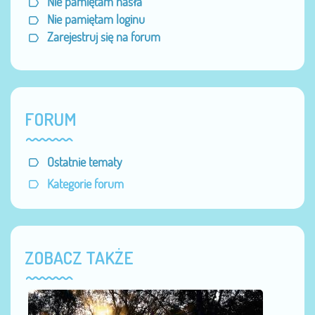
Nie pamiętam hasła
Nie pamiętam loginu
Zarejestruj się na forum
FORUM
Ostatnie tematy
Kategorie forum
ZOBACZ TAKŻE