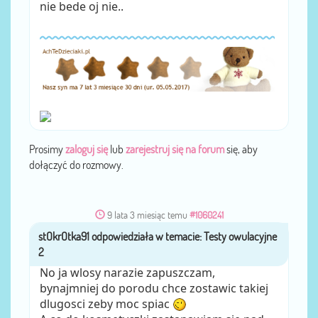
nie bede oj nie..
Prosimy
zaloguj się
lub
zarejestruj się na forum
się, aby
dołączyć do rozmowy.
9 lata 3 miesiąc temu
#1060241
stOkrOtka91
przez
No ja wlosy narazie zapuszczam,
bynajmniej do porodu chce zostawic takiej
dlugosci zeby moc spiac