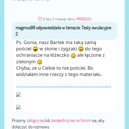
9 lata 3 miesiąc temu
#1060224
magmus88
przez
Ps. Gonia, nasz Bartek ma taką samą
pościel
w słonie i zygzaki
do tego
ochraniacze na łóżeczko
ale łączone z
zielonym
Chyba, ze u Ciebie to nie pościel. Bo
widziałam inne rzeczy z tego materiału.
Prosimy
zaloguj się
lub
zarejestruj się na forum
się, aby
dołączyć do rozmowy.