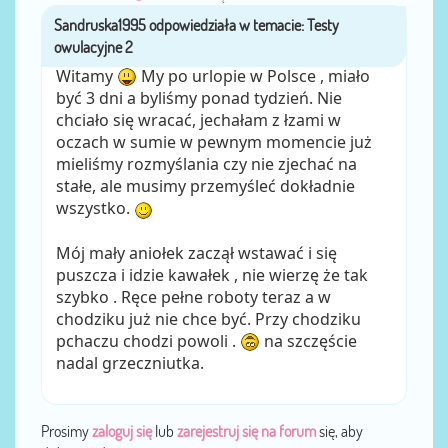
Sandruska1995
przez
Witamy
My po urlopie w Polsce , miało
być 3 dni a byliśmy ponad tydzień. Nie
chciało się wracać, jechałam z łzami w
oczach w sumie w pewnym momencie już
mieliśmy rozmyślania czy nie zjechać na
stałe, ale musimy przemyśleć dokładnie
wszystko.
Mój mały aniołek zaczął wstawać i się
puszcza i idzie kawałek , nie wierzę że tak
szybko . Ręce pełne roboty teraz a w
chodziku już nie chce być. Przy chodziku
pchaczu chodzi powoli .
na szczęście
nadal grzeczniutka.
Prosimy
zaloguj się
lub
zarejestruj się na forum
się, aby