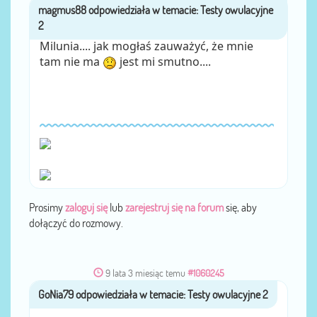
magmus88
przez
Milunia.... jak mogłaś zauważyć, że mnie
tam nie ma
jest mi smutno....
Prosimy
zaloguj się
lub
zarejestruj się na forum
się, aby
dołączyć do rozmowy.
9 lata 3 miesiąc temu
#1060245
GoNia79
przez