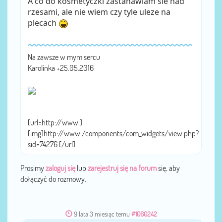
A co do kosmetyczki zastanawiam sie nad
rzesami, ale nie wiem czy tyle uleze na
plecach
Na zawsze w mym sercu
Karolinka +25.05.2016
[url=http://www.]
[img]http://www./components/com_widgets/view.php?
sid=74276 [/url]
Prosimy
zaloguj się
lub
zarejestruj się na forum
się, aby
dołączyć do rozmowy.
9 lata 3 miesiąc temu
#1060242