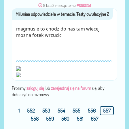
9 lata 3 miesiąc temu
#1060251
Miluniaa
przez
magmusie to chodz do nas tam wiecej
mozna fotek wrzucic
Prosimy
zaloguj się
lub
zarejestruj się na forum
się, aby
dołączyć do rozmowy.
1
552
553
554
555
556
557
558
559
560
561
657