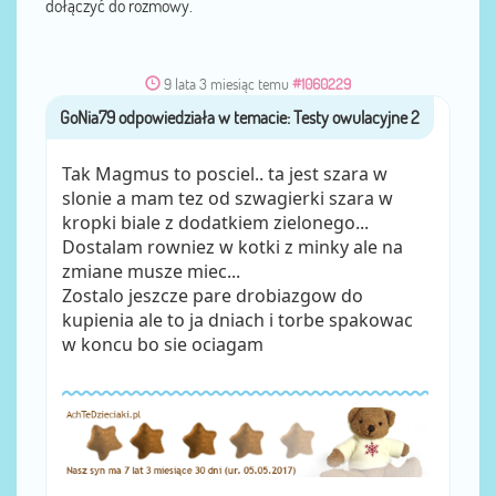
dołączyć do rozmowy.
9 lata 3 miesiąc temu
#1060229
GoNia79
przez
Tak Magmus to posciel.. ta jest szara w
slonie a mam tez od szwagierki szara w
kropki biale z dodatkiem zielonego...
Dostalam rowniez w kotki z minky ale na
zmiane musze miec...
Zostalo jeszcze pare drobiazgow do
kupienia ale to ja dniach i torbe spakowac
w koncu bo sie ociagam