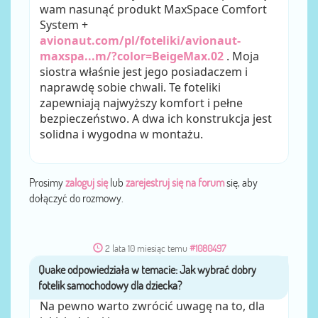
wam nasunąć produkt MaxSpace Comfort
System +
avionaut.com/pl/foteliki/avionaut-
maxspa...m/?color=BeigeMax.02
. Moja
siostra właśnie jest jego posiadaczem i
naprawdę sobie chwali. Te foteliki
zapewniają najwyższy komfort i pełne
bezpieczeństwo. A dwa ich konstrukcja jest
solidna i wygodna w montażu.
Prosimy
zaloguj się
lub
zarejestruj się na forum
się, aby
dołączyć do rozmowy.
2 lata 10 miesiąc temu
#1080497
Quake
przez
Na pewno warto zwrócić uwagę na to, dla