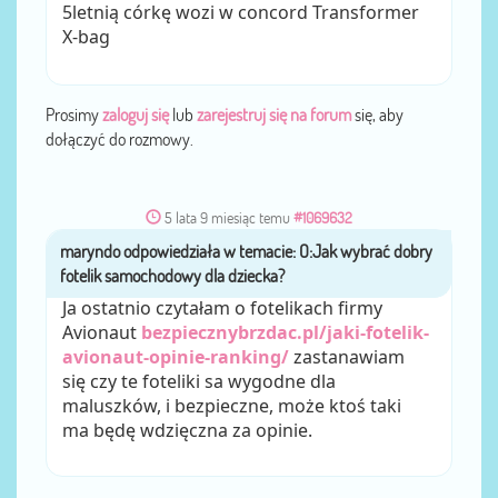
5letnią córkę wozi w concord Transformer
X-bag
Prosimy
zaloguj się
lub
zarejestruj się na forum
się, aby
dołączyć do rozmowy.
5 lata 9 miesiąc temu
#1069632
maryndo
przez
Ja ostatnio czytałam o fotelikach firmy
Avionaut
bezpiecznybrzdac.pl/jaki-fotelik-
avionaut-opinie-ranking/
zastanawiam
się czy te foteliki sa wygodne dla
maluszków, i bezpieczne, może ktoś taki
ma będę wdzięczna za opinie.