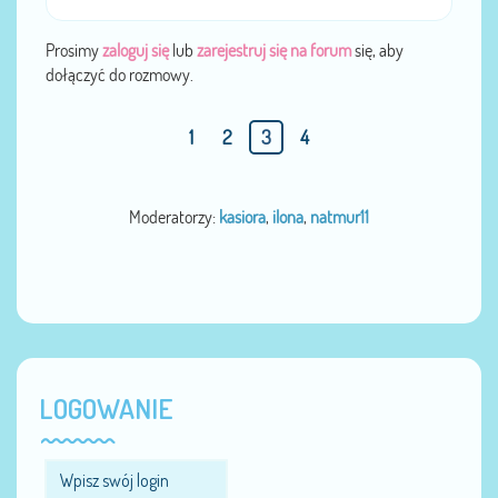
Prosimy
zaloguj się
lub
zarejestruj się na forum
się, aby
dołączyć do rozmowy.
1
2
3
4
Moderatorzy:
kasiora
,
ilona
,
natmur11
LOGOWANIE