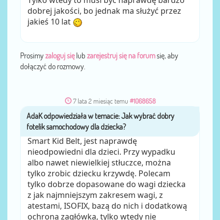
Tylko wtedy to musi być naprawdę bardzo
dobrej jakości, bo jednak ma służyć przez
jakieś 10 lat
Prosimy
zaloguj się
lub
zarejestruj się na forum
się, aby
dołączyć do rozmowy.
7 lata 2 miesiąc temu
#1068658
AdaK
przez
Smart Kid Belt, jest naprawdę
nieodpowiedni dla dzieci. Przy wypadku
albo nawet niewielkiej stłuczce, można
tylko zrobic dziecku krzywdę. Polecam
tylko dobrze dopasowane do wagi dziecka
z jak najmniejszym zakresem wagi, z
atestami, ISOFIX, bazą do nich i dodatkową
ochroną zagłówka, tylko wtedy nie