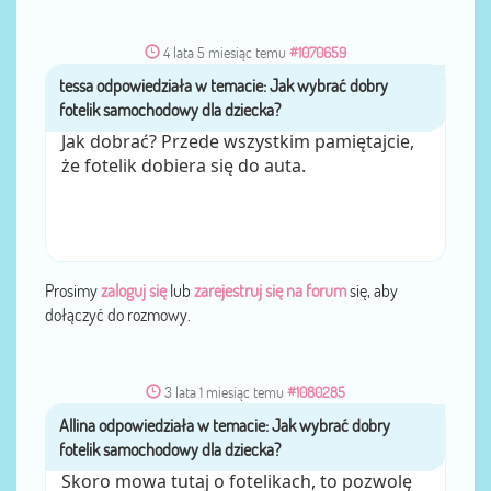
4 lata 5 miesiąc temu
#1070659
tessa
przez
Jak dobrać? Przede wszystkim pamiętajcie,
że fotelik dobiera się do auta.
Prosimy
zaloguj się
lub
zarejestruj się na forum
się, aby
dołączyć do rozmowy.
3 lata 1 miesiąc temu
#1080285
Allina
przez
Skoro mowa tutaj o fotelikach, to pozwolę