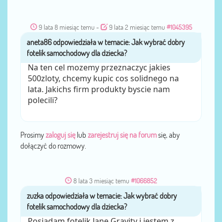
9 lata 8 miesiąc temu
-
9 lata 2 miesiąc temu
#1045395
aneta86
przez
Na ten cel mozemy przeznaczyc jakies
500zloty, chcemy kupic cos solidnego na
lata. Jakichs firm produkty byscie nam
polecili?
Prosimy
zaloguj się
lub
zarejestruj się na forum
się, aby
dołączyć do rozmowy.
8 lata 3 miesiąc temu
#1066852
zuzka
przez
Posiadam fotelik Jane Gravity i jestem z