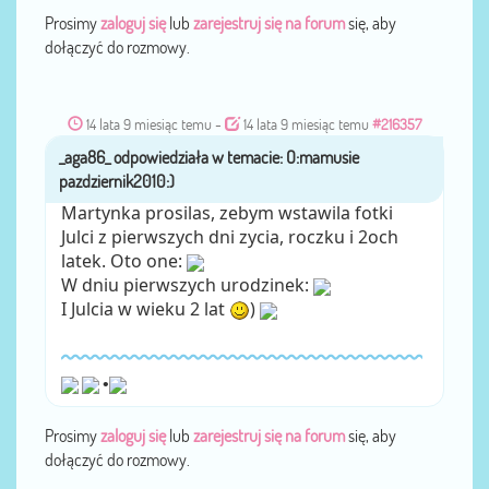
Prosimy
zaloguj się
lub
zarejestruj się na forum
się, aby
dołączyć do rozmowy.
14 lata 9 miesiąc temu
-
14 lata 9 miesiąc temu
#216357
_aga86_
przez
Martynka prosilas, zebym wstawila fotki
Julci z pierwszych dni zycia, roczku i 2och
latek. Oto one:
W dniu pierwszych urodzinek:
I Julcia w wieku 2 lat
)
•
Prosimy
zaloguj się
lub
zarejestruj się na forum
się, aby
dołączyć do rozmowy.