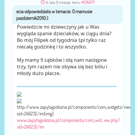
14 lata 9 miesiąc temu
#215677
ecia
przez
Powiedzcie mi dziewczyny jak u Was
wygląda spanie dzieciaków, w ciągu dnia?
Bo mój Filipek od tygodnia śpi tylko raz
niecałą godzinkę i to wszystko.
My mamy 9 ząbków i idą nam następne
trzy, tym razem nie obywa się bez bólu i
młody dużo płacze.
http://www.zapytajpolozna.pl/components/com_widgets/view.
sid=24623[/im[img]
www.zapytajpolozna.pl/components/com_wid...ew.php?
sid=24623[/im