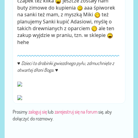
czapek też kilka
jeszcze zostały nam
buty zimowe do kupienia
aaa śpiworek
na sanki też mam, z myszką Miki
też
planujemy Sanki kupić Adasiowi, myślę o
takich drewnianych z oparciem
ale ten
zakup wyjdzie w praniu, tzn. w sklepie
hehe
♥
Dzieci to drobinki gwiezdnego pyłu, zdmuchnięte z
otwartej dłoni Boga.
♥
Prosimy
zaloguj się
lub
zarejestruj się na forum
się, aby
dołączyć do rozmowy.