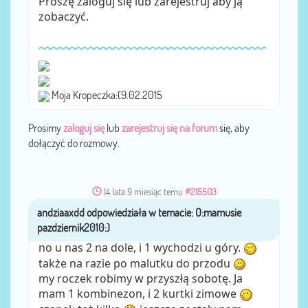
Proszę zaloguj się lub zarejestruj aby ją
zobaczyć.
Moja Kropeczka:(9.02.2015
Prosimy
zaloguj się
lub
zarejestruj się na forum
się, aby
dołączyć do rozmowy.
14 lata 9 miesiąc temu
#215503
andziaaxdd
przez
no u nas 2 na dole, i 1 wychodzi u góry.
także na razie po malutku do przodu
my roczek robimy w przyszłą sobotę. Ja
mam 1 kombinezon, i 2 kurtki zimowe