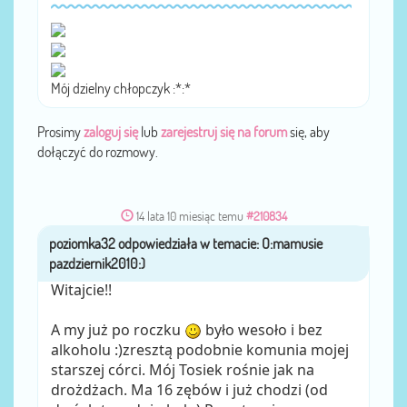
Mój dzielny chłopczyk :*:*
Prosimy
zaloguj się
lub
zarejestruj się na forum
się, aby
dołączyć do rozmowy.
14 lata 10 miesiąc temu
#210834
poziomka32
przez
Witajcie!!
A my już po roczku
było wesoło i bez
alkoholu :)zresztą podobnie komunia mojej
starszej córci. Mój Tosiek rośnie jak na
drożdżach. Ma 16 zębów i już chodzi (od