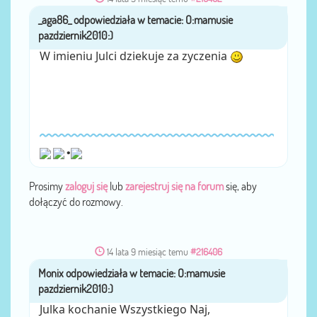
_aga86_
przez
W imieniu Julci dziekuje za zyczenia
•
Prosimy
zaloguj się
lub
zarejestruj się na forum
się, aby
dołączyć do rozmowy.
14 lata 9 miesiąc temu
#216406
Monix
przez
Julka kochanie Wszystkiego Naj,