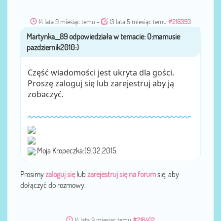
14 lata 9 miesiąc temu
-
13 lata 5 miesiąc temu
#216393
Martynka__89
przez
Część wiadomości jest ukryta dla gości.
Proszę zaloguj się lub zarejestruj aby ją
zobaczyć.
Moja Kropeczka:(9.02.2015
Prosimy
zaloguj się
lub
zarejestruj się na forum
się, aby
dołączyć do rozmowy.
14 lata 9 miesiąc temu
#216402