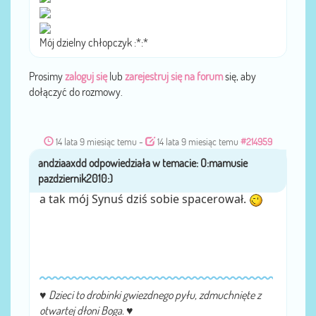
Mój dzielny chłopczyk :*:*
Prosimy
zaloguj się
lub
zarejestruj się na forum
się, aby
dołączyć do rozmowy.
14 lata 9 miesiąc temu
-
14 lata 9 miesiąc temu
#214959
andziaaxdd
przez
a tak mój Synuś dziś sobie spacerował.
♥
Dzieci to drobinki gwiezdnego pyłu, zdmuchnięte z
otwartej dłoni Boga.
♥