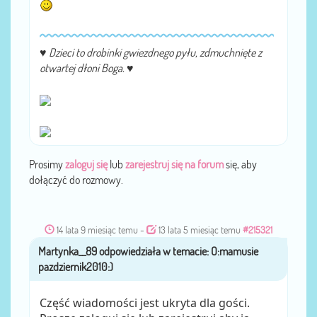
♥
Dzieci to drobinki gwiezdnego pyłu, zdmuchnięte z
otwartej dłoni Boga.
♥
Prosimy
zaloguj się
lub
zarejestruj się na forum
się, aby
dołączyć do rozmowy.
14 lata 9 miesiąc temu
-
13 lata 5 miesiąc temu
#215321
Martynka__89
przez
Część wiadomości jest ukryta dla gości.