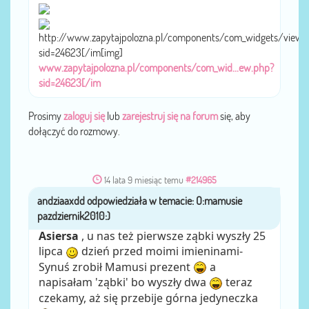
http://www.zapytajpolozna.pl/components/com_widgets/view.
sid=24623[/im[img]
www.zapytajpolozna.pl/components/com_wid...ew.php?
sid=24623[/im
Prosimy
zaloguj się
lub
zarejestruj się na forum
się, aby
dołączyć do rozmowy.
14 lata 9 miesiąc temu
#214965
andziaaxdd
przez
Asiersa
, u nas też pierwsze ząbki wyszły 25
lipca
dzień przed moimi imieninami-
Synuś zrobił Mamusi prezent
a
napisałam 'ząbki' bo wyszły dwa
teraz
czekamy, aż się przebije górna jedyneczka