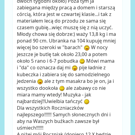
dwóch tygodni około) Poza tym ja
zabiegana między pracą a domem i starszą
córcią, która jest w czwartej klasie...i tak z
materiałem lecą do przodu ze sama się
czasem gubię...więc muszę się z nią uczyć.
Młody chowa się dobrze:) waży 13,8 kg i ma
ponad 90 cm. Ubranka na 104 kupuję mniej
więcej bo szeroki w "barach"
W nocy
jeszcze je butlę tak około 23,00 a potem
około 5 rano i 6-7 pobudka
Mówi mama
i "da" co oznacza daj mi
pije ładnie z
kubeczka i zabiera się do samodzielnego
jedzenia
ale z tym masakra bo je on, ja i
wszystko dookoła
ale zabawy co nie
miara mamy wtedy! Muzyka - jak
najbardziej!!Uwielbia tańczyć
Dla wszystkich Roczniaczków
najlepszego!!!!!! Samych słonecznych dni i
aby na Waszych buźkach zawsze był
uśmiech!!!!!!
A niżej mój Roczniak (dopiero 12 X będzie