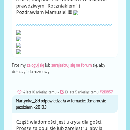
prawdziwym "Roczniakiem" )
Pozdrawiam Mamusie!!!!!!
Prosimy
zaloguj się
lub
zarejestruj się na forum
się, aby
dołączyć do rozmowy.
14 lata 10 miesiąc temu
-
13 lata 5 miesiąc temu
#210857
Martynka__89
przez
Część wiadomości jest ukryta dla gości.
Proszę zaloguj się lub zarejestruj aby ją