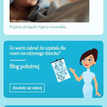
Przybory do kąpieli i higieny noworodka...
Co warto zabrać do szpitala dla
nowo narodzonego dziecka?
Blog położnej
dowiedz się więcej