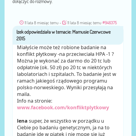
dołączyć do rozmowy.
11 lata 8 miesiąc temu
-
11 lata 8 miesiąc temu
#946375
Izek
przez
Miałyście może też robione badanie na
konflikt płytkowy -na przeciwciała HPA -1 ?
Można je wykonać za darmo do 20 tc lub
odpłatnie (ok. 50 zł) po 20 tc w niektórych
labolatoriach i szpitalach. To badanie jest w
ramach jakiegoś rządowego programu
polsko-norweskiego. Wyniki przesyłają na
maila.
Info na stronie:
www.facebook.com/konfliktplytkowy
lena
super, że wszystko w porządku u
Ciebie po badaniu genetycznym, ja na to
badanie idę w piątek i nie mogę się już