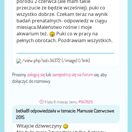
porodu 2 czerwca (ale mam takie
przeczucie że będzie wcześniej). puki co
wszystko dobrze. Czekam teraz na wynik
badań prenatalnych- odpowiedz w ciągu
miesiąca.Maleństwo rośnie i moje
akwarium też.
Puki co w pracy na
pełnych obrotach. Pozdrawiam wszystkich.
/view.php?sid=34372 [/image] [/link]
Prosimy
zaloguj się
lub
zarejestruj się na forum
się, aby
dołączyć do rozmowy.
11 lata 8 miesiąc temu
#947629
betka81
przez
Witajcie dziwwczyny