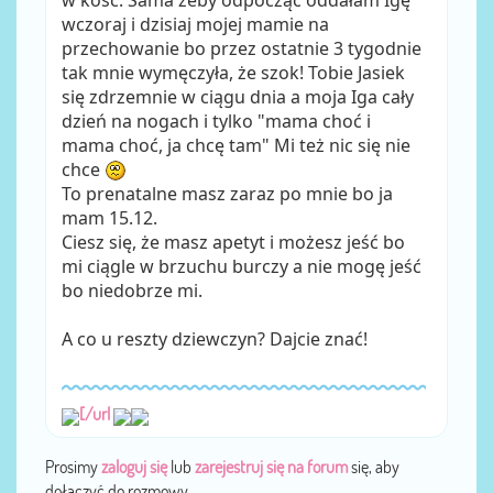
wczoraj i dzisiaj mojej mamie na
przechowanie bo przez ostatnie 3 tygodnie
tak mnie wymęczyła, że szok! Tobie Jasiek
się zdrzemnie w ciągu dnia a moja Iga cały
dzień na nogach i tylko "mama choć i
mama choć, ja chcę tam" Mi też nic się nie
chce
To prenatalne masz zaraz po mnie bo ja
mam 15.12.
Ciesz się, że masz apetyt i możesz jeść bo
mi ciągle w brzuchu burczy a nie mogę jeść
bo niedobrze mi.
A co u reszty dziewczyn? Dajcie znać!
[/url
Prosimy
zaloguj się
lub
zarejestruj się na forum
się, aby
dołączyć do rozmowy.