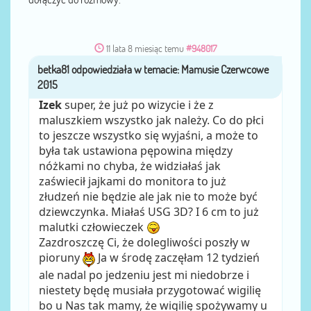
11 lata 8 miesiąc temu
#948017
betka81
przez
Izek
super, że już po wizycie i że z
maluszkiem wszystko jak należy. Co do płci
to jeszcze wszystko się wyjaśni, a może to
była tak ustawiona pępowina między
nóżkami no chyba, że widziałaś jak
zaświecił jajkami do monitora to już
złudzeń nie będzie ale jak nie to może być
dziewczynka. Miałaś USG 3D? I 6 cm to już
malutki człowieczek
Zazdroszczę Ci, że dolegliwości poszły w
pioruny
Ja w środę zaczęłam 12 tydzień
ale nadal po jedzeniu jest mi niedobrze i
niestety będę musiała przygotować wigilię
bo u Nas tak mamy, że wigilię spożywamy u