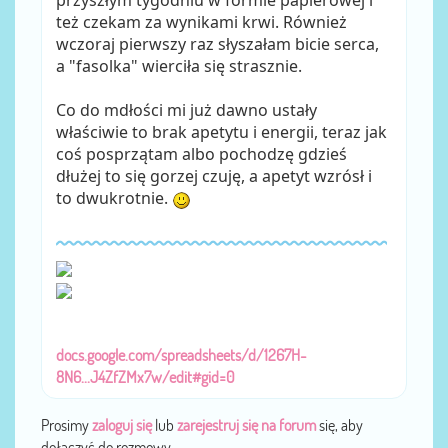
przyszłym tygodniu w formie papierowej i
też czekam za wynikami krwi. Również
wczoraj pierwszy raz słyszałam bicie serca,
a "fasolka" wierciła się strasznie.
Co do mdłości mi już dawno ustały
właściwie to brak apetytu i energii, teraz jak
coś posprzątam albo pochodzę gdzieś
dłużej to się gorzej czuję, a apetyt wzrósł i
to dwukrotnie.
docs.google.com/spreadsheets/d/1267H-
8N6...J4ZfZMx7w/edit#gid=0
Prosimy
zaloguj się
lub
zarejestruj się na forum
się, aby
dołączyć do rozmowy.