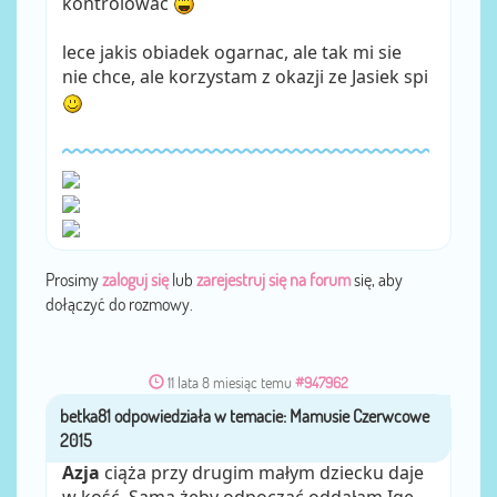
kontrolowac
lece jakis obiadek ogarnac, ale tak mi sie
nie chce, ale korzystam z okazji ze Jasiek spi
Prosimy
zaloguj się
lub
zarejestruj się na forum
się, aby
dołączyć do rozmowy.
11 lata 8 miesiąc temu
#947962
betka81
przez
Azja
ciąża przy drugim małym dziecku daje
w kość. Sama żeby odpocząć oddałam Igę