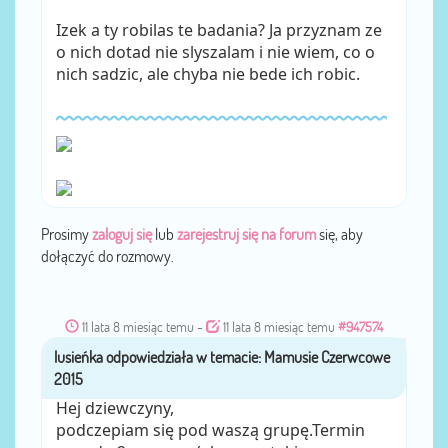
Izek a ty robilas te badania? Ja przyznam ze
o nich dotad nie slyszalam i nie wiem, co o
nich sadzic, ale chyba nie bede ich robic.
Prosimy
zaloguj się
lub
zarejestruj się na forum
się, aby
dołączyć do rozmowy.
11 lata 8 miesiąc temu
-
11 lata 8 miesiąc temu
#947574
lusieńka
przez
Hej dziewczyny,
podczepiam się pod waszą grupę.Termin