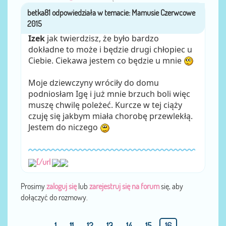
betka81
przez
Izek
jak twierdzisz, że było bardzo
dokładne to może i będzie drugi chłopiec u
Ciebie. Ciekawa jestem co będzie u mnie
Moje dziewczyny wróciły do domu
podniosłam Igę i już mnie brzuch boli więc
muszę chwilę poleżeć. Kurcze w tej ciąży
czuję się jakbym miała chorobę przewlekłą.
Jestem do niczego
[/url
Prosimy
zaloguj się
lub
zarejestruj się na forum
się, aby
dołączyć do rozmowy.
1
11
12
13
14
15
16