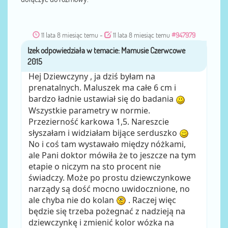
11 lata 8 miesiąc temu
-
11 lata 8 miesiąc temu
#947979
Izek
przez
Hej Dziewczyny , ja dziś byłam na
prenatalnych. Maluszek ma całe 6 cm i
bardzo ładnie ustawiał się do badania
Wszystkie parametry w normie.
Przezierność karkowa 1,5. Nareszcie
słyszałam i widziałam bijące serduszko
No i coś tam wystawało między nóżkami,
ale Pani doktor mówiła że to jeszcze na tym
etapie o niczym na sto procent nie
świadczy. Może po prostu dziewczynkowe
narządy są dość mocno uwidocznione, no
ale chyba nie do kolan
. Raczej więc
będzie się trzeba pożegnać z nadzieją na
dziewczynkę i zmienić kolor wózka na