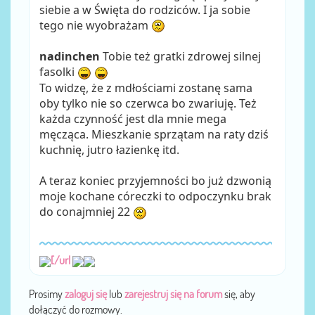
siebie a w Święta do rodziców. I ja sobie
tego nie wyobrażam
nadinchen
Tobie też gratki zdrowej silnej
fasolki
To widzę, że z mdłościami zostanę sama
oby tylko nie so czerwca bo zwariuję. Też
każda czynność jest dla mnie mega
męcząca. Mieszkanie sprzątam na raty dziś
kuchnię, jutro łazienkę itd.
A teraz koniec przyjemności bo już dzwonią
moje kochane córeczki to odpoczynku brak
do conajmniej 22
[/url
Prosimy
zaloguj się
lub
zarejestruj się na forum
się, aby
dołączyć do rozmowy.