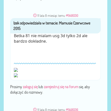
11 lata 8 miesiąc temu
#948030
Izek
przez
Betka 81 nie mialam usg 3d tylko 2d ale
bardzo dokładne.
Prosimy
zaloguj się
lub
zarejestruj się na forum
się, aby
dołączyć do rozmowy.
11 lata 8 miesiąc temu
#948036