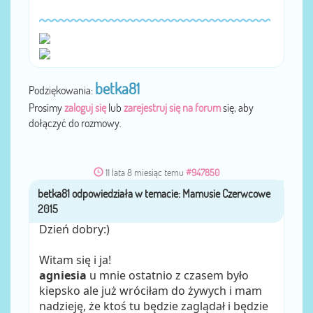
betka81
Podziękowania:
Prosimy
zaloguj się
lub
zarejestruj się na forum
się, aby
dołączyć do rozmowy.
11 lata 8 miesiąc temu
#947850
betka81
przez
Dzień dobry:)
Witam się i ja!
agniesia
u mnie ostatnio z czasem było
kiepsko ale już wróciłam do żywych i mam
nadzieję, że ktoś tu będzie zaglądał i będzie