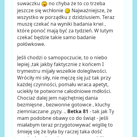
suwaczku
no chyba że to co trzeba
jeszcze się wchłonie
Najważniejsze, że
wszystko w porządku z dzidziusiem. Teraz
muszę czekać na wyniki badania krwi ,
które ponoć mają być za tydzień. W lutym
czekać będzie takie samo badanie
połówkowe.
Jeśli chodzi o samopoczucie, to o niebo
lepiej ,tak jakby faktycznie z końcem I
trymestru mijały wszelkie dolegliwości.
Wróciły mi siły, nie męczę się już tak przy
każdej czynności, pomału wraca apetyt,
uciekły te potworne całodniowe mdłości.
Chociaż dalej jem najchętniej dania
bezmięsne , bezwonne gotowce , kluchy
ziemniaczane ,pyzy. ..
Betka 81
- tak jak Ty
mam podobne obawy co do świąt - jeśli
miałabym teraz przygotowywać wigilię to
śmieję się że była by raczej taka dość