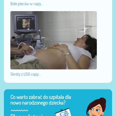
Bóle pleców w ciąży...
Skróty z USG ciąży...
Co warto zabrać do szpitala dla
nowo narodzonego dziecka?