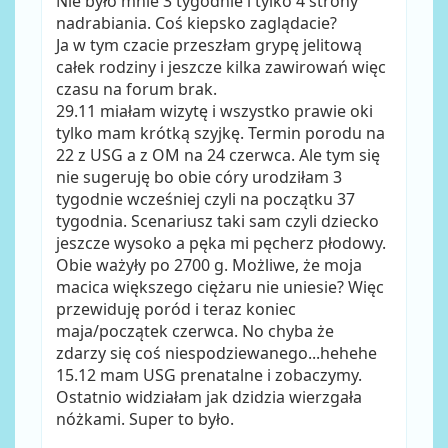
Nie było mnie 3 tygodnie i tylko 4 strony
nadrabiania. Coś kiepsko zaglądacie?
Ja w tym czacie przeszłam grypę jelitową
całek rodziny i jeszcze kilka zawirowań więc
czasu na forum brak.
29.11 miałam wizytę i wszystko prawie oki
tylko mam krótką szyjkę. Termin porodu na
22 z USG a z OM na 24 czerwca. Ale tym się
nie sugeruję bo obie córy urodziłam 3
tygodnie wcześniej czyli na początku 37
tygodnia. Scenariusz taki sam czyli dziecko
jeszcze wysoko a pęka mi pęcherz płodowy.
Obie ważyły po 2700 g. Możliwe, że moja
macica większego ciężaru nie uniesie? Więc
przewiduję poród i teraz koniec
maja/początek czerwca. No chyba że
zdarzy się coś niespodziewanego...hehehe
15.12 mam USG prenatalne i zobaczymy.
Ostatnio widziałam jak dzidzia wierzgała
nóżkami. Super to było.