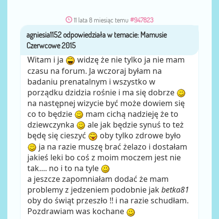
11 lata 8 miesiąc temu
#947823
agniesia1152
przez
Witam i ja
widzę że nie tylko ja nie mam
czasu na forum. Ja wczoraj byłam na
badaniu prenatalnym i wszystko w
porządku dzidzia rośnie i ma się dobrze
na następnej wizycie być może dowiem się
co to będzie
mam cichą nadzieję że to
dziewczynka
ale jak będzie synuś to też
będę się cieszyć
oby tylko zdrowe było
ja na razie muszę brać żelazo i dostałam
jakieś leki bo coś z moim moczem jest nie
tak.... no i to na tyle
a jeszcze zapomniałam dodać że mam
problemy z jedzeniem podobnie jak
betka81
oby do świąt przeszło !! i na razie schudłam.
Pozdrawiam was kochane