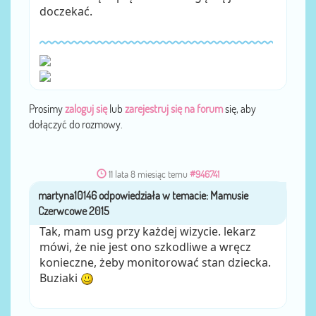
doczekać.
Prosimy
zaloguj się
lub
zarejestruj się na forum
się, aby
dołączyć do rozmowy.
11 lata 8 miesiąc temu
#946741
martyna10146
przez
Tak, mam usg przy każdej wizycie. lekarz
mówi, że nie jest ono szkodliwe a wręcz
konieczne, żeby monitorować stan dziecka.
Buziaki