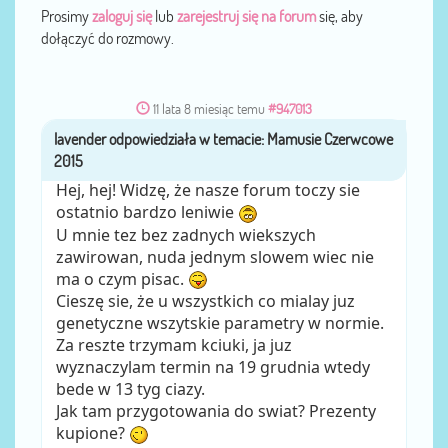
Prosimy
zaloguj się
lub
zarejestruj się na forum
się, aby
dołączyć do rozmowy.
11 lata 8 miesiąc temu
#947013
lavender
przez
Hej, hej! Widzę, że nasze forum toczy sie
ostatnio bardzo leniwie
U mnie tez bez zadnych wiekszych
zawirowan, nuda jednym slowem wiec nie
ma o czym pisac.
Cieszę sie, że u wszystkich co mialay juz
genetyczne wszytskie parametry w normie.
Za reszte trzymam kciuki, ja juz
wyznaczylam termin na 19 grudnia wtedy
bede w 13 tyg ciazy.
Jak tam przygotowania do swiat? Prezenty
kupione?