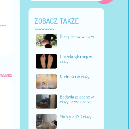
ZOBACZ TAKŻE
Bóle pleców w ciąży...
Obrzęki rąk i nóg w
ciąży...
1050182
Nudności w ciąży...
Badania zalecane w
ciąży przez lekarza...
Skróty z USG ciąży...