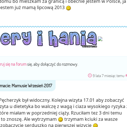
omu bo mieszkam za granicą i obecnie jestem w Polsce, ja
jestem już mamą lipcową 2013
ruj się na forum
się, aby dołączyć do rozmowy.
9 lata 7 miesiąc temu
Pęcherzyk był widoczny. Kolejna wizyta 17.01 aby zobaczyć
zyta u dietetyka bo walczę z wagą i ciaza wysokiego ryzyka 
tóre miałam w poprzedniej ciąży. Rzuciłam tez 3 dni temu
e to znoszę. Ale wytrzymam
trzymam kciuki za wasze
zobaczycie serduszko na pierwszej wizycie