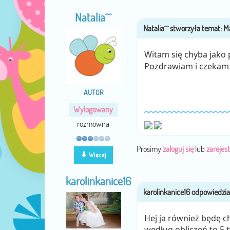
Natalia^^
Witam się chyba jako
Pozdrawiam i czekam
AUTOR
Wylogowany
rozmowna
Prosimy
zaloguj się
lub
zarejest
Więcej
karolinkanice16
Hej ja również będę c
według obliczeń to 5 