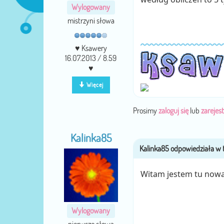
Wylogowany
mistrzyni słowa
♥ Ksawery
16.07.2013 / 8.59
♥
Więcej
Prosimy
zaloguj się
lub
zarejest
Kalinka85
Witam jestem tu now
Wylogowany