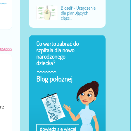
Bioself - Urządzenie
dla planujących
ciąże...
Co warto zabrać do
szpitala dla nowo
1050222
narodzonego
dziecka?
Blog położnej
rz
dowiedz się więcej