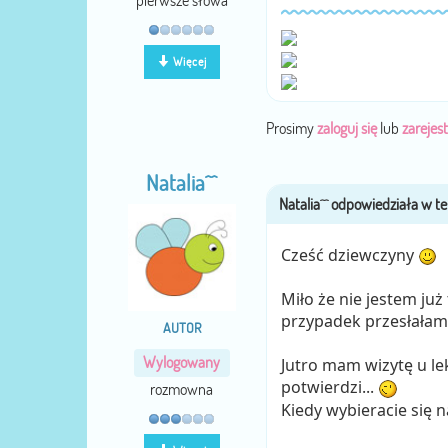
pierwsze słowa
Więcej
Prosimy
zaloguj się
lub
zarejest
Natalia^^
Cześć dziewczyny
Miło że nie jestem ju
przypadek przesłałam
AUTOR
Wylogowany
Jutro mam wizytę u le
potwierdzi...
rozmowna
Kiedy wybieracie się 