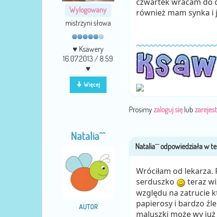
czwartek wracam do d
Wylogowany
również mam synka i 
mistrzyni słowa
♥ Ksawery
16.07.2013 / 8.59
♥
Więcej
Prosimy
zaloguj się
lub
zarejest
Natalia^^
Wróciłam od lekarza. 
serduszko
teraz wi
względu na zatrucie k
papierosy i bardzo źl
AUTOR
maluszki może wy już 