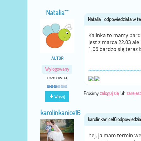
Natalia^^
Kalinka to mamy bard
jest z marca 22.03 ale
1.06 bardzo się teraz
AUTOR
Wylogowany
rozmowna
Prosimy
zaloguj się
lub
zarejest
Więcej
karolinkanice16
hej, ja mam termin we