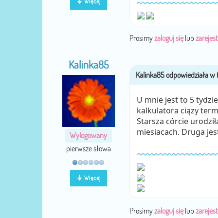
Więcej
Prosimy
zaloguj się
lub
zarejest
Kalinka85
U mnie jest to 5 tydz
kalkulatora ciązy ter
Starsza córcie urodzi
miesiacach. Druga jes
Wylogowany
pierwsze słowa
Więcej
Prosimy
zaloguj się
lub
zarejest