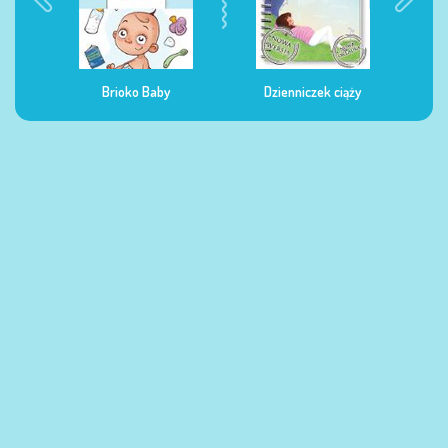
Dzienniczek ciąży
Dzienniczek żywienia
Dzi