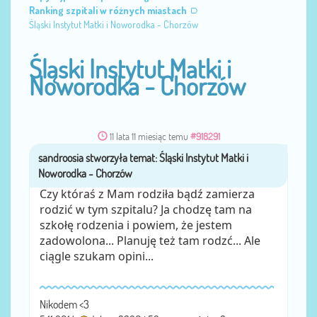
Ranking szpitali w różnych miastach
Śląski Instytut Matki i Noworodka - Chorzów
Śląski Instytut Matki i
Noworodka - Chorzów
11 lata 11 miesiąc temu
#918291
sandroosia
przez
Czy któraś z Mam rodziła bądź zamierza
rodzić w tym szpitalu? Ja chodzę tam na
szkołę rodzenia i powiem, że jestem
zadowolona... Planuję też tam rodzć... Ale
ciągle szukam opini...
Nikodem <3