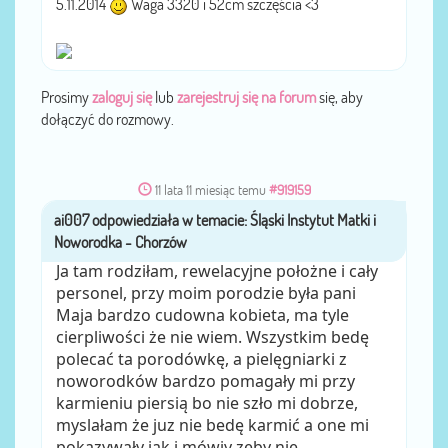
5.11.2014
Waga 3320 i 52cm szczęścia <3
Prosimy
zaloguj się
lub
zarejestruj się na forum
się, aby
dołączyć do rozmowy.
11 lata 11 miesiąc temu
#919159
ai007
przez
Ja tam rodziłam, rewelacyjne położne i cały
personel, przy moim porodzie była pani
Maja bardzo cudowna kobieta, ma tyle
cierpliwości że nie wiem. Wszystkim bedę
polecać ta porodówkę, a pielęgniarki z
noworodków bardzo pomagały mi przy
karmieniu piersią bo nie szło mi dobrze,
myslałam że juz nie bedę karmić a one mi
pokazywały jak i mówiy zeby nie