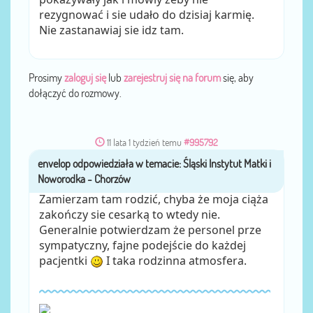
rezygnować i sie udało do dzisiaj karmię.
Nie zastanawiaj sie idz tam.
Prosimy
zaloguj się
lub
zarejestruj się na forum
się, aby
dołączyć do rozmowy.
11 lata 1 tydzień temu
#995792
envelop
przez
Zamierzam tam rodzić, chyba że moja ciąża
zakończy sie cesarką to wtedy nie.
Generalnie potwierdzam że personel prze
sympatyczny, fajne podejście do każdej
pacjentki
I taka rodzinna atmosfera.