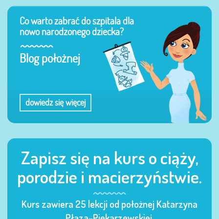
Co warto zabrać do szpitala dla
nowo narodzonego dziecka?
Blog położnej
dowiedz się więcej
Zapisz się na kurs o ciąży,
porodzie i macierzyństwie.
Kurs zawiera 25 lekcji od położnej Katarzyna
Płaza-Piekarzewskiej.