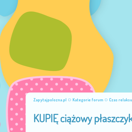
Zapytajpolozna.pl
Kategorie forum
Czas relaks
KUPIĘ ciążowy płaszczyk