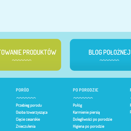
TOWANIE PRODUKTÓW
BLOG POŁOŻNEJ
PORÓD
PO PORODZIE
Przebieg porodu
Połóg
Osoba towarzysząca
Karmienie piersią
Cięcie cesarskie
Dolegliwości po porodzie
Znieczulenia
Higiena po porodzie