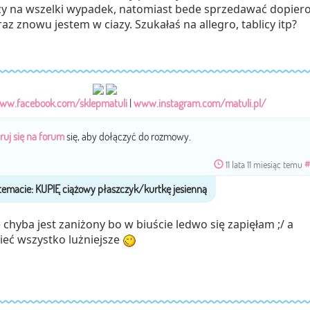
szy na wszelki wypadek, natomiast bede sprzedawać dopier
az znowu jestem w ciazy. Szukałaś na allegro, tablicy itp?
ww.facebook.com/sklepmatuli
|
www.instagram.com/matuli.pl/
ruj się na forum
się, aby dołączyć do rozmowy.
11 lata 11 miesiąc temu
#
chyba jest zaniżony bo w biuście ledwo się zapięłam ;/ a
mieć wszystko lużniejsze