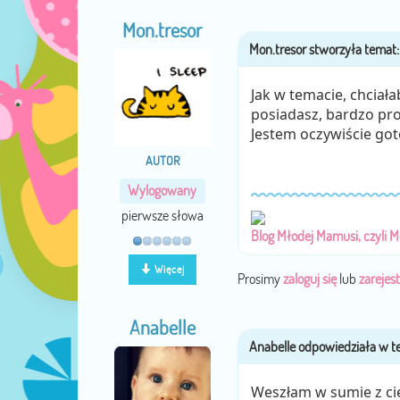
Mon.tresor
Jak w temacie, chciała
posiadasz, bardzo pro
Jestem oczywiście got
AUTOR
Wylogowany
pierwsze słowa
Blog Młodej Mamusi, czyli M
Więcej
Prosimy
zaloguj się
lub
zarejest
Anabelle
Weszłam w sumie z ci