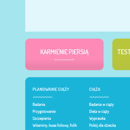
KARMIENIE PIERSIĄ
TES
PLANOWANIE CIĄŻY
CIĄŻA
Badania
Badania w ciąży
Przygotowanie
Dieta w ciąży
Szczepienia
Wyprawka
Witaminy, kwas foliowy, folik
Pokój dla dziecka