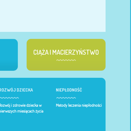
CIĄŻA I MACIERZYŃSTWO
ROZWÓJ DZIECKA
NIEPŁODNOŚĆ
Rozwój i zdrowie dziecka w
Metody leczenia niepłodności
pierwszych miesiącach życia