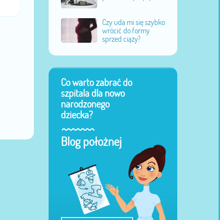
Czy uda mi się szybko
wrócić do formy
sprzed ciąży?
Co warto zabrać do
szpitala dla nowo
narodzonego
dziecka?
Blog położnej