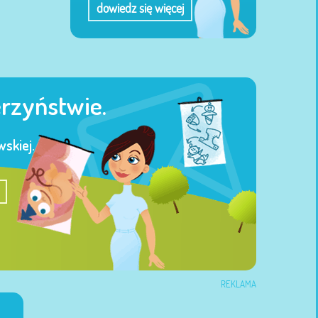
dowiedz się więcej
erzyństwie.
skiej.
REKLAMA