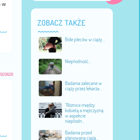
o w
ZOBACZ TAKŻE
Bóle pleców w ciąży...
Niepłodność...
920626
Badania zalecane w
ciąży przez lekarza...
"Różnice między
kobietą a mężczyzną
w aspekcie
niepłodn...
Badania przed
planowaną ciążą...