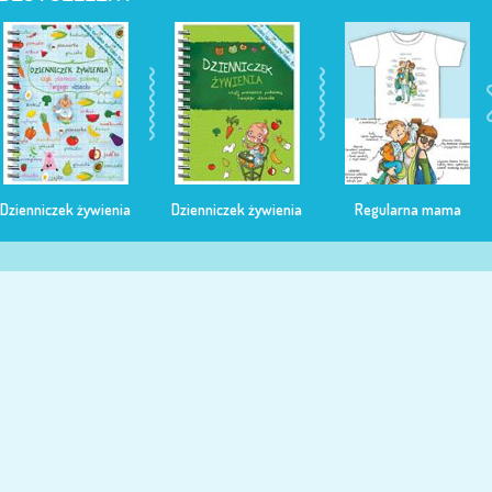
Dzienniczek żywienia
Dzienniczek żywienia
Regularna mama