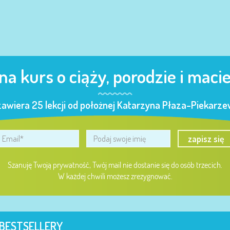
 na kurs o ciąży, porodzie i maci
zawiera 25 lekcji od położnej Katarzyna Płaza-Piekarzew
zapisz się
Szanuję Twoją prywatność, Twój mail nie dostanie się do osób trzecich.
W każdej chwili możesz zrezygnować.
BESTSELLERY