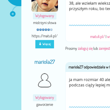
38, ale wziełam wiek
przyszłym roku, bo ter
Wylogowany
mistrzyni słowa
https://matuli.pl/
matuli.pl/
|
w
Więcej
Prosimy
zaloguj się
lub
zarejest
mariola27
ja mam rozmiar 40 ale 
podczas ciąży lepiej 
Wylogowany
gaworzenie