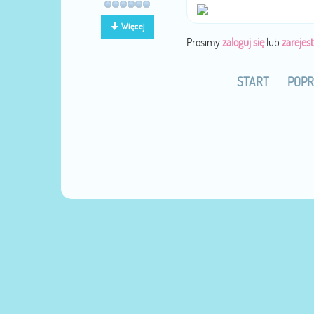
Więcej
Prosimy
zaloguj się
lub
zarejest
START
POPR