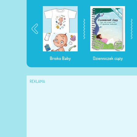
egularna mama
Brioko Baby
Dzienniczek ciąży
REKLAMA