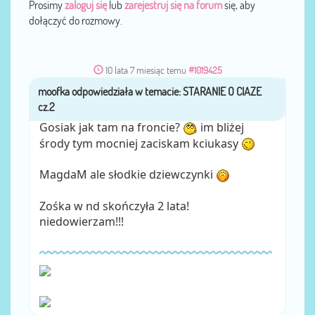
Prosimy
zaloguj się
lub
zarejestruj się na forum
się, aby
dołączyć do rozmowy.
10 lata 7 miesiąc temu
#1019425
moofka
przez
Gosiak jak tam na froncie?
im bliżej
środy tym mocniej zaciskam kciukasy
MagdaM ale słodkie dziewczynki
Zośka w nd skończyła 2 lata!
niedowierzam!!!