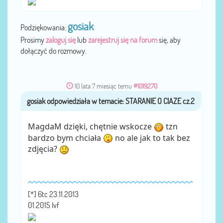
gosiak
Podziękowania:
Prosimy
zaloguj się
lub
zarejestruj się na forum
się, aby
dołączyć do rozmowy.
10 lata 7 miesiąc temu
#1019270
gosiak
przez
MagdaM dzięki, chętnie wskocze
tzn
bardzo bym chciała
no ale jak to tak bez
zdjęcia?
[*] 6tc 23.11.2013
01.2015 Ivf