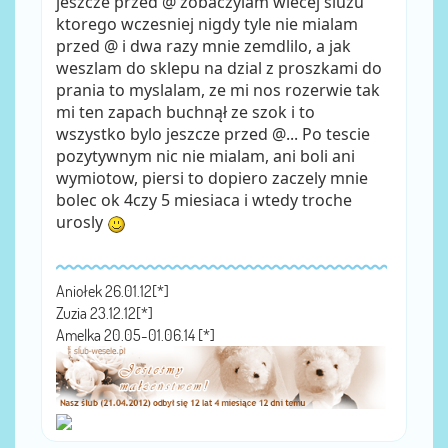
jeszcze przed @ zobaczylam wiecej sluzu
ktorego wczesniej nigdy tyle nie mialam
przed @ i dwa razy mnie zemdlilo, a jak
weszlam do sklepu na dzial z proszkami do
prania to myslalam, ze mi nos rozerwie tak
mi ten zapach buchnął ze szok i to
wszystko bylo jeszcze przed @... Po tescie
pozytywnym nic nie mialam, ani boli ani
wymiotow, piersi to dopiero zaczely mnie
bolec ok 4czy 5 miesiaca i wtedy troche
urosly
Aniołek 26.01.12[*]
Zuzia 23.12.12[*]
Amelka 20.05-01.06.14 [*]