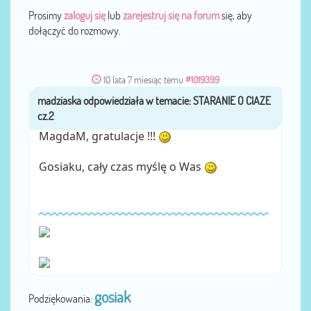
Prosimy
zaloguj się
lub
zarejestruj się na forum
się, aby
dołączyć do rozmowy.
10 lata 7 miesiąc temu
#1019399
madziaska
przez
MagdaM, gratulacje !!!
Gosiaku, cały czas myślę o Was
gosiak
Podziękowania: