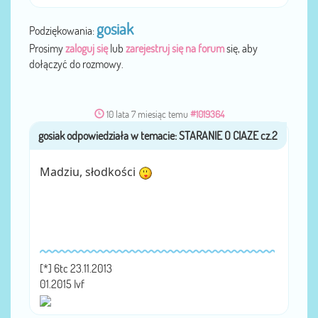
gosiak
Podziękowania:
Prosimy
zaloguj się
lub
zarejestruj się na forum
się, aby
dołączyć do rozmowy.
10 lata 7 miesiąc temu
#1019364
gosiak
przez
Madziu, słodkości
[*] 6tc 23.11.2013
01.2015 Ivf