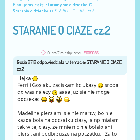
Planujemy ciążę, staramy się o dziecko
Starania o dziecko
STARANIE O CIAZE cz.2
STARANIE O CIAZE cz.2
10 lata 7 miesiąc temu
#1019085
Gosia 2712
przez
Hejka
Ferri i Gosiaku zaciskam kciukasy
sroda
do was nalezy
aaaa juz sie nie moge
doczekac
Madeline piersiami sie nie martw, bo nie
kazda bola na poczatku ciazy, ja np mialam
tak w tej ciazy, ze mnie nic nie bolalo ani
piersi, ani podbrzusze na poczatku... Za to