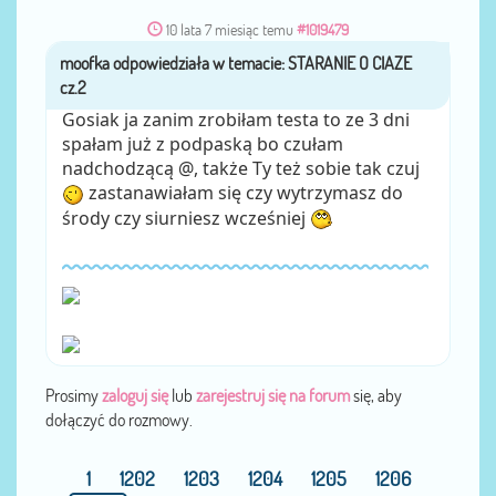
10 lata 7 miesiąc temu
#1019479
moofka
przez
Gosiak ja zanim zrobiłam testa to ze 3 dni
spałam już z podpaską bo czułam
nadchodzącą @, także Ty też sobie tak czuj
zastanawiałam się czy wytrzymasz do
środy czy siurniesz wcześniej
Prosimy
zaloguj się
lub
zarejestruj się na forum
się, aby
dołączyć do rozmowy.
1
1202
1203
1204
1205
1206