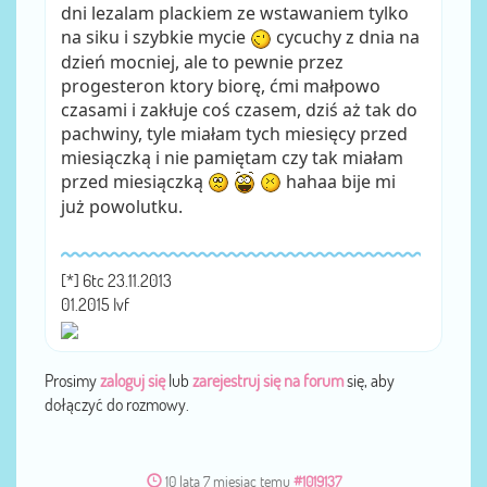
dni lezalam plackiem ze wstawaniem tylko
na siku i szybkie mycie
cycuchy z dnia na
dzień mocniej, ale to pewnie przez
progesteron ktory biorę, ćmi małpowo
czasami i zakłuje coś czasem, dziś aż tak do
pachwiny, tyle miałam tych miesięcy przed
miesiączką i nie pamiętam czy tak miałam
przed miesiączką
hahaa bije mi
już powolutku.
[*] 6tc 23.11.2013
01.2015 Ivf
Prosimy
zaloguj się
lub
zarejestruj się na forum
się, aby
dołączyć do rozmowy.
10 lata 7 miesiąc temu
#1019137