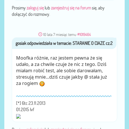
Prosimy
zaloguj się
lub
zarejestruj się na forum
się, aby
dołączyć do rozmowy.
10 lata 7 miesiąc temu
#1019464
gosiak
przez
Moofka różnie, raz jestem pewna że się
udało, a za chwile czuje że nic z tego. Dziś
miałam robić test, ale sobie darowałam,
stresują mnie...dziś czuje jakby @ stała już
za rogiem
[*] 6tc 23.11.2013
01.2015 Ivf