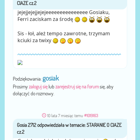
jejejjejejjejejeeeeeeeeeeeeeee Gosiaku,
Ferri zaciskam za środę
Sis - łoł, ależ tempo zawrotne, trzymam
kciuki za twixy
gosiak
Podziękowania:
Prosimy
zaloguj się
lub
zarejestruj się na forum
się, aby
dołączyć do rozmowy.
10 lata 7 miesiąc temu
#1019163
Gosia 2712
przez