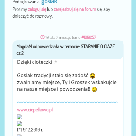
gosiak
Podziękowania:
Prosimy
zaloguj się
lub
zarejestruj się na forum
się, aby
dołączyć do rozmowy.
10 lata 7 miesiąc temu
#1019257
MagdaM
przez
Dzięki cioteczki :*
Gosiak tradycji stało się zadość
zwalniamy miejsce, Ty i Groszek wskakujcie
na nasze miejsce i powodzenia!!
www.ciepelkowo.pl
[*] 9.12.2010 r.