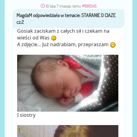
10 lata 7 miesiąc temu
#1019345
MagdaM
przez
Gosiak zaciskam z całych sił i czekam na
wieści od Was
A zdjęcie... Już nadrabiam, przepraszam
I siostry