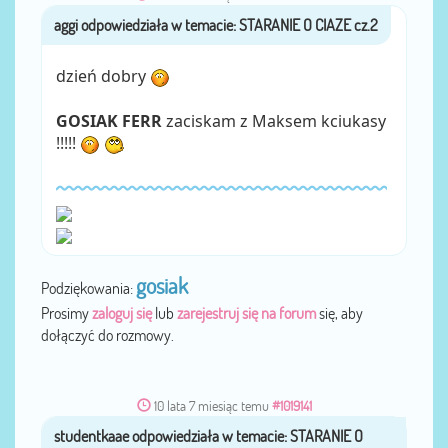
aggi
przez
dzień dobry
GOSIAK FERR
zaciskam z Maksem kciukasy
!!!!!
gosiak
Podziękowania:
Prosimy
zaloguj się
lub
zarejestruj się na forum
się, aby
dołączyć do rozmowy.
10 lata 7 miesiąc temu
#1019141
studentkaae
przez