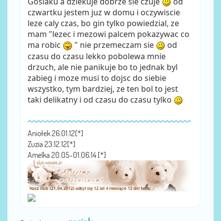
Gosiaku a dziekuje dobrze sie czuje
od
czwartku jestem juz w domu i oczywiscie
leze caly czas, bo gin tylko powiedzial, ze
mam "lezec i mezowi palcem pokazywac co
ma robic
" nie przemeczam sie
od
czasu do czasu lekko pobolewa mnie
drzuch, ale nie panikuje bo to jednak byl
zabieg i moze musi to dojsc do siebie
wszystko, tym bardziej, ze ten bol to jest
taki delikatny i od czasu do czasu tylko
Aniołek 26.01.12[*]
Zuzia 23.12.12[*]
Amelka 20.05-01.06.14 [*]