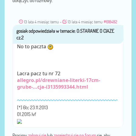
dołączyć do rozmowy.
13 lata 4 miesiąc temu
-
13 lata 4 miesiąc temu
#618482
gosiak
przez
No to paczta
Lacra pacz tu nr 72
allegro.pl/drewniane-literki-17cm-
grube-...cja-i3135993344.html
[*] 6tc 23.11.2013
01.2015 Ivf
Prosimy
zaloguj się
lub
zarejestruj się na forum
się, aby