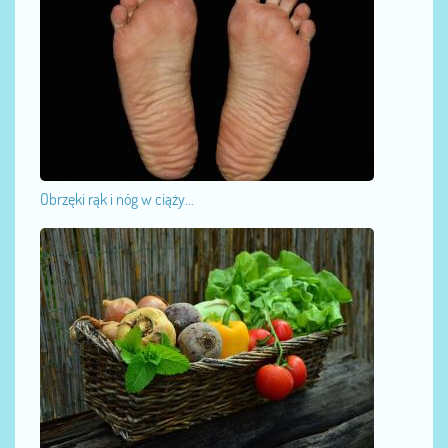
Obrzęki rąk i nóg w ciąży...