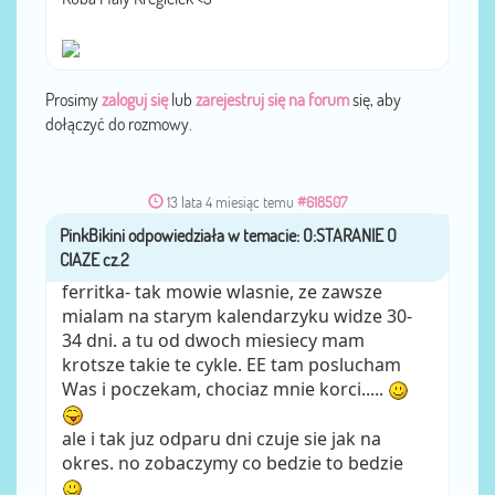
Prosimy
zaloguj się
lub
zarejestruj się na forum
się, aby
dołączyć do rozmowy.
13 lata 4 miesiąc temu
#618507
PinkBikini
przez
ferritka- tak mowie wlasnie, ze zawsze
mialam na starym kalendarzyku widze 30-
34 dni. a tu od dwoch miesiecy mam
krotsze takie te cykle. EE tam poslucham
Was i poczekam, chociaz mnie korci.....
ale i tak juz odparu dni czuje sie jak na
okres. no zobaczymy co bedzie to bedzie