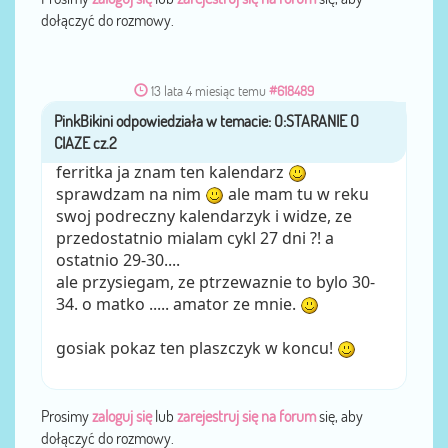
dołączyć do rozmowy.
13 lata 4 miesiąc temu
#618489
PinkBikini
przez
ferritka ja znam ten kalendarz
sprawdzam na nim
ale mam tu w reku
swoj podreczny kalendarzyk i widze, ze
przedostatnio mialam cykl 27 dni ?! a
ostatnio 29-30....
ale przysiegam, ze ptrzewaznie to bylo 30-
34. o matko ..... amator ze mnie.
gosiak pokaz ten plaszczyk w koncu!
Prosimy
zaloguj się
lub
zarejestruj się na forum
się, aby
dołączyć do rozmowy.