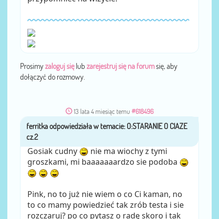
Prosimy
zaloguj się
lub
zarejestruj się na forum
się, aby
dołączyć do rozmowy.
13 lata 4 miesiąc temu
#618496
ferritka
przez
Gosiak cudny
nie ma wiochy z tymi
groszkami, mi baaaaaaardzo sie podoba
Pink, no to już nie wiem o co Ci kaman, no
to co mamy powiedzieć tak zrób testa i sie
rozczaruj? po co pytasz o radę skoro i tak