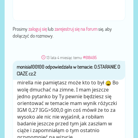
Prosimy
zaloguj się
lub
zarejestruj się na forum
się, aby
dołączyć do rozmowy.
13 lata 4 miesiąc temu
#618495
monisia100100
przez
mirella nie pamiętasz może kto to był
Bo
wolę dmuchać na zimne. I mam jeszcze
jedno pytanko by Ty pewnie będziesz się
orientować w temacie mam wynik różyczki
IGM 0,27 IGG>500,0 gin coś mówił że to za
wysoko ale nic nie wyjaśnił, a robiłam
badanie jeszcze przed tym jak zaszłam w
ciąże i zapomniałąm o tym ostatnio
przypomnieć na wizycie.