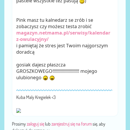
pastele wszystkie też pasują
)
Pink masz tu kalnedarz se zrób i se
zobaczysz czy możesz testa zrobić
magazyn.netmama.pl/serwisy/kalendar
z-owulacyjny/
i pamiętaj że stres jest Twoim najgorszym
doradcą
gosiak dajesz płaszcza
GROSZKOWEGO!!!!!!!!!!!!!!!!!!!!!!! mojego
ulubionego
Kuba Maly Kregielek <3
Prosimy
zaloguj się
lub
zarejestruj się na forum
się, aby