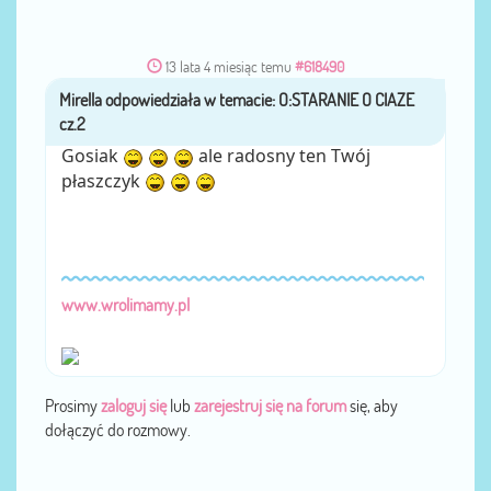
13 lata 4 miesiąc temu
#618490
Mirella
przez
Gosiak
ale radosny ten Twój
płaszczyk
www.wrolimamy.pl
Prosimy
zaloguj się
lub
zarejestruj się na forum
się, aby
dołączyć do rozmowy.