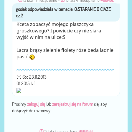
13 lata 4 miesiąc temu
-
13 lata 4 miesiąc temu
#618462
gosiak
przez
Kceta zobaczyć mojego plaszczyka
groszkowego? I powiecie czy nie siara
wyjść w nim na ulice:S
Lacra brązy zielenie fiolety róze beda ladnie
pasić
[*] 6tc 23.11.2013
01.2015 Ivf
Prosimy
zaloguj się
lub
zarejestruj się na forum
się, aby
dołączyć do rozmowy.
13 lata 4 miesiąc temu
#618468