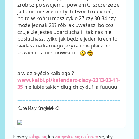
zrobisz po swojemu. powiem Ci szczerze że
ja to nic nie wiem z tych Twoich obliczeń,
no to w końcu masz cykle 27 czy 30-34 czy
może jednak 29? rób jak uważasz, bo cos
czuje ,że jesteś uparciucha i i tak nas nie
posłuchasz, tylko jak będzie jeden krech to
siadasz na karnego jeżyka i nie płacz bo
powiem " a nie mówiłam "
a widziałyście kalbiego ?
www.kalbi.pl/kalendarz-ciazy-2013-03-11-
35
nie lubie takich długich cykluf, a fuuuuu
Kuba Maly Kregielek <3
Prosimy
zaloguj się
lub
zarejestruj się na forum
się, aby