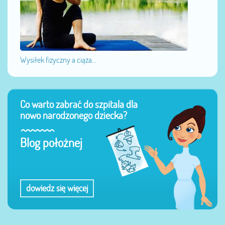
Wysiłek fizyczny a ciąża...
Co warto zabrać do szpitala dla
nowo narodzonego dziecka?
Blog położnej
dowiedz się więcej