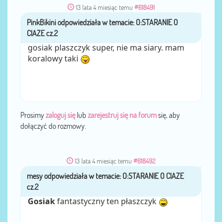
13 lata 4 miesiąc temu
#618491
PinkBikini
przez
gosiak plaszczyk super, nie ma siary. mam
koralowy taki
Prosimy
zaloguj się
lub
zarejestruj się na forum
się, aby
dołączyć do rozmowy.
13 lata 4 miesiąc temu
#618492
mesy
przez
Gosiak
fantastyczny ten płaszczyk