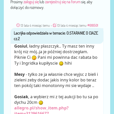
Prosimy
zaloguj się
lub
zarejestruj się na forum
się, aby
dołączyć do rozmowy.
13 lata 4 miesiąc temu
-
13 lata 4 miesiąc temu
#618501
Lacrijka
przez
Gosiul
, ładny płaszczyk.. Ty masz ten inny
krój niz mój..ja je później dostrzegłam.
Piknie Ci
Pani mi powinna dac rabata bo
Ty i Ingridka kupiłyscie
hihi
Mesy
- tylko ze ja własnie chce wyjsc z bieli i
zieleni zeby dodac jakis inny kolor bo teraz
ten pokój taki monotonny mi sie wydaje ..
Gosiak
, a wybierz mi z tej aukcji bo tu sa po
dychu 20cm
allegro.pl/show_item.php?
item=3129616677