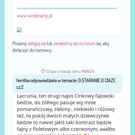
www.wrolimamy.pl
Prosimy
zaloguj się
lub
zarejestruj się na forum
się, aby
dołączyć do rozmowy.
13 lata 4 miesiąc temu
#618474
ferritka
przez
Lacrunia, ten drugi napis Cinkowy fajowski
bedzie, do żółtego pasuje wg mnie
pomarańczowy, zielony , niebieski i różowy
też, to pokój dwóch małych dziewczynek
bedzie to nawet jakiś taki kontrast będzie
fajny z fioletowym albo czerwonym, aaalbo