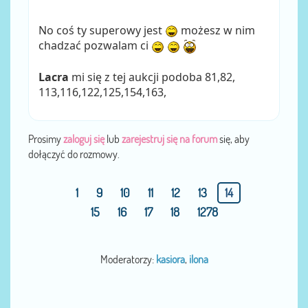
No coś ty superowy jest
możesz w nim
chadzać pozwalam ci
Lacra
mi się z tej aukcji podoba 81,82,
113,116,122,125,154,163,
Prosimy
zaloguj się
lub
zarejestruj się na forum
się, aby
dołączyć do rozmowy.
1
9
10
11
12
13
14
15
16
17
18
1278
Moderatorzy:
kasiora
,
ilona