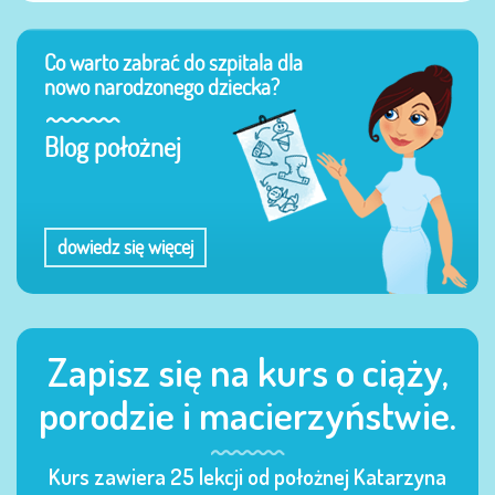
Co warto zabrać do szpitala dla
nowo narodzonego dziecka?
Blog położnej
dowiedz się więcej
Zapisz się na kurs o ciąży,
porodzie i macierzyństwie.
Kurs zawiera 25 lekcji od położnej Katarzyna