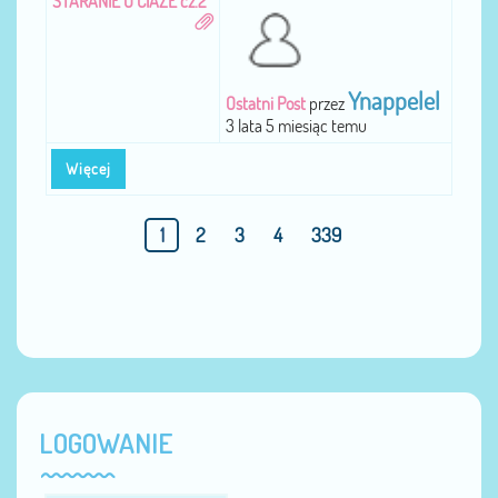
STARANIE O CIAZE cz.2
Ynappelel
Ostatni Post
przez
3 lata 5 miesiąc temu
Więcej
1
2
3
4
339
LOGOWANIE