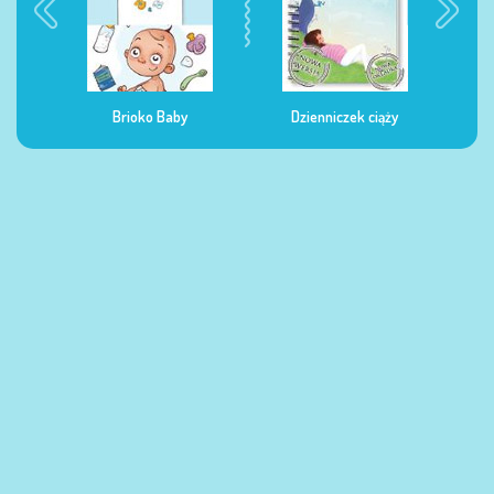
Dzienniczek ciąży
Dzienniczek żywienia
Dzi