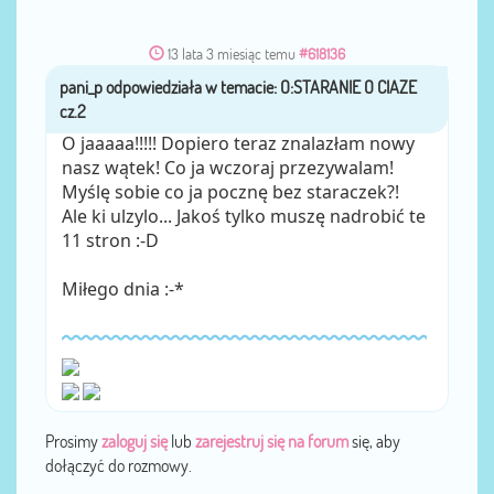
13 lata 3 miesiąc temu
#618136
pani_p
przez
O jaaaaa!!!!! Dopiero teraz znalazłam nowy
nasz wątek! Co ja wczoraj przezywalam!
Myślę sobie co ja pocznę bez staraczek?!
Ale ki ulzylo... Jakoś tylko muszę nadrobić te
11 stron :-D
Miłego dnia :-*
Prosimy
zaloguj się
lub
zarejestruj się na forum
się, aby
dołączyć do rozmowy.