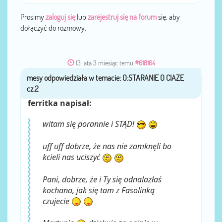
Prosimy
zaloguj się
lub
zarejestruj się na forum
się, aby
dołączyć do rozmowy.
13 lata 3 miesiąc temu
#618164
mesy
przez
ferritka napisał:
witam się porannie i STĄD!
uff uff dobrze, że nas nie zamknęli bo
kcieli nas uciszyć
Pani, dobrze, że i Ty się odnalazłaś
kochana, jak się tam z Fasolinką
czujecie