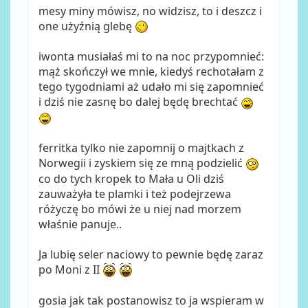
mesy miny mówisz, no widzisz, to i deszcz i
one użyźnią glebę
iwonta musiałaś mi to na noc przypomnieć:
mąż skończył we mnie, kiedyś rechotałam z
tego tygodniami aż udało mi się zapomnieć
i dziś nie zasnę bo dalej będę brechtać
ferritka tylko nie zapomnij o majtkach z
Norwegii i zyskiem się ze mną podzielić
co do tych kropek to Mała u Oli dziś
zauważyła te plamki i też podejrzewa
różyczę bo mówi że u niej nad morzem
właśnie panuje..
Ja lubię seler naciowy to pewnie będę zaraz
po Moni z II
gosia jak tak postanowisz to ja wspieram w