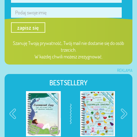
zapisz się
Szanuję Twoją prywatność, Twój mail nie dostanie się do osób
trzecich.
W każdej chwili możesz zrezygnować.
REKLAMA
BESTSELLERY