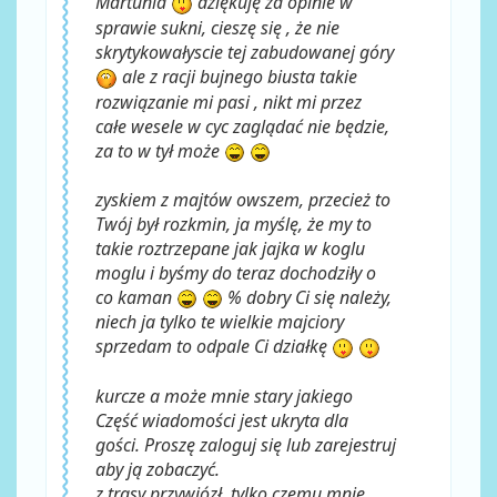
Martunia
dziękuję za opinie w
sprawie sukni, cieszę się , że nie
skrytykowałyscie tej zabudowanej góry
ale z racji bujnego biusta takie
rozwiązanie mi pasi , nikt mi przez
całe wesele w cyc zaglądać nie będzie,
za to w tył może
zyskiem z majtów owszem, przecież to
Twój był rozkmin, ja myślę, że my to
takie roztrzepane jak jajka w koglu
moglu i byśmy do teraz dochodziły o
co kaman
% dobry Ci się należy,
niech ja tylko te wielkie majciory
sprzedam to odpale Ci działkę
kurcze a może mnie stary jakiego
Część wiadomości jest ukryta dla
gości. Proszę zaloguj się lub zarejestruj
aby ją zobaczyć.
z trasy przywiózł, tylko czemu mnie