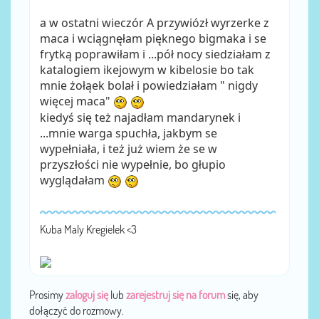
a w ostatni wieczór A przywiózł wyrzerke z
maca i wciągnęłam pięknego bigmaka i se
frytką poprawiłam i ...pół nocy siedziałam z
katalogiem ikejowym w kibelosie bo tak
mnie żołąek bolał i powiedziałam " nigdy
więcej maca"
kiedyś się też najadłam mandarynek i
...mnie warga spuchła, jakbym se
wypełniała, i też już wiem że se w
przyszłości nie wypełnie, bo głupio
wyglądałam
Kuba Maly Kregielek <3
Prosimy
zaloguj się
lub
zarejestruj się na forum
się, aby
dołączyć do rozmowy.