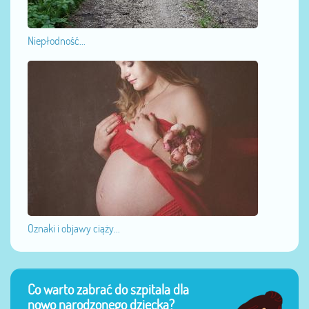
Niepłodność...
Oznaki i objawy ciąży...
Co warto zabrać do szpitala dla
nowo narodzonego dziecka?