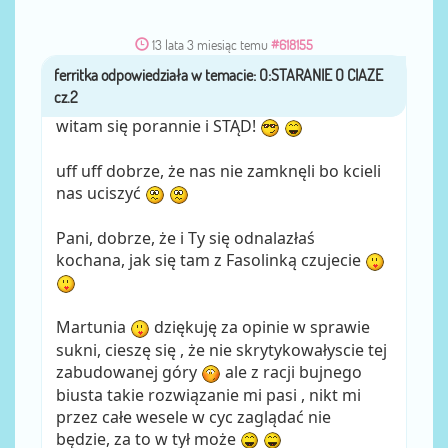
13 lata 3 miesiąc temu
#618155
ferritka
przez
witam się porannie i STĄD!
uff uff dobrze, że nas nie zamknęli bo kcieli
nas uciszyć
Pani, dobrze, że i Ty się odnalazłaś
kochana, jak się tam z Fasolinką czujecie
Martunia
dziękuję za opinie w sprawie
sukni, cieszę się , że nie skrytykowałyscie tej
zabudowanej góry
ale z racji bujnego
biusta takie rozwiązanie mi pasi , nikt mi
przez całe wesele w cyc zaglądać nie
będzie, za to w tył może