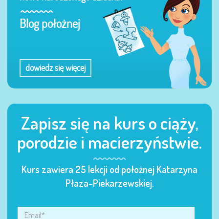
Blog położnej
dowiedz się więcej
Zapisz się na kurs o ciąży,
porodzie i macierzyństwie.
Kurs zawiera 25 lekcji od położnej Katarzyna
Płaza-Piekarzewskiej.