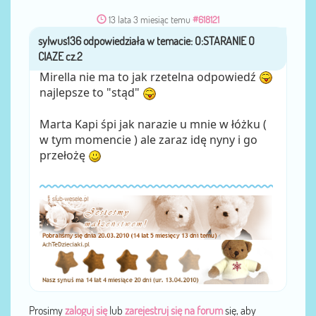
13 lata 3 miesiąc temu
#618121
sylwus136
przez
Mirella nie ma to jak rzetelna odpowiedź
najlepsze to "stąd"
Marta Kapi śpi jak narazie u mnie w łóżku (
w tym momencie ) ale zaraz idę nyny i go
przełożę
Prosimy
zaloguj się
lub
zarejestruj się na forum
się, aby