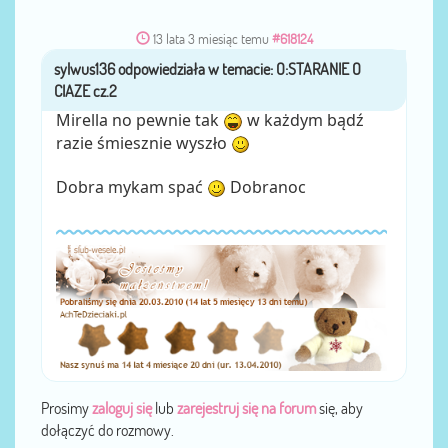
13 lata 3 miesiąc temu
#618124
sylwus136
przez
Mirella no pewnie tak
w każdym bądź
razie śmiesznie wyszło
Dobra mykam spać
Dobranoc
Prosimy
zaloguj się
lub
zarejestruj się na forum
się, aby
dołączyć do rozmowy.