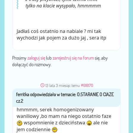
tylko na klacie wysypało, hmmmmm
Jadłaś coś ostatnio na nabiale ? mi tak
wychodzi jak pojem za dużo jaj , sera itp
Prosimy
zaloguj się
lub
zarejestruj się na forum
się, aby
dołączyć do rozmowy.
13 lata 3 miesiąc temu
#618170
ferritka
przez
hmmmm, serek homogenizowany
waniliowy ,bo mam na niego ostatnio faze
wspomnienie z dzieciństwa
ale nie
jem codziennie