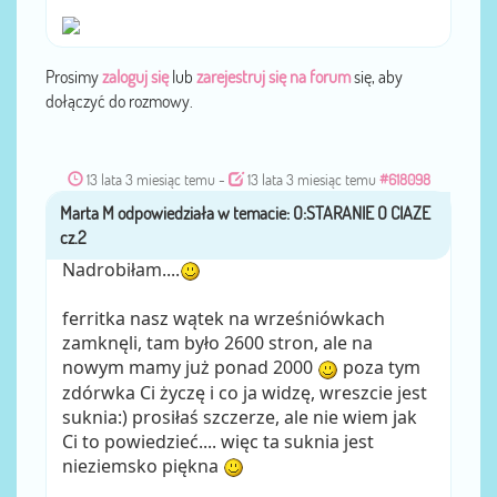
Prosimy
zaloguj się
lub
zarejestruj się na forum
się, aby
dołączyć do rozmowy.
13 lata 3 miesiąc temu
-
13 lata 3 miesiąc temu
#618098
Marta M
przez
Nadrobiłam....
ferritka nasz wątek na wrześniówkach
zamknęli, tam było 2600 stron, ale na
nowym mamy już ponad 2000
poza tym
zdórwka Ci życzę i co ja widzę, wreszcie jest
suknia:) prosiłaś szczerze, ale nie wiem jak
Ci to powiedzieć.... więc ta suknia jest
nieziemsko piękna