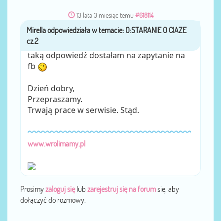
13 lata 3 miesiąc temu
#618114
Mirella
przez
taką odpowiedź dostałam na zapytanie na
fb
Dzień dobry,
Przepraszamy.
Trwają prace w serwisie. Stąd.
www.wrolimamy.pl
Prosimy
zaloguj się
lub
zarejestruj się na forum
się, aby
dołączyć do rozmowy.