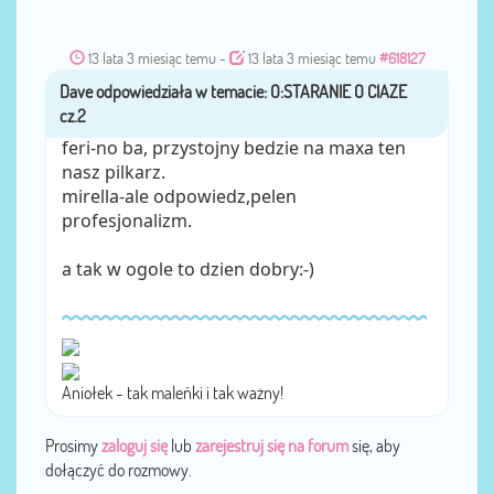
13 lata 3 miesiąc temu
-
13 lata 3 miesiąc temu
#618127
Dave
przez
feri-no ba, przystojny bedzie na maxa ten
nasz pilkarz.
mirella-ale odpowiedz,pelen
profesjonalizm.
a tak w ogole to dzien dobry:-)
Aniołek - tak maleńki i tak ważny!
Prosimy
zaloguj się
lub
zarejestruj się na forum
się, aby
dołączyć do rozmowy.