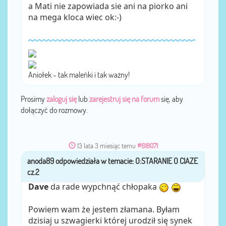
a Mati nie zapowiada sie ani na piorko ani
na mega kloca wiec ok:-)
Aniołek - tak maleńki i tak ważny!
Prosimy
zaloguj się
lub
zarejestruj się na forum
się, aby
dołączyć do rozmowy.
13 lata 3 miesiąc temu
#618071
anoda89
przez
Dave
da rade wypchnąć chłopaka
Powiem wam że jestem złamana. Byłam
dzisiaj u szwagierki której urodził się synek