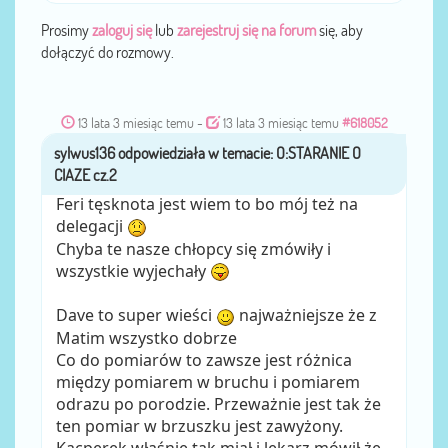
Prosimy
zaloguj się
lub
zarejestruj się na forum
się, aby
dołączyć do rozmowy.
13 lata 3 miesiąc temu
-
13 lata 3 miesiąc temu
#618052
sylwus136
przez
Feri tęsknota jest wiem to bo mój też na
delegacji
Chyba te nasze chłopcy się zmówiły i
wszystkie wyjechały
Dave to super wieści
najważniejsze że z
Matim wszystko dobrze
Co do pomiarów to zawsze jest różnica
między pomiarem w bruchu i pomiarem
odrazu po porodzie. Przeważnie jest tak że
ten pomiar w brzuszku jest zawyżony.
Kacperek właśnie tak miał i lekarz mówił że