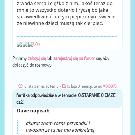
z wadą serca i ciężko z nim. Jakoś teraz do
mnie to wszystko dotarło i ryczę bo jaka
sprawiedliwość na tym pieprzonym świecie
że niewinne dzieci muszą tak cierpieć.
[/ur
Prosimy
zaloguj się
lub
zarejestruj się na forum
się, aby
dołączyć do rozmowy.
13 lata 3 miesiąc temu
-
13 lata 3 miesiąc temu
#618075
ferritka
przez
Dave napisał:
akurat znam rozne przypadki i
uwazam ze tu nie ma konkretnej