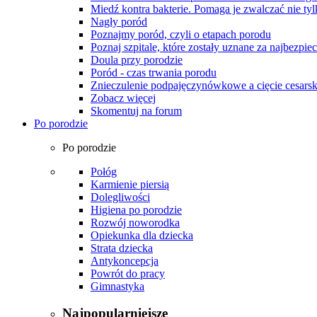
Miedź kontra bakterie. Pomaga je zwalczać nie tyl
Nagły poród
Poznajmy poród, czyli o etapach porodu
Poznaj szpitale, które zostały uznane za najbezpiec
Doula przy porodzie
Poród - czas trwania porodu
Znieczulenie podpajęczynówkowe a cięcie cesarsk
Zobacz więcej
Skomentuj na forum
Po porodzie
Po porodzie
Połóg
Karmienie piersią
Dolegliwości
Higiena po porodzie
Rozwój noworodka
Opiekunka dla dziecka
Strata dziecka
Antykoncepcja
Powrót do pracy
Gimnastyka
Najpopularniejsze