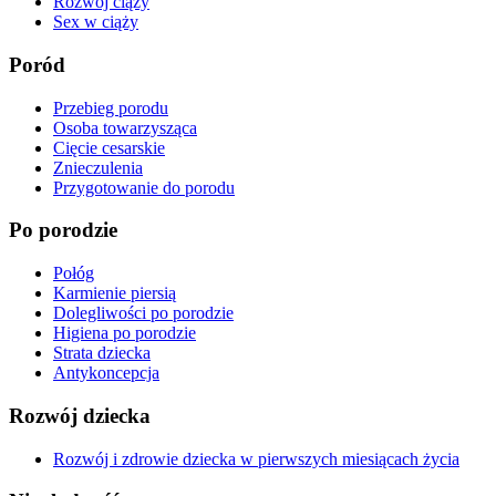
Rozwój ciąży
Sex w ciąży
Poród
Przebieg porodu
Osoba towarzysząca
Cięcie cesarskie
Znieczulenia
Przygotowanie do porodu
Po porodzie
Połóg
Karmienie piersią
Dolegliwości po porodzie
Higiena po porodzie
Strata dziecka
Antykoncepcja
Rozwój dziecka
Rozwój i zdrowie dziecka w pierwszych miesiącach życia