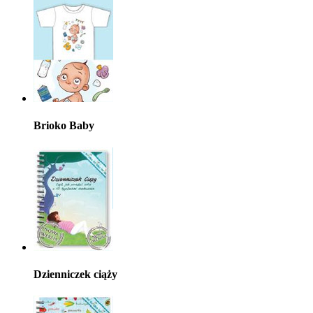
Brioko Baby
Dzienniczek ciąży