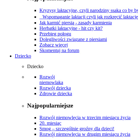
Kryzysy laktacyjne, czyli narodziny ssaka co by by
Wspomaganie laktacji czyli jak rozkręcić laktacj
Jak karmić piersią - zasady karmienia
Herbatki laktacyjne - hit czy kit?
Przebieg połogu
Dolegliwości związane z piersiami
Zobacz więcej
Skomentuj na forum
Dziecko
Dziecko
Rozwój
niemowlaka
Rozwój dziecka
Zdrowie dziecka
Najpopularniejsze
Rozwój niemowlęcia w trzecim miesiącu życia
20. miesiąc
Smog – szczególnie groźny dla dzieci!
Rozwój niemowlęcia w drugim miesiącu życia