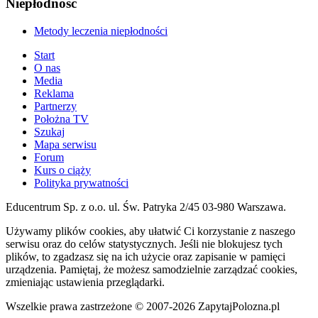
Niepłodność
Metody leczenia niepłodności
Start
O nas
Media
Reklama
Partnerzy
Położna TV
Szukaj
Mapa serwisu
Forum
Kurs o ciąży
Polityka prywatności
Educentrum Sp. z o.o. ul. Św. Patryka 2/45 03-980 Warszawa.
Używamy plików cookies, aby ułatwić Ci korzystanie z naszego
serwisu oraz do celów statystycznych. Jeśli nie blokujesz tych
plików, to zgadzasz się na ich użycie oraz zapisanie w pamięci
urządzenia. Pamiętaj, że możesz samodzielnie zarządzać cookies,
zmieniając ustawienia przeglądarki.
Wszelkie prawa zastrzeżone © 2007-2026 ZapytajPolozna.pl