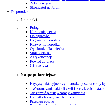
Zobacz więcej
Skomentuj na forum
Po porodzie
Po porodzie
Połóg
Karmienie piersią
Dolegliwości
Higiena po porodzie
Rozwój noworodka
Opiekunka dla dziecka
Strata dziecka
Antykoncepcja
Powrót do pracy
Gimnastyka
Najpopularniejsze
Kryzysy laktacyjne, czyli narodziny ssaka co by by
Wspomaganie laktacji czyli jak rozkręcić laktacj
Jak karmić piersią - zasady karmienia
Herbatki laktacyjne - hit czy kit?
Przebieg połogu