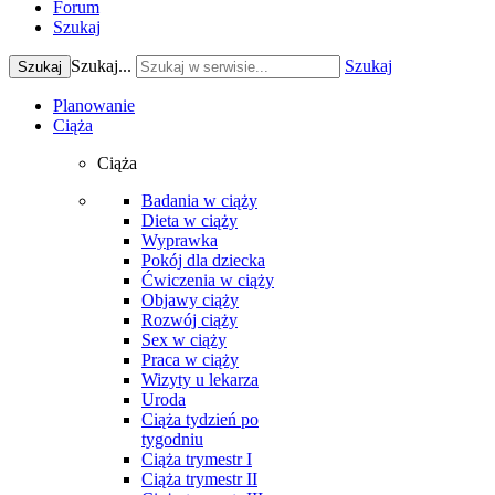
Forum
Szukaj
Szukaj...
Szukaj
Szukaj
Planowanie
Ciąża
Ciąża
Badania w ciąży
Dieta w ciąży
Wyprawka
Pokój dla dziecka
Ćwiczenia w ciąży
Objawy ciąży
Rozwój ciąży
Sex w ciąży
Praca w ciąży
Wizyty u lekarza
Uroda
Ciąża tydzień po
tygodniu
Ciąża trymestr I
Ciąża trymestr II