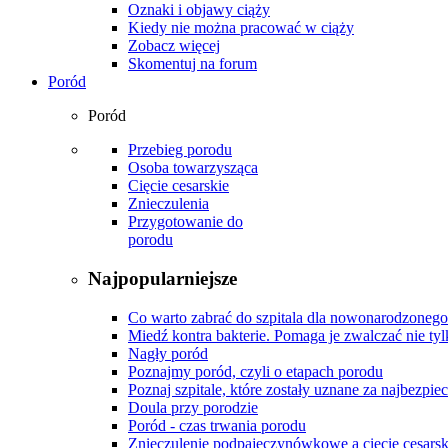
Oznaki i objawy ciąży
Kiedy nie można pracować w ciąży
Zobacz więcej
Skomentuj na forum
Poród
Poród
Przebieg porodu
Osoba towarzysząca
Cięcie cesarskie
Znieczulenia
Przygotowanie do
porodu
Najpopularniejsze
Co warto zabrać do szpitala dla nowonarodzonego
Miedź kontra bakterie. Pomaga je zwalczać nie tyl
Nagły poród
Poznajmy poród, czyli o etapach porodu
Poznaj szpitale, które zostały uznane za najbezpiec
Doula przy porodzie
Poród - czas trwania porodu
Znieczulenie podpajęczynówkowe a cięcie cesarsk