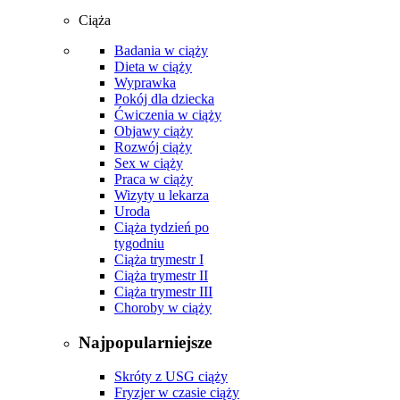
Ciąża
Badania w ciąży
Dieta w ciąży
Wyprawka
Pokój dla dziecka
Ćwiczenia w ciąży
Objawy ciąży
Rozwój ciąży
Sex w ciąży
Praca w ciąży
Wizyty u lekarza
Uroda
Ciąża tydzień po
tygodniu
Ciąża trymestr I
Ciąża trymestr II
Ciąża trymestr III
Choroby w ciąży
Najpopularniejsze
Skróty z USG ciąży
Fryzjer w czasie ciąży