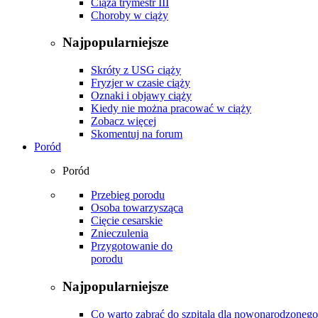
Ciąża trymestr III
Choroby w ciąży
Najpopularniejsze
Skróty z USG ciąży
Fryzjer w czasie ciąży
Oznaki i objawy ciąży
Kiedy nie można pracować w ciąży
Zobacz więcej
Skomentuj na forum
Poród
Poród
Przebieg porodu
Osoba towarzysząca
Cięcie cesarskie
Znieczulenia
Przygotowanie do
porodu
Najpopularniejsze
Co warto zabrać do szpitala dla nowonarodzonego