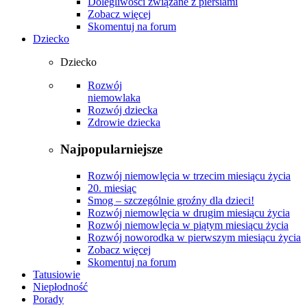
Dolegliwości związane z piersiami
Zobacz więcej
Skomentuj na forum
Dziecko
Dziecko
Rozwój
niemowlaka
Rozwój dziecka
Zdrowie dziecka
Najpopularniejsze
Rozwój niemowlęcia w trzecim miesiącu życia
20. miesiąc
Smog – szczególnie groźny dla dzieci!
Rozwój niemowlęcia w drugim miesiącu życia
Rozwój niemowlęcia w piątym miesiącu życia
Rozwój noworodka w pierwszym miesiącu życia
Zobacz więcej
Skomentuj na forum
Tatusiowie
Niepłodność
Porady