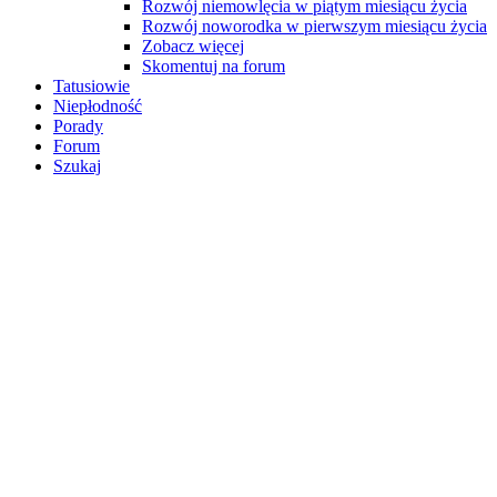
Rozwój niemowlęcia w piątym miesiącu życia
Rozwój noworodka w pierwszym miesiącu życia
Zobacz więcej
Skomentuj na forum
Tatusiowie
Niepłodność
Porady
Forum
Szukaj