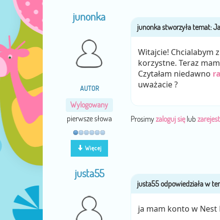
junonka
Witajcie! Chcialabym z
korzystne. Teraz mam 
Czytałam niedawno
r
uważacie ?
AUTOR
Wylogowany
pierwsze słowa
Prosimy
zaloguj się
lub
zarejest
Więcej
justa55
ja mam konto w Nest 