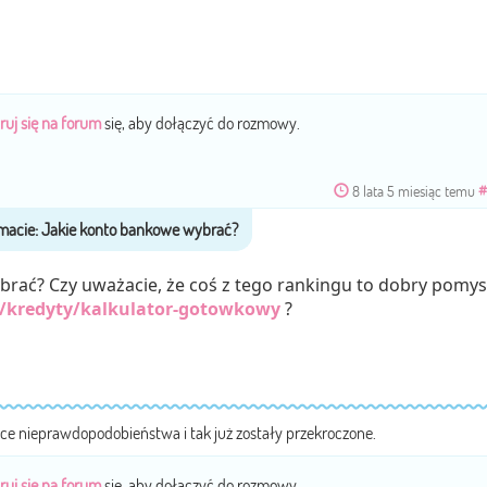
ruj się na forum
się, aby dołączyć do rozmowy.
8 lata 5 miesiąc temu
#
ybrać? Czy uważacie, że coś z tego rankingu to dobry pomys
l/kredyty/kalkulator-gotowkowy
?
nice nieprawdopodobieństwa i tak już zostały przekroczone.
ruj się na forum
się, aby dołączyć do rozmowy.