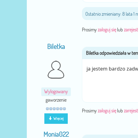
Ostatnio zmieniany: 8 lata 1
Prosimy
zaloguj się
lub
zarejest
Biletka
ja jestem bardzo zadw
Wylogowany
gaworzenie
Prosimy
zaloguj się
lub
zarejest
Więcej
Monia022