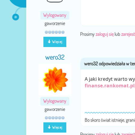
Wylogowany
gaworzenie
Prosimy
zaloguj się
lub
zarejest
Więcej
wero32
A jaki kredyt warto w
finanse.rankomat.p
Wylogowany
gaworzenie
Bo skoro świat istnieje, gra
Więcej
Prosimy
zaloguj się
lub
zarejest