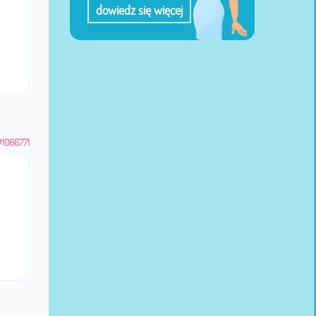
dowiedz się więcej
#1066771