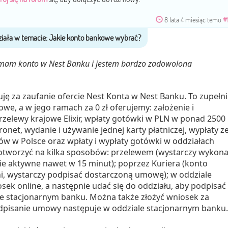
8 lata 4 miesiąc temu
#
a mam konto w Nest Banku i jestem bardzo zadowolona
ję za zaufanie ofercie Nest Konta w Nest Banku. To zupełni
, a w jego ramach za 0 zł oferujemy: założenie i
zelewy krajowe Elixir, wpłaty gotówki w PLN w ponad 2500
onet, wydanie i używanie jednej karty płatniczej, wypłaty z
w w Polsce oraz wpłaty i wypłaty gotówki w oddziałach
tworzyć na kilka sposobów: przelewem (wystarczy wykon
ie aktywne nawet w 15 minut); poprzez Kuriera (konto
i, wystarczy podpisać dostarczoną umowę); w oddziale
osek online, a następnie udać się do oddziału, aby podpisać
e stacjonarnym banku. Można także złożyć wniosek za
podpisanie umowy następuje w oddziale stacjonarnym banku.