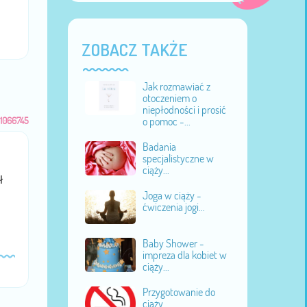
ZOBACZ TAKŻE
Jak rozmawiać z
otoczeniem o
niepłodności i prosić
1066745
o pomoc -...
Badania
specjalistyczne w
ciąży...
ł
Joga w ciąży -
ćwiczenia jogi...
Baby Shower -
impreza dla kobiet w
ciąży...
Przygotowanie do
ciąży...