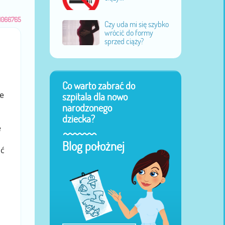
1066765
Czy uda mi się szybko
wrócić do formy
sprzed ciąży?
Co warto zabrać do
e
szpitala dla nowo
narodzonego
dziecka?
e
Blog położnej
ać