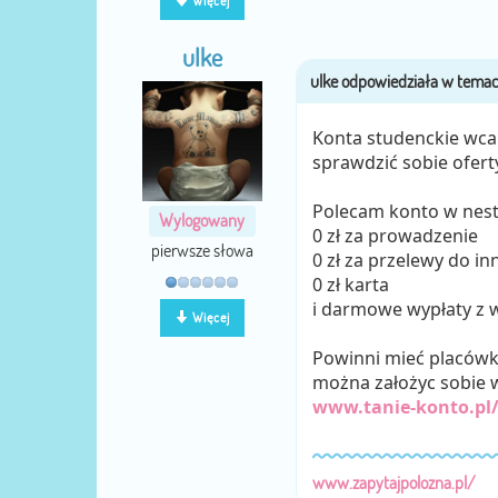
Więcej
ulke
Konta studenckie wcale 
sprawdzić sobie oferty
Polecam konto w nest
Wylogowany
0 zł za prowadzenie
pierwsze słowa
0 zł za przelewy do i
0 zł karta
i darmowe wypłaty z
Więcej
Powinni mieć placówki
można założyc sobie w
www.tanie-konto.pl/
www.zapytajpolozna.pl/