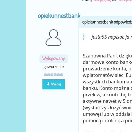
opiekunnestbank
justa55 napisał: j
Szanowna Pani, dzięku
Wylogowany
darmowe konto bankowe
gaworzenie
prowadzenie konta, pr
wpłatomatów sieci Eur
wszystkich bankomató
Więcej
banku. Konto można o
przelew, a konto będz
aktywne nawet w 5 dn
(wystarczy złożyć wni
umowę) lub w oddzial
pomocą infolinii, a 