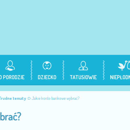
O PORODZIE
DZIECKO
TATUSIOWIE
NIEPŁOD
Trudne tematy
Jakie konto bankowe wybrać?
brać?