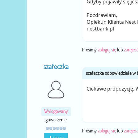
Gdyby pojawiły się jes
Pozdrawiam,
Opiekun Klienta Nest
nestbank.pl
Prosimy
zaloguj się
lub
zarejest
szafeczka
Ciekawe propozycję. W
Wylogowany
gaworzenie
Prosimy
zaloguj się
lub
zarejest