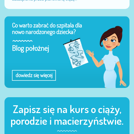
Co warto zabrać do szpitala dla
nowo narodzonego dziecka?
Blog położnej
dowiedz się więcej
Zapisz się na kurs o ciąży,
porodzie i macierzyństwie.