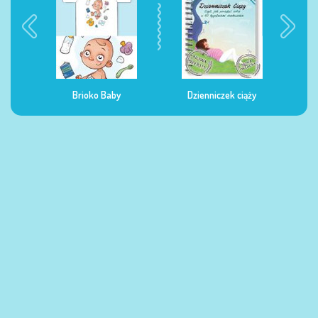
Brioko Baby
Dzienniczek ciąży
Dzienniczek żywienia