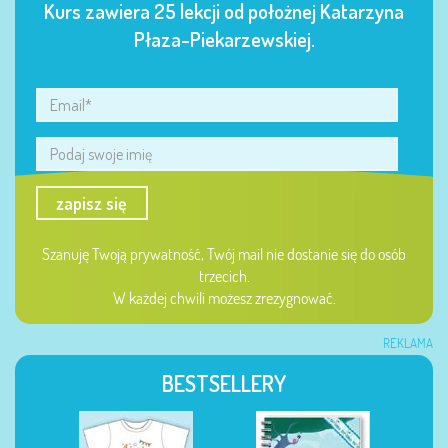
Kurs zawiera 25 lekcji od położnej Katarzyna
Płaza-Piekarzewskiej.
zapisz się
Szanuję Twoją prywatność, Twój mail nie dostanie się do osób
trzecich.
W każdej chwili możesz zrezygnować.
REKLAMA
BESTSELLERY