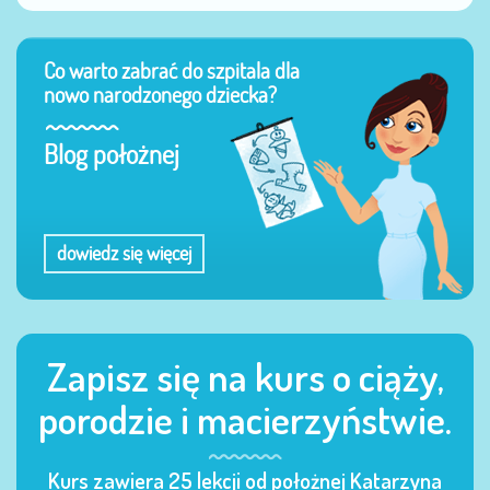
Co warto zabrać do szpitala dla
nowo narodzonego dziecka?
Blog położnej
dowiedz się więcej
Zapisz się na kurs o ciąży,
porodzie i macierzyństwie.
Kurs zawiera 25 lekcji od położnej Katarzyna