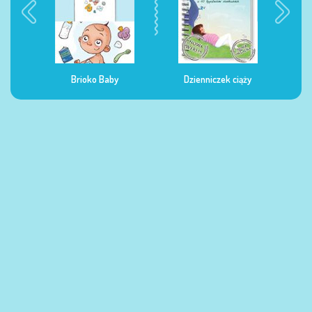
Dzienniczek ciąży
Dzienniczek żywienia
Dzi