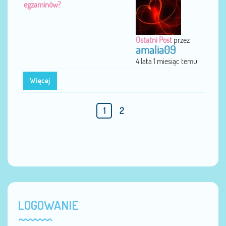
egzaminów?
Ostatni Post
przez
amalia09
4 lata 1 miesiąc temu
Więcej
1
2
LOGOWANIE