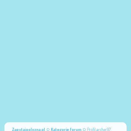
Zapytajpolozna.pl
Kategorie forum
Profil archer97