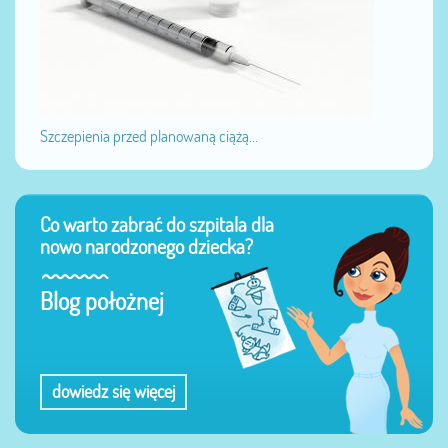
Szczepienia przed planowaną ciążą...
Co warto zabrać do szpitala dla
nowo narodzonego dziecka?
Blog położnej
dowiedz się więcej