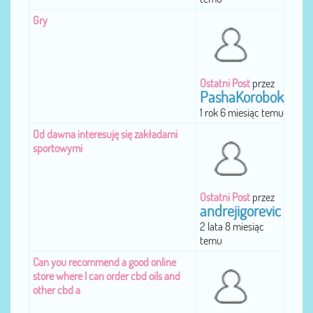
Gry
Ostatni Post
przez
PashaKorobok
1 rok 6 miesiąc temu
Od dawna interesuję się zakładami
sportowymi
Ostatni Post
przez
andrejigorevic
2 lata 8 miesiąc
temu
Can you recommend a good online
store where I can order cbd oils and
other cbd a