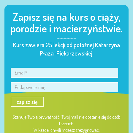
Zapisz się na kurs o ciąży,
porodzie i macierzyństwie.
Kurs zawiera 25 lekcji od położnej Katarzyna
Płaza-Piekarzewskiej.
zapisz się
Szanuję Twoją prywatność, Twój mail nie dostanie się do osób
trzecich.
W każdej chwili możesz zrezygnować.