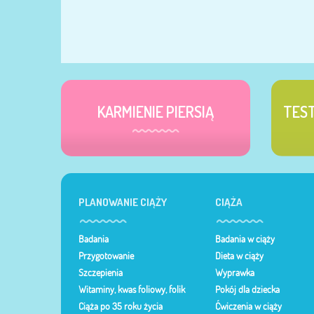
KARMIENIE PIERSIĄ
TES
PLANOWANIE CIĄŻY
CIĄŻA
Badania
Badania w ciąży
Przygotowanie
Dieta w ciąży
Szczepienia
Wyprawka
Witaminy, kwas foliowy, folik
Pokój dla dziecka
Ciąża po 35 roku życia
Ćwiczenia w ciąży