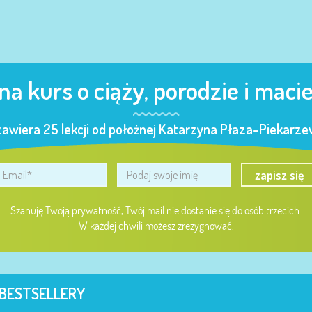
 na kurs o ciąży, porodzie i maci
zawiera 25 lekcji od położnej Katarzyna Płaza-Piekarzew
zapisz się
Szanuję Twoją prywatność, Twój mail nie dostanie się do osób trzecich.
W każdej chwili możesz zrezygnować.
BESTSELLERY