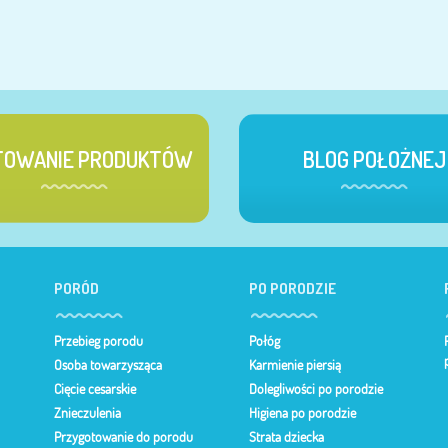
TOWANIE PRODUKTÓW
BLOG POŁOŻNEJ
PORÓD
PO PORODZIE
Przebieg porodu
Połóg
Osoba towarzysząca
Karmienie piersią
Cięcie cesarskie
Dolegliwości po porodzie
Znieczulenia
Higiena po porodzie
Przygotowanie do porodu
Strata dziecka