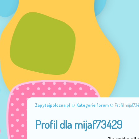
Zapytajpolozna.pl
Kategorie forum
Profil mijaf73
Profil dla mijaf73429