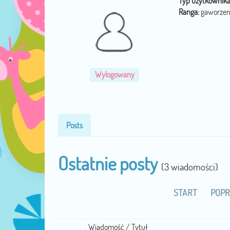
Typ użytkownika
Ranga:
gaworzen
Wylogowany
Posts
Ostatnie posty
(3 wiadomości)
START
POPR
Wiadomość / Tytuł