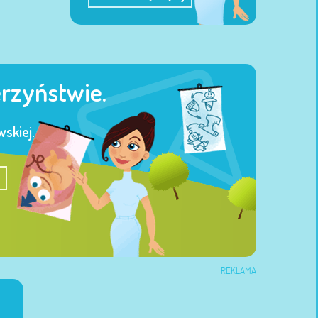
erzyństwie.
skiej.
REKLAMA