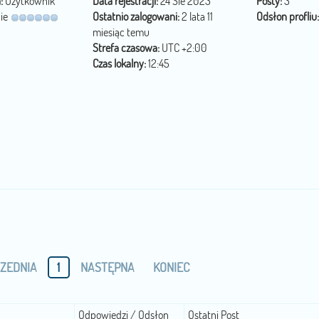
:
Użytkownik
Data rejestracji:
24 Sie 2023
Posty:
3
ie
Ostatnio zalogowani:
2 lata 11
Odsłon profliu:
miesiąc temu
Strefa czasowa:
UTC +2:00
Czas lokalny:
12:45
ZEDNIA
1
NASTĘPNA
KONIEC
Odpowiedzi / Odsłon
Ostatni Post