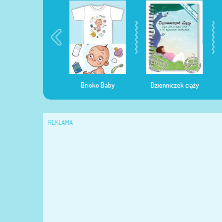
egularna mama
Brioko Baby
Dzienniczek ciąży
REKLAMA