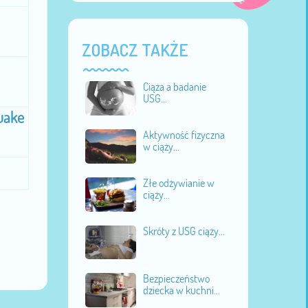
ZOBACZ TAKŻE
Ciąża a badanie
USG...
uake
Aktywność fizyczna
w ciąży...
Złe odżywianie w
ciąży...
Skróty z USG ciąży...
Bezpieczeństwo
dziecka w kuchni...