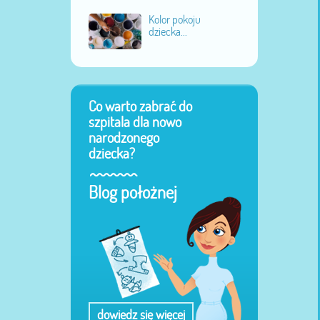
Kolor pokoju
dziecka...
Co warto zabrać do
szpitala dla nowo
narodzonego
dziecka?
Blog położnej
dowiedz się więcej