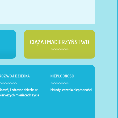
CIĄŻA I MACIERZYŃSTWO
ROZWÓJ DZIECKA
NIEPŁODNOŚĆ
Rozwój i zdrowie dziecka w
Metody leczenia niepłodności
pierwszych miesiącach życia