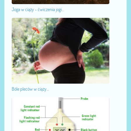
Joga w ciąży - ćwiczenia jogi...
Bóle pleców w ciąży...