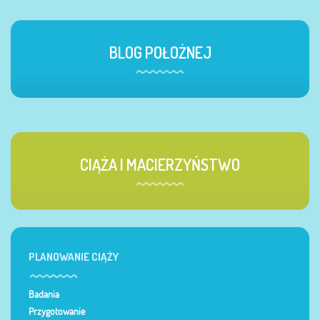
BLOG POŁOŻNEJ
CIĄŻA I MACIERZYŃSTWO
PLANOWANIE CIĄŻY
Badania
Przygotowanie