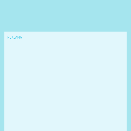
REKLAMA