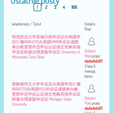
Ostatnie posty
1
2
3
4
166
Wiadomość / Tytuł
Ostatni
Post
明尼苏达大学双城分校毕业证办美国学
历Q/微86614733办美国UMN毕业证成绩
单办教育部学历学位认证假文凭购买假
Ostatni
毕业证快速办理原版毕业证 University of
Post
przez
Minnesota Twin Cities
dadadidsi01
3 lata 5
miesiąc
temu
密歇根州立大学毕业证办美国学历Q/微
86614733办美国MSU毕业证成绩单办教
育部学历学位认证假文凭购买假毕业证
Ostatni
快速办理原版毕业证 Michigan State
Post
przez
University
dadadidsi01