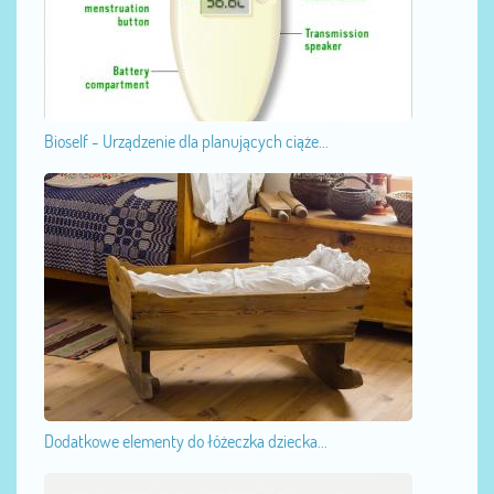
Bioself - Urządzenie dla planujących ciąże...
Dodatkowe elementy do łóżeczka dziecka...