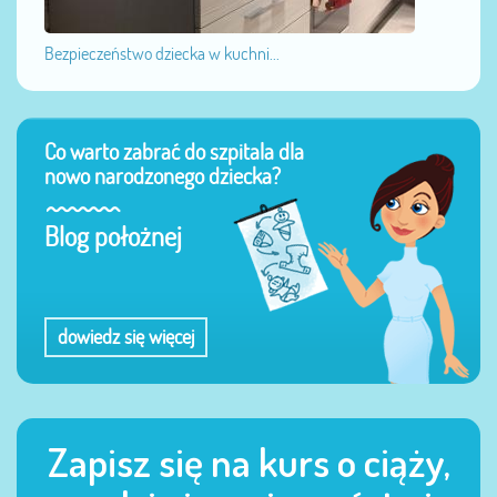
Bezpieczeństwo dziecka w kuchni...
Co warto zabrać do szpitala dla
nowo narodzonego dziecka?
Blog położnej
dowiedz się więcej
Zapisz się na kurs o ciąży,