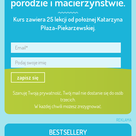
porodzie i macierzyństwie.
Kurs zawiera 25 lekcji od położnej Katarzyna
Płaza-Piekarzewskiej.
zapisz się
Szanuję Twoją prywatność, Twój mail nie dostanie się do osób
trzecich.
W każdej chwili możesz zrezygnować.
REKLAMA
BESTSELLERY