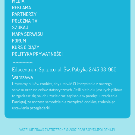
MEDIA
REKLAMA
PARTNERZY
POŁOŻNA TV
SZUKAJ
MAPA SERWISU
FORUM
KURS O CIĄŻY
POLITYKA PRYWATNOŚCI
Educentrum Sp. z o.o. ul. Św. Patryka 2/45 03-980
Warszawa.
Używamy plików cookies, aby ułatwić Ci korzystanie z naszego
serwisu oraz do celów statystycznych. Jeśli nie blokujesz tych plików,
to zgadzasz się na ich użycie oraz zapisanie w pamięci urządzenia.
Pamiętaj, że możesz samodzielnie zarządzać cookies, zmieniając
ustawienia przeglądarki.
WSZELKIE PRAWA ZASTRZEŻONE © 2007-2026 ZAPYTAJPOLOZNA.PL