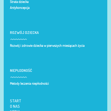
Strata dziecka
Antykoncepcja
ROZWÓJ DZIECKA
Rozwój i zdrowie dziecka w pierwszych miesiącach życia
NIEPŁODNOŚĆ
Metody leczenia niepłodności
START
O NAS