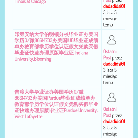
Post
przez
Illinois at Chicago
dadadidsi01
3 lata 5
miesiąc
temu
印第安纳大学伯明顿分校毕业证办美国
学历Q/微86614733办美国IUB毕业证成绩
单办教育部学历学位认证假文凭购买假
Ostatni
毕业证快速办理原版毕业证 Indiana
Post
przez
University,Blooming
dadadidsi01
3 lata 5
miesiąc
temu
普渡大学毕业证办美国学历Q/微
86614733办美国Purdue毕业证成绩单办
教育部学历学位认证假文凭购买假毕业
Ostatni
证快速办理原版毕业证Purdue University,
Post
przez
West Lafayette
dadadidsi01
3 lata 5
miesiąc