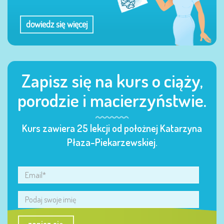
dowiedz się więcej
Zapisz się na kurs o ciąży,
porodzie i macierzyństwie.
Kurs zawiera 25 lekcji od położnej Katarzyna
Płaza-Piekarzewskiej.