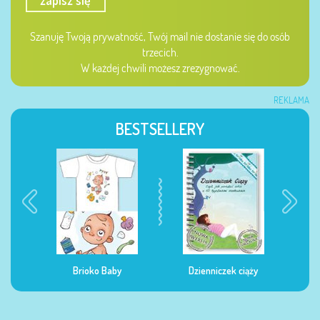
zapisz się
Szanuję Twoją prywatność, Twój mail nie dostanie się do osób
trzecich.
W każdej chwili możesz zrezygnować.
REKLAMA
BESTSELLERY
Brioko Baby
Dzienniczek ciąży
Dzienniczek żywien