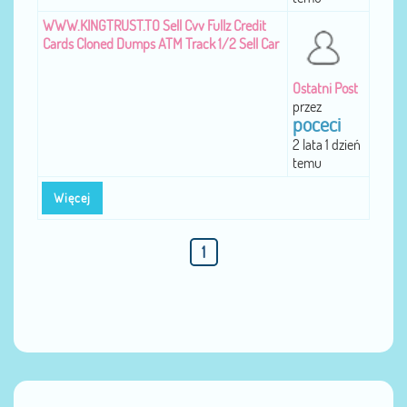
WWW.KINGTRUST.TO Sell Cvv Fullz Credit
Cards Cloned Dumps ATM Track 1/2 Sell Car
Ostatni Post
przez
poceci
2 lata 1 dzień
temu
Więcej
1