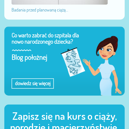
Badania przed planowaną ciążą...
Co warto zabrać do szpitala dla
nowo narodzonego dziecka?
Blog położnej
dowiedz się więcej
Zapisz się na kurs o ciąży,
porodzie i macierzyństwie.