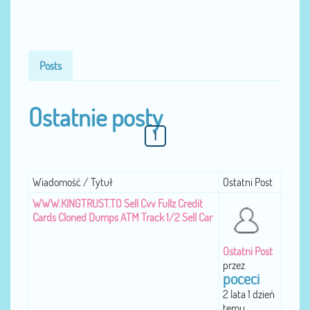
Posts
Ostatnie posty
1
Wiadomość / Tytuł
Ostatni Post
WWW.KINGTRUST.TO Sell Cvv Fullz Credit
Cards Cloned Dumps ATM Track 1/2 Sell Car
Ostatni Post
przez
poceci
2 lata 1 dzień
temu