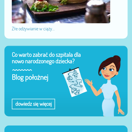
Złe odżywianie w ciąży...
Co warto zabrać do szpitala dla
nowo narodzonego dziecka?
Blog położnej
dowiedz się więcej