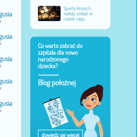
Sporty których
gusia
należy unikać w
czasie ciąży...
u
gusia
u
Co warto zabrać do
szpitala dla nowo
gusia
narodzonego
dziecka?
u
gusia
Blog położnej
u
gusia
u
dowiedz się więcej