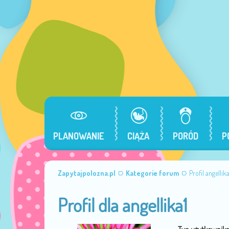
PLANOWANIE
CIĄŻA
PORÓD
P
Zapytajpolozna.pl
Kategorie forum
Profil angellika
Profil dla angellika1