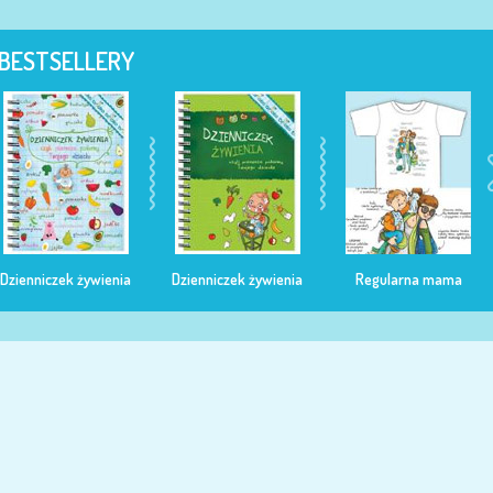
BESTSELLERY
Dzienniczek żywienia
Dzienniczek żywienia
Regularna mama