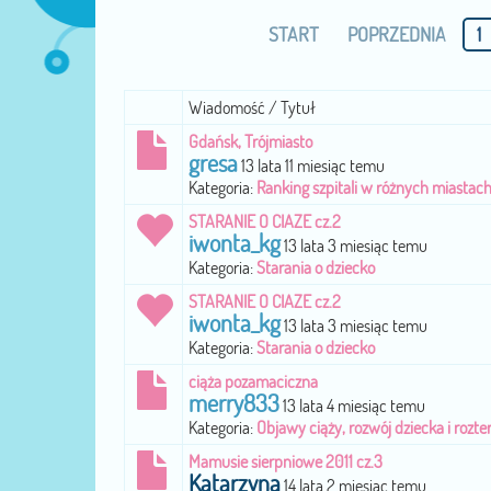
START
POPRZEDNIA
1
Wiadomość / Tytuł
Gdańsk, Trójmiasto
gresa
13 lata 11 miesiąc temu
Kategoria:
Ranking szpitali w różnych miastac
STARANIE O CIAZE cz.2
iwonta_kg
13 lata 3 miesiąc temu
Kategoria:
Starania o dziecko
STARANIE O CIAZE cz.2
iwonta_kg
13 lata 3 miesiąc temu
Kategoria:
Starania o dziecko
ciąża pozamaciczna
merry833
13 lata 4 miesiąc temu
Kategoria:
Objawy ciąży, rozwój dziecka i rozte
Mamusie sierpniowe 2011 cz.3
Katarzyna
14 lata 2 miesiąc temu