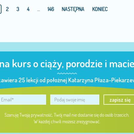
2
3
4
...
146
NASTĘPNA
KONIEC
 na kurs o ciąży, porodzie i maci
zawiera 25 lekcji od położnej Katarzyna Płaza-Piekarzew
zapisz się
Szanuję Twoją prywatność, Twój mail nie dostanie się do osób trzecich.
W każdej chwili możesz zrezygnować.