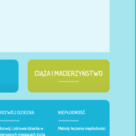
CIĄŻA I MACIERZYŃSTWO
ROZWÓJ DZIECKA
NIEPŁODNOŚĆ
Rozwój i zdrowie dziecka w
Metody leczenia niepłodności
pierwszych miesiącach życia