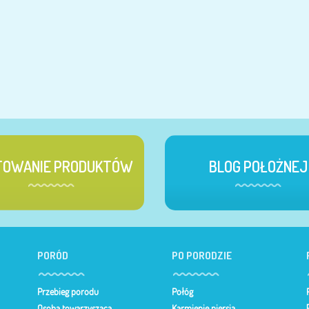
TOWANIE PRODUKTÓW
BLOG POŁOŻNEJ
PORÓD
PO PORODZIE
Przebieg porodu
Połóg
Osoba towarzysząca
Karmienie piersią