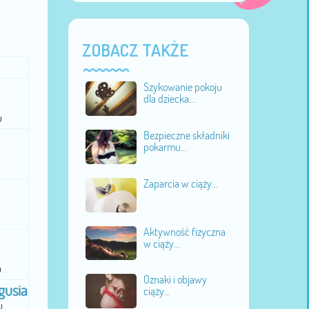
ZOBACZ TAKŻE
Szykowanie pokoju
dla dziecka...
u
Bezpieczne składniki
pokarmu...
Zaparcia w ciąży...
Aktywność fizyczna
w ciąży...
u
Oznaki i objawy
gusia
ciąży...
u