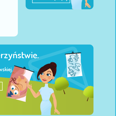
erzyństwie.
skiej.