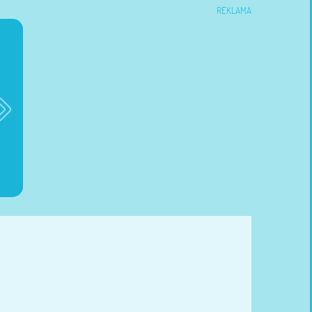
REKLAMA
Brioko Baby
Dzienniczek ciąży
Dzienniczek żywieni