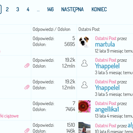
2
3
4
...
146
NASTĘPNA
KONIEC
Odpowiedzi / Odsłon
Ostatni Post
5
Odpowiedzi:
Ostatni Post
przez
martula
5695
Odsłon:
h
12 lata 9 miesiąc tem
19.2k
Odpowiedzi:
Ostatni Post
przez
Ynappelel
1.2mln
Odsłon:
3 lata 5 miesiąc temu
19.2k
Odpowiedzi:
Ostatni Post
przez
Ynappelel
1.2mln
Odsłon:
3 lata 5 miesiąc temu
7
Odpowiedzi:
Ostatni Post
przez
angellika1
7464
Odsłon:
rki ciążowe
13 lata 4 miesiąc tem
a!
1510
Odpowiedzi:
Ostatni Post
przez
146k
Odsłon:
10 lata 6 miesiąc tem