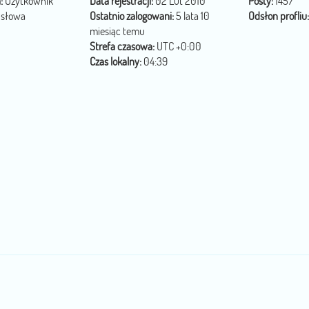
:
Użytkownik
Data rejestracji:
02 Lut 2010
Posty:
1457
 słowa
Ostatnio zalogowani:
5 lata 10
Odsłon profliu:
miesiąc temu
Strefa czasowa:
UTC +0:00
Czas lokalny:
04:39