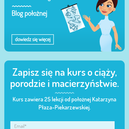
Blog położnej
dowiedz się więcej
Zapisz się na kurs o ciąży,
porodzie i macierzyństwie.
Kurs zawiera 25 lekcji od położnej Katarzyna
Płaza-Piekarzewskiej.