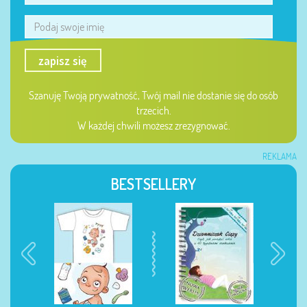
zapisz się
Szanuję Twoją prywatność, Twój mail nie dostanie się do osób
trzecich.
W każdej chwili możesz zrezygnować.
REKLAMA
BESTSELLERY