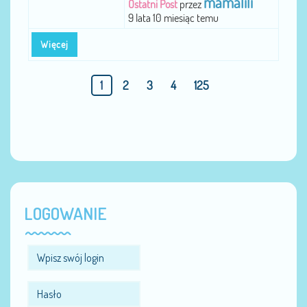
mamalili
Ostatni Post
przez
9 lata 10 miesiąc temu
Więcej
1
2
3
4
125
LOGOWANIE