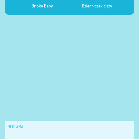
Dzienniczek ciąży
Dzienniczek żywienia
Dzi
REKLAMA