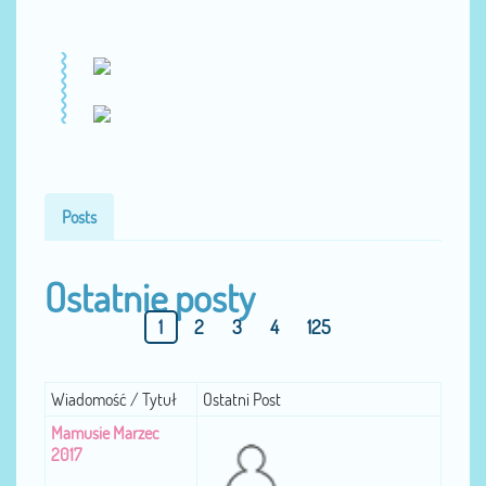
Posts
Ostatnie posty
1
2
3
4
125
Wiadomość / Tytuł
Ostatni Post
Mamusie Marzec
2017