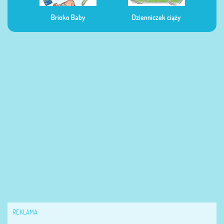
Dzienniczek ciąży
Dzienniczek żywienia
Dzi
REKLAMA