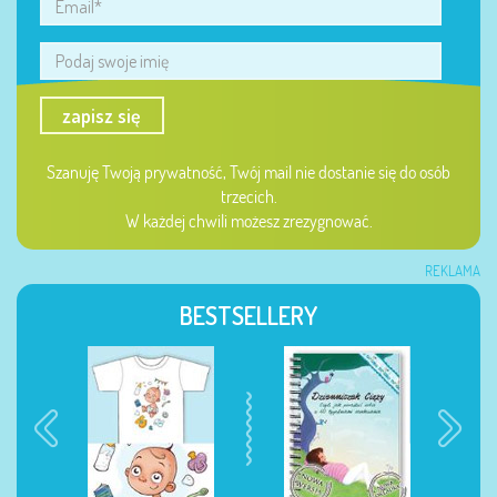
zapisz się
Szanuję Twoją prywatność, Twój mail nie dostanie się do osób
trzecich.
W każdej chwili możesz zrezygnować.
REKLAMA
BESTSELLERY