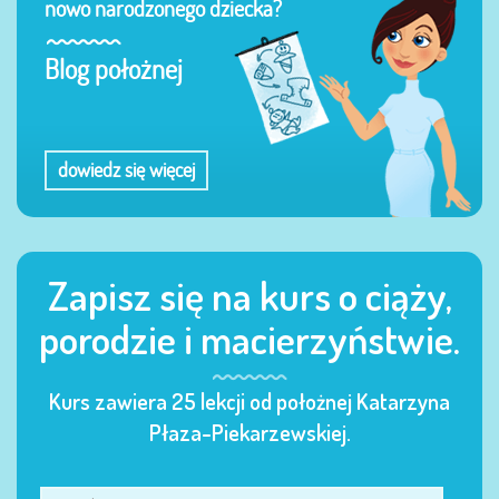
nowo narodzonego dziecka?
Blog położnej
dowiedz się więcej
Zapisz się na kurs o ciąży,
porodzie i macierzyństwie.
Kurs zawiera 25 lekcji od położnej Katarzyna
Płaza-Piekarzewskiej.