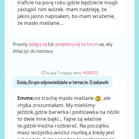
traficie na porę roku gdzie będziecie mogli
zastąpić nim wózek- mam nadzieję, że
jakos jasno napisałam, bo mam wrażenie,
że masło maślane...
Prosimy
zaloguj się
lub
zarejestruj się na forum
się, aby
dołączyć do rozmowy.
14 lata 7 miesiąc temu
#269722
Gosia_Krupa
przez
Emme
,no trochę masło maślane
,ale
chyba zrozumiałam. My mieliśmy
jeździk,gdzie barierka i podstawka na nóżki
to dwie inne bajki... Fajne są właśnie
te,gdzie można rozbierać. Na początku
masz wszystko,wozisz niuńkę,a kiedy jest