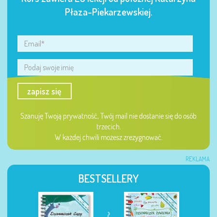
Płaza-Piekarzewskiej.
zapisz się
Szanuję Twoją prywatność, Twój mail nie dostanie się do osób
trzecich.
W każdej chwili możesz zrezygnować.
REKLAMA
BESTSELLERY