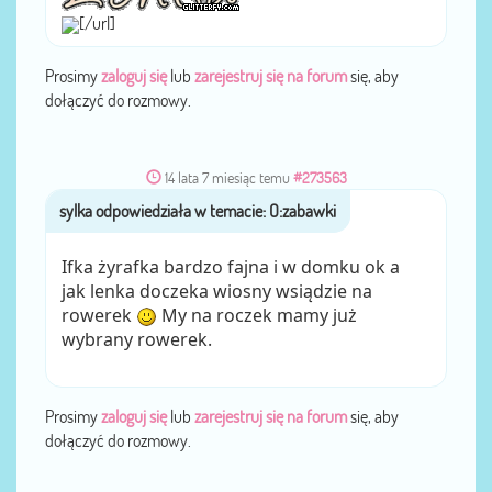
[/url]
Prosimy
zaloguj się
lub
zarejestruj się na forum
się, aby
dołączyć do rozmowy.
14 lata 7 miesiąc temu
#273563
sylka
przez
Ifka żyrafka bardzo fajna i w domku ok a
jak lenka doczeka wiosny wsiądzie na
rowerek
My na roczek mamy już
wybrany rowerek.
Prosimy
zaloguj się
lub
zarejestruj się na forum
się, aby
dołączyć do rozmowy.