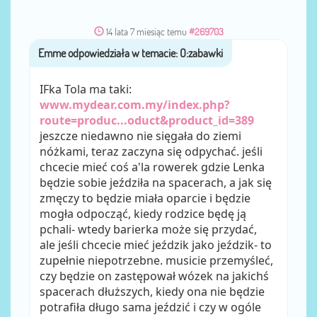
14 lata 7 miesiąc temu
#269703
Emme
przez
IFka Tola ma taki:
www.mydear.com.my/index.php?
route=produc...oduct&product_id=389
jeszcze niedawno nie sięgała do ziemi
nóżkami, teraz zaczyna się odpychać. jeśli
chcecie mieć coś a'la rowerek gdzie Lenka
będzie sobie jeździła na spacerach, a jak się
zmęczy to będzie miała oparcie i będzie
mogła odpocząć, kiedy rodzice będę ją
pchali- wtedy barierka może się przydać,
ale jeśli chcecie mieć jeździk jako jeździk- to
zupełnie niepotrzebne. musicie przemyśleć,
czy będzie on zastępował wózek na jakichś
spacerach dłuższych, kiedy ona nie będzie
potrafiła długo sama jeździć i czy w ogóle