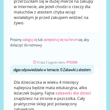
przerzuciłam się w dużej mierze na zakupy
w internecie, ale jeżeli chodzi o rzeczy dla
maluchów z atestem chyba wciąż
wolałabym je przed zakupem widzieć na
żywo.
Prosimy
zaloguj się
lub
zarejestruj się na forum
się, aby
dołączyć do rozmowy.
13 lata 3 tygodni temu
#703168
olgas
przez
Dla dzieciaczka w wieku 4 miesięcy
najlepsza będzie mata edukacyjna, albo
leżaczek bujany. Fajne
zabawki dla dzieci
znajdziesz na stronie e-pszczolka. Cały
praktycznie sklep jest poświęcony
zabawkom.