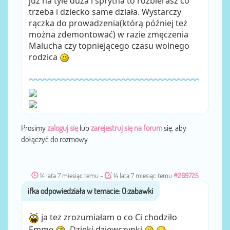
już na tyle duża i sprytna to rozbierasz co
trzeba i dziecko same działa. Wystarczy
rączka do prowadzenia(którą później też
można zdemontować) w razie zmęczenia
Malucha czy topniejącego czasu wolnego
rodzica
Prosimy
zaloguj się
lub
zarejestruj się na forum
się, aby
dołączyć do rozmowy.
14 lata 7 miesiąc temu
-
14 lata 7 miesiąc temu
#269725
ifka
przez
ja tez zrozumiałam o co Ci chodziło
Emme
.Dzięki dziewczynki
.