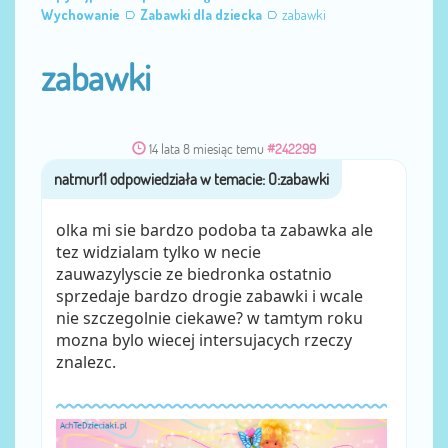
Wychowanie
Zabawki dla dziecka
zabawki
zabawki
14 lata 8 miesiąc temu
#242299
przez
natmur11
olka mi sie bardzo podoba ta zabawka ale
tez widzialam tylko w necie
zauwazylyscie ze biedronka ostatnio
sprzedaje bardzo drogie zabawki i wcale
nie szczegolnie ciekawe? w tamtym roku
mozna bylo wiecej intersujacych rzeczy
znalezc.