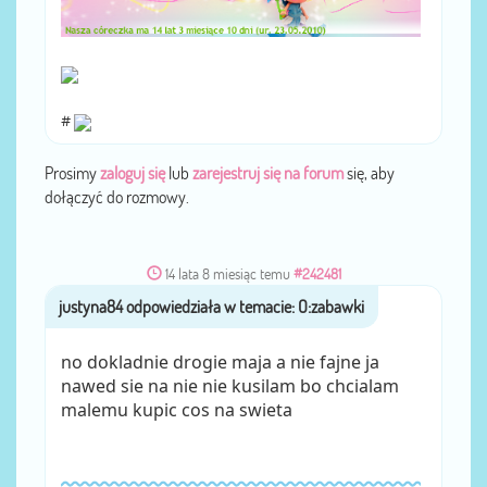
#
Prosimy
zaloguj się
lub
zarejestruj się na forum
się, aby
dołączyć do rozmowy.
14 lata 8 miesiąc temu
#242481
justyna84
przez
no dokladnie drogie maja a nie fajne ja
nawed sie na nie nie kusilam bo chcialam
malemu kupic cos na swieta