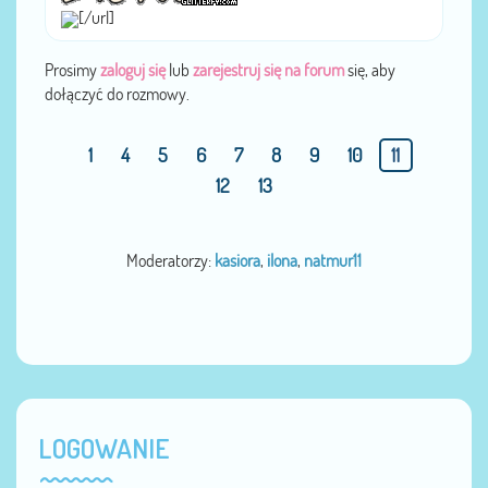
[/url]
Prosimy
zaloguj się
lub
zarejestruj się na forum
się, aby
dołączyć do rozmowy.
1
4
5
6
7
8
9
10
11
12
13
Moderatorzy:
kasiora
,
ilona
,
natmur11
LOGOWANIE