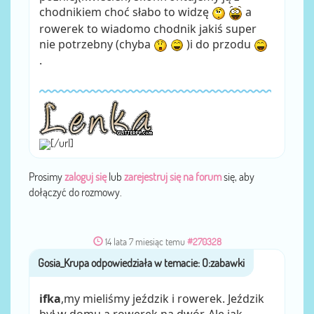
chodnikiem choć słabo to widzę
a
rowerek to wiadomo chodnik jakiś super
nie potrzebny (chyba
)i do przodu
.
[/url]
Prosimy
zaloguj się
lub
zarejestruj się na forum
się, aby
dołączyć do rozmowy.
14 lata 7 miesiąc temu
#270328
Gosia_Krupa
przez
ifka
,my mieliśmy jeździk i rowerek. Jeździk
był w domu,a rowerek na dwór. Ale jak