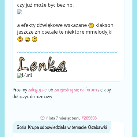
czy już może byc bez np.
a efekty dźwiękowe wskazane
klakson
jeszcze zniose,ale te niektóre mmelodyjki
[/url]
Prosimy
zaloguj się
lub
zarejestruj się na forum
się, aby
dołączyć do rozmowy.
14 lata 7 miesiąc temu
#269693
Gosia_Krupa
przez