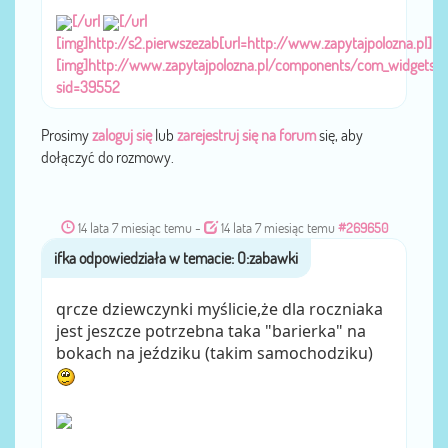
[/url
[/url
[img]http://s2.pierwszezab[url=http://www.zapytajpolozna.pl]
[img]http://www.zapytajpolozna.pl/components/com_widgets/
sid=39552
Prosimy
zaloguj się
lub
zarejestruj się na forum
się, aby
dołączyć do rozmowy.
14 lata 7 miesiąc temu
-
14 lata 7 miesiąc temu
#269650
ifka
przez
qrcze dziewczynki myślicie,że dla roczniaka
jest jeszcze potrzebna taka "barierka" na
bokach na jeździku (takim samochodziku)