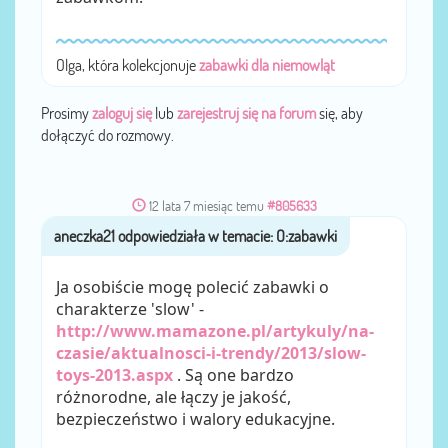
Olga, która kolekcjonuje
zabawki dla niemowląt
Prosimy
zaloguj się
lub
zarejestruj się na forum
się, aby
dołączyć do rozmowy.
12 lata 7 miesiąc temu
#805633
aneczka21
przez
Ja osobiście mogę polecić zabawki o
charakterze 'slow' -
http://www.mamazone.pl/artykuly/na-
czasie/aktualnosci-i-trendy/2013/slow-
toys-2013.aspx
. Są one bardzo
różnorodne, ale łączy je jakość,
bezpieczeństwo i walory edukacyjne.