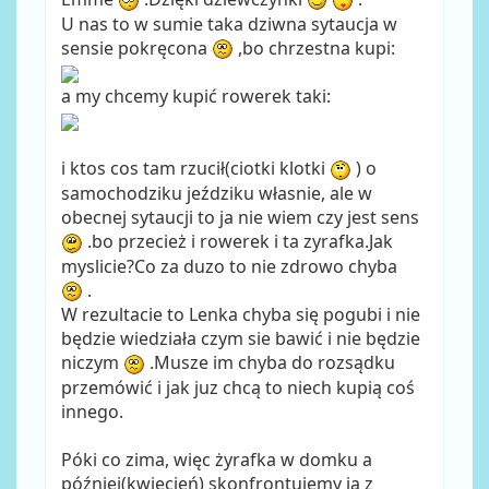
U nas to w sumie taka dziwna sytaucja w
sensie pokręcona
,bo chrzestna kupi:
a my chcemy kupić rowerek taki:
i ktos cos tam rzucił(ciotki klotki
) o
samochodziku jeździku własnie, ale w
obecnej sytaucji to ja nie wiem czy jest sens
.bo przecież i rowerek i ta zyrafka.Jak
myslicie?Co za duzo to nie zdrowo chyba
.
W rezultacie to Lenka chyba się pogubi i nie
będzie wiedziała czym sie bawić i nie będzie
niczym
.Musze im chyba do rozsądku
przemówić i jak juz chcą to niech kupią coś
innego.
Póki co zima, więc żyrafka w domku a
później(kwiecień) skonfrontujemy ją z