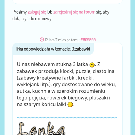
Prosimy
zaloguj się
lub
zarejestruj się na forum
się, aby
dołączyć do rozmowy.
12 lata 7 miesiąc temu
#809599
ifka
przez
U nas niebawem stukną 3 latka
. Z
zabawek przodują klocki, puzzle, ciastolina
(zabawy kreatywne farbki, kredki,
wyklejanki itp.), gry dostosowane do wieku,
autka, kuchnia w szerokim rozumieniu
tego pojęcia, rowerek biegowy, pluszaki i
na szarym końcu lalki
.