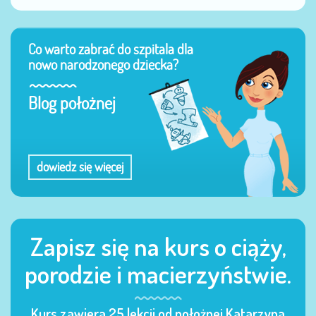
Co warto zabrać do szpitala dla
nowo narodzonego dziecka?
Blog położnej
dowiedz się więcej
Zapisz się na kurs o ciąży,
porodzie i macierzyństwie.
Kurs zawiera 25 lekcji od położnej Katarzyna