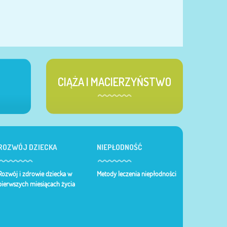
CIĄŻA I MACIERZYŃSTWO
ROZWÓJ DZIECKA
NIEPŁODNOŚĆ
Rozwój i zdrowie dziecka w
Metody leczenia niepłodności
pierwszych miesiącach życia