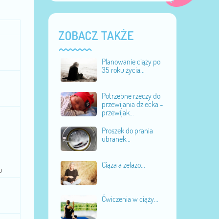
ZOBACZ TAKŻE
Planowanie ciąży po
35 roku życia...
Potrzebne rzeczy do
przewijania dziecka -
przewijak...
Proszek do prania
ubranek...
Ciąża a żelazo...
u
Ćwiczenia w ciąży...