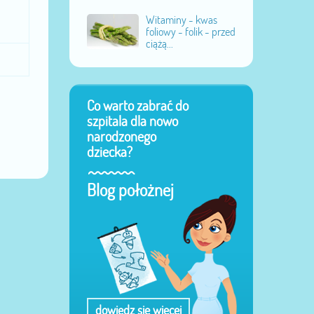
Witaminy - kwas
foliowy - folik - przed
ciążą...
Co warto zabrać do
szpitala dla nowo
narodzonego
dziecka?
Blog położnej
dowiedz się więcej