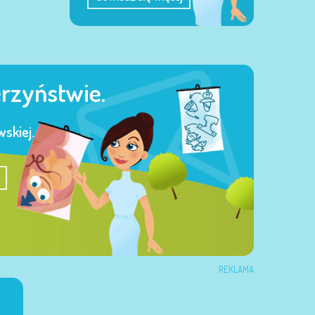
erzyństwie.
skiej.
REKLAMA