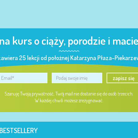
 na kurs o ciąży, porodzie i maci
zawiera 25 lekcji od położnej Katarzyna Płaza-Piekarzew
zapisz się
Szanuję Twoją prywatność, Twój mail nie dostanie się do osób trzecich.
W każdej chwili możesz zrezygnować.
BESTSELLERY