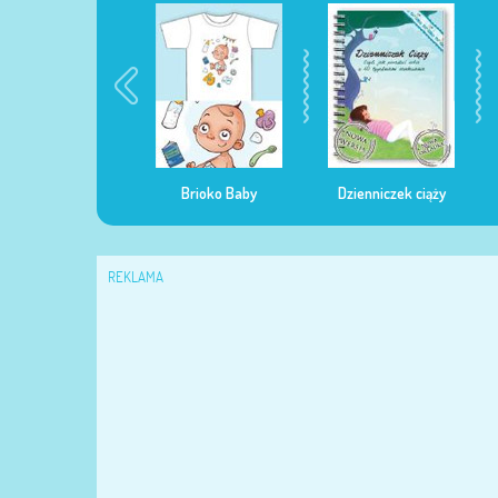
egularna mama
Brioko Baby
Dzienniczek ciąży
REKLAMA