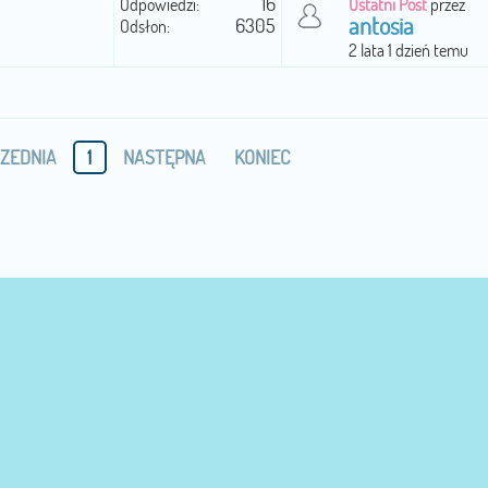
16
Odpowiedzi:
Ostatni Post
przez
antosia
6305
Odsłon:
2 lata 1 dzień temu
ZEDNIA
1
NASTĘPNA
KONIEC