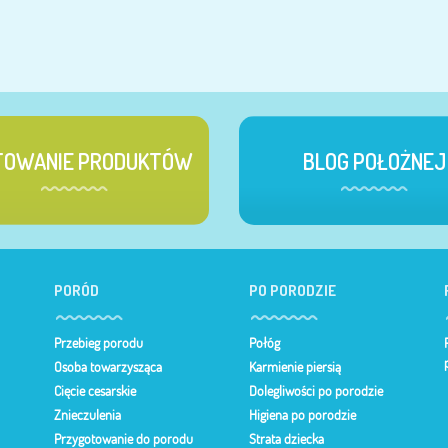
TOWANIE PRODUKTÓW
BLOG POŁOŻNEJ
PORÓD
PO PORODZIE
Przebieg porodu
Połóg
Osoba towarzysząca
Karmienie piersią
Cięcie cesarskie
Dolegliwości po porodzie
Znieczulenia
Higiena po porodzie
Przygotowanie do porodu
Strata dziecka