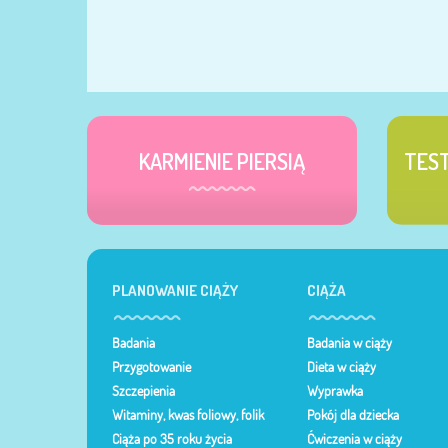
KARMIENIE PIERSIĄ
TES
PLANOWANIE CIĄŻY
CIĄŻA
Badania
Badania w ciąży
Przygotowanie
Dieta w ciąży
Szczepienia
Wyprawka
Witaminy, kwas foliowy, folik
Pokój dla dziecka
Ciąża po 35 roku życia
Ćwiczenia w ciąży