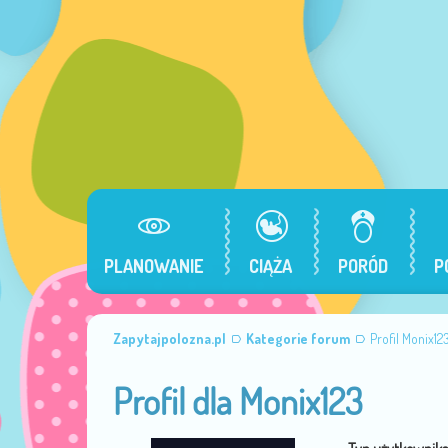
PLANOWANIE
CIĄŻA
PORÓD
P
Zapytajpolozna.pl
Kategorie forum
Profil Monix12
Profil dla Monix123