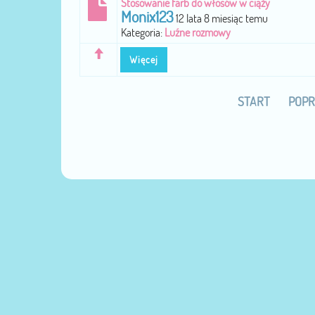
Stosowanie farb do włosów w ciąży
Monix123
12 lata 8 miesiąc temu
Kategoria:
Luźne rozmowy
Więcej
START
POPR