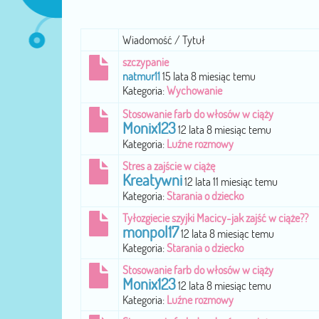
Wiadomość / Tytuł
szczypanie
natmur11
15 lata 8 miesiąc temu
Kategoria:
Wychowanie
Stosowanie farb do włosów w ciąży
Monix123
12 lata 8 miesiąc temu
Kategoria:
Luźne rozmowy
Stres a zajście w ciążę
Kreatywni
12 lata 11 miesiąc temu
Kategoria:
Starania o dziecko
Tyłozgiecie szyjki Macicy-jak zajść w ciąże??
monpol17
12 lata 8 miesiąc temu
Kategoria:
Starania o dziecko
Stosowanie farb do włosów w ciąży
Monix123
12 lata 8 miesiąc temu
Kategoria:
Luźne rozmowy