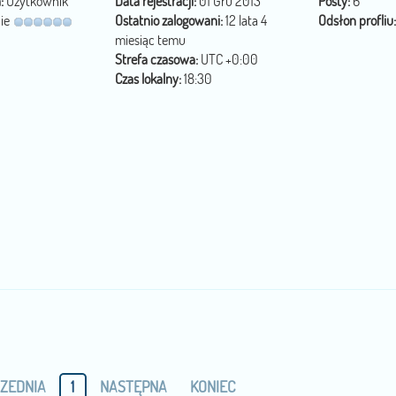
:
Użytkownik
Data rejestracji:
01 Gru 2013
Posty:
6
ie
Ostatnio zalogowani:
12 lata 4
Odsłon profliu:
miesiąc temu
Strefa czasowa:
UTC +0:00
Czas lokalny:
18:30
ZEDNIA
1
NASTĘPNA
KONIEC