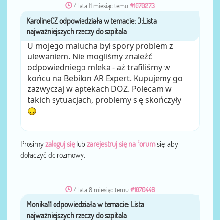
4 lata 11 miesiąc temu
#1070273
KarolineCZ
przez
U mojego malucha był spory problem z
ulewaniem. Nie mogliśmy znaleźć
odpowiedniego mleka - aż trafiliśmy w
końcu na Bebilon AR Expert. Kupujemy go
zazwyczaj w aptekach DOZ. Polecam w
takich sytuacjach, problemy się skończyły
Prosimy
zaloguj się
lub
zarejestruj się na forum
się, aby
dołączyć do rozmowy.
4 lata 8 miesiąc temu
#1070446
Monika11
przez