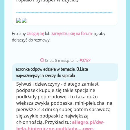
Prosimy
zaloguj się
lub
zarejestruj się na forum
się, aby
dołączyć do rozmowy.
15 lata 9 miesiąc temu
#37127
acronka
przez
Sylwuś i dziewczyny - dlatego zamiast
podpasek kupuje się takie specjalne
podkłady poporodowe - to taka dużo
większa zwykła podpaska, mini-pielucha, na
pierwsze 2-3 dni są super, potem sprawdzą
się zwykle podpaski z największą
chłonnością. Przykład tu:
allegro.pl/dw-
bela-higieniczne-podklady-...owe-