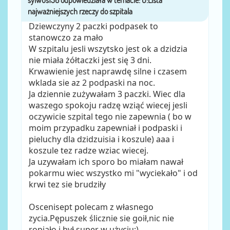
Dziewczyny 2 paczki podpasek to
stanowczo za mało
W szpitalu jesli wszytsko jest ok a dzidzia
nie miała żółtaczki jest się 3 dni.
Krwawienie jest naprawdę silne i czasem
wklada sie az 2 podpaski na noc.
Ja dziennie zużywałam 3 paczki. Wiec dla
waszego spokoju radzę wziąć wiecej jesli
oczywicie szpital tego nie zapewnia ( bo w
moim przypadku zapewniał i podpaski i
pieluchy dla dzidzuisia i koszule) aaa i
koszule tez radze wziac wiecej.
Ja uzywałam ich sporo bo miałam nawał
pokarmu wiec wszystko mi "wyciekało" i od
krwi tez sie brudziły
Oscenisept polecam z własnego
zycia.Pępuszek ślicznie sie goił,nic nie
ropiało i był super w użyciu:)