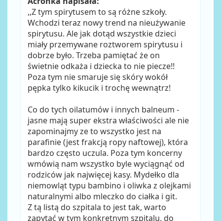
Acronka napisała:
,,Z tym spirytusem to są różne szkoły.
Wchodzi teraz nowy trend na nieużywanie
spirytusu. Ale jak dotąd wszystkie dzieci
miały przemywane roztworem spirytusu i
dobrze było. Trzeba pamiętać że on
świetnie odkaża i dziecka to nie piecze!!
Poza tym nie smaruje się skóry wokół
pępka tylko kikucik i trochę wewnątrz!
Co do tych oilatumów i innych balneum -
jasne mają super ekstra właściwości ale nie
zapominajmy ze to wszystko jest na
parafinie (jest frakcją ropy naftowej), która
bardzo często uczula. Poza tym koncerny
wmówią nam wszystko byle wyciągnąć od
rodziców jak najwięcej kasy. Mydełko dla
niemowląt typu bambino i oliwka z olejkami
naturalnymi albo mleczko do ciałka i git.
Z tą listą do szpitala to jest tak, warto
zapytać w tym konkretnym szpitalu, do