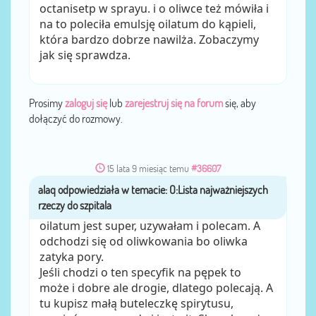
octanisetp w sprayu. i o oliwce też mówiła i
na to poleciła emulsję oilatum do kąpieli,
która bardzo dobrze nawilża. Zobaczymy
jak się sprawdza.
Prosimy
zaloguj się
lub
zarejestruj się na forum
się, aby
dołączyć do rozmowy.
15 lata 9 miesiąc temu
#36607
alaq
przez
oilatum jest super, uzywałam i polecam. A
odchodzi się od oliwkowania bo oliwka
zatyka pory.
Jeśli chodzi o ten specyfik na pępek to
może i dobre ale drogie, dlatego polecają. A
tu kupisz małą buteleczkę spirytusu,