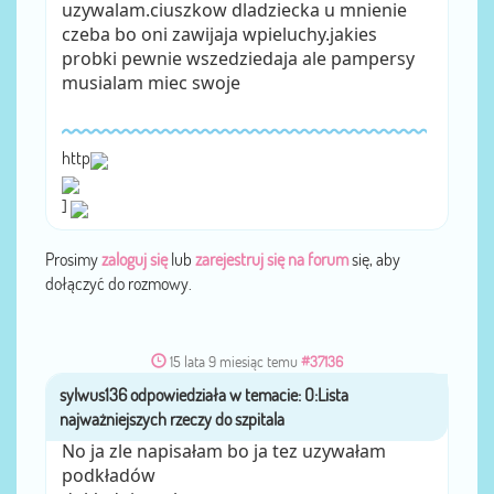
uzywalam.ciuszkow dladziecka u mnienie
czeba bo oni zawijaja wpieluchy.jakies
probki pewnie wszedziedaja ale pampersy
musialam miec swoje
http
]
Prosimy
zaloguj się
lub
zarejestruj się na forum
się, aby
dołączyć do rozmowy.
15 lata 9 miesiąc temu
#37136
sylwus136
przez
No ja zle napisałam bo ja tez uzywałam
podkładów