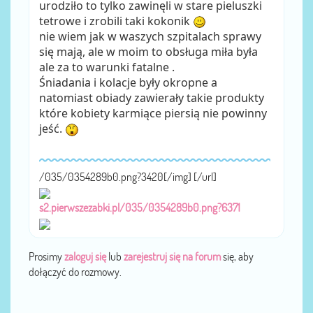
urodziło to tylko zawinęli w stare pieluszki
tetrowe i zrobili taki kokonik
nie wiem jak w waszych szpitalach sprawy
się mają, ale w moim to obsługa miła była
ale za to warunki fatalne .
Śniadania i kolacje były okropne a
natomiast obiady zawierały takie produkty
które kobiety karmiące piersią nie powinny
jeść.
/035/0354289b0.png?3420[/img] [/url]
s2.pierwszezabki.pl/035/0354289b0.png?6371
Prosimy
zaloguj się
lub
zarejestruj się na forum
się, aby
dołączyć do rozmowy.