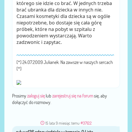
którego sie idzie co brać. W jednych trzeba
brać ubranka dla dziecka w innych nie.
Czasami kosmetyki dla dziecka są w ogóle
niepotrzebne, bo dostaje się cała górę
próbek, które na pobyt w szpitalu z
powodzeniem wystarczają. Warto
zadzwonic i zapytac.
[*] 24.07.2009 Julianek. Na zawsze w naszych sercach
[*]
Prosimy
zaloguj się
lub
zarejestruj się na forum
się, aby
dołączyć do rozmowy.
15 lata 9 miesiąc temu
#37122
sylwus136
przez