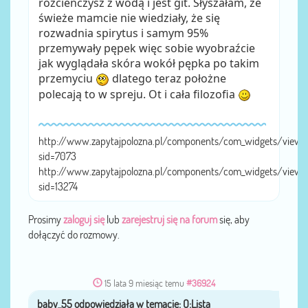
rozcieńczysz z wodą i jest git. Słyszałam, że
świeże mamcie nie wiedziały, że się
rozwadnia spirytus i samym 95%
przemywały pępek więc sobie wyobraźcie
jak wyglądała skóra wokół pępka po takim
przemyciu
dlatego teraz położne
polecają to w spreju. Ot i cała filozofia
http://www.zapytajpolozna.pl/components/com_widgets/view.
sid=7073
http://www.zapytajpolozna.pl/components/com_widgets/view.
sid=13274
Prosimy
zaloguj się
lub
zarejestruj się na forum
się, aby
dołączyć do rozmowy.
15 lata 9 miesiąc temu
#36924
baby_55
przez