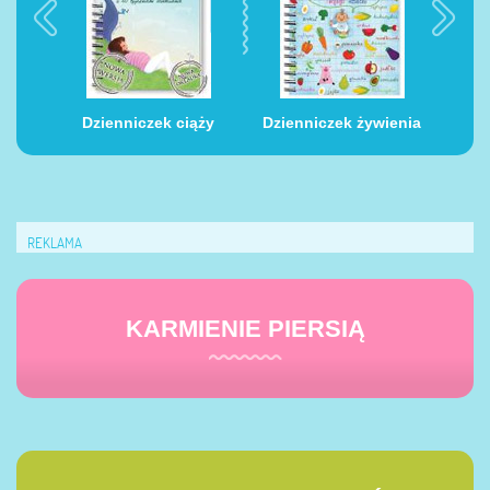
y
Dzienniczek ciąży
Dzienniczek żywienia
Dzie
REKLAMA
KARMIENIE PIERSIĄ