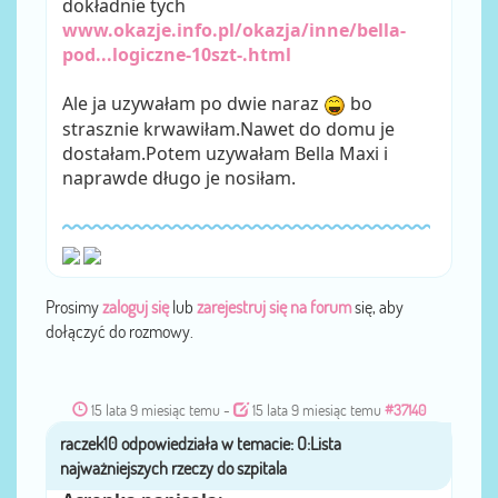
dokładnie tych
www.okazje.info.pl/okazja/inne/bella-
pod...logiczne-10szt-.html
Ale ja uzywałam po dwie naraz
bo
strasznie krwawiłam.Nawet do domu je
dostałam.Potem uzywałam Bella Maxi i
naprawde długo je nosiłam.
Prosimy
zaloguj się
lub
zarejestruj się na forum
się, aby
dołączyć do rozmowy.
15 lata 9 miesiąc temu
-
15 lata 9 miesiąc temu
#37140
raczek10
przez