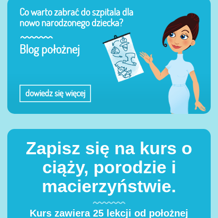
Co warto zabrać do szpitala dla
nowo narodzonego dziecka?
Blog położnej
dowiedz się więcej
Zapisz się na kurs o
ciąży, porodzie i
macierzyństwie.
Kurs zawiera 25 lekcji od położnej