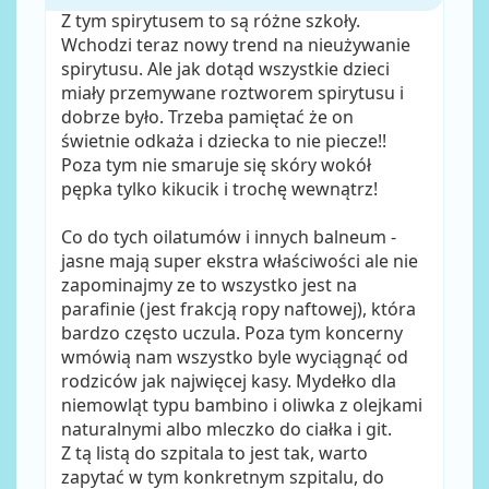
Z tym spirytusem to są różne szkoły.
Wchodzi teraz nowy trend na nieużywanie
spirytusu. Ale jak dotąd wszystkie dzieci
miały przemywane roztworem spirytusu i
dobrze było. Trzeba pamiętać że on
świetnie odkaża i dziecka to nie piecze!!
Poza tym nie smaruje się skóry wokół
pępka tylko kikucik i trochę wewnątrz!
Co do tych oilatumów i innych balneum -
jasne mają super ekstra właściwości ale nie
zapominajmy ze to wszystko jest na
parafinie (jest frakcją ropy naftowej), która
bardzo często uczula. Poza tym koncerny
wmówią nam wszystko byle wyciągnąć od
rodziców jak najwięcej kasy. Mydełko dla
niemowląt typu bambino i oliwka z olejkami
naturalnymi albo mleczko do ciałka i git.
Z tą listą do szpitala to jest tak, warto
zapytać w tym konkretnym szpitalu, do