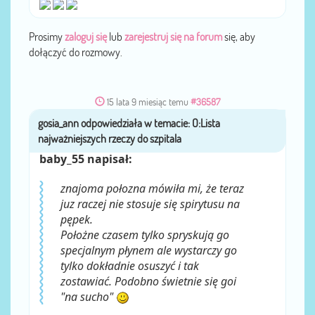
Prosimy
zaloguj się
lub
zarejestruj się na forum
się, aby
dołączyć do rozmowy.
15 lata 9 miesiąc temu
#36587
gosia_ann
przez
baby_55 napisał:
znajoma połozna mówiła mi, że teraz
juz raczej nie stosuje się spirytusu na
pępek.
Położne czasem tylko spryskują go
specjalnym płynem ale wystarczy go
tylko dokładnie osuszyć i tak
zostawiać. Podobno świetnie się goi
"na sucho"