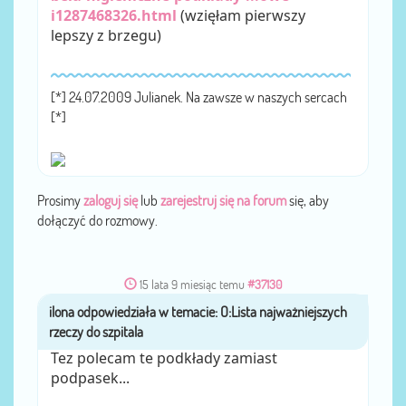
i1287468326.html
(wzięłam pierwszy
lepszy z brzegu)
[*] 24.07.2009 Julianek. Na zawsze w naszych sercach
[*]
Prosimy
zaloguj się
lub
zarejestruj się na forum
się, aby
dołączyć do rozmowy.
15 lata 9 miesiąc temu
#37130
przez
ilona
Tez polecam te podkłady zamiast
podpasek...