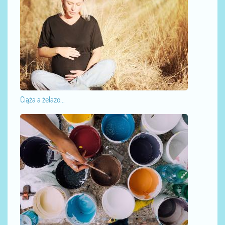
Ciąża a żelazo...