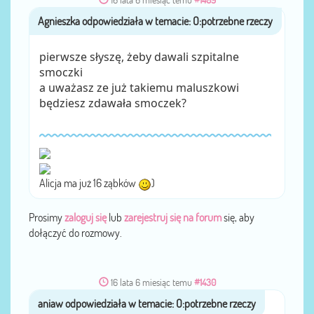
Agnieszka
przez
pierwsze słyszę, żeby dawali szpitalne
smoczki
a uważasz ze już takiemu maluszkowi
będziesz zdawała smoczek?
Alicja ma już 16 ząbków
)
Prosimy
zaloguj się
lub
zarejestruj się na forum
się, aby
dołączyć do rozmowy.
16 lata 6 miesiąc temu
#1430
aniaw
przez