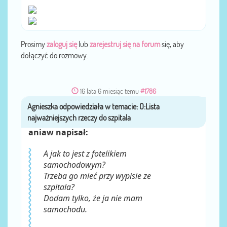
Prosimy
zaloguj się
lub
zarejestruj się na forum
się, aby
dołączyć do rozmowy.
16 lata 6 miesiąc temu
#1786
Agnieszka
przez
aniaw napisał:
A jak to jest z fotelikiem
samochodowym?
Trzeba go mieć przy wypisie ze
szpitala?
Dodam tylko, że ja nie mam
samochodu.