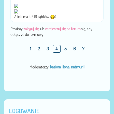
Alicja ma już 16 ząbków
)
Prosimy
zaloguj się
lub
zarejestruj się na forum
się, aby
dołączyć do rozmowy.
1
2
3
4
5
6
7
Moderatorzy:
kasiora
,
ilona
,
natmur11
LOGOWANIE