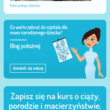
Kolor pokoju dziecka...
Co warto zabrać do szpitala dla
nowo narodzonego dziecka?
Blog położnej
dowiedz się więcej
Zapisz się na kurs o ciąży,
porodzie i macierzyństwie.