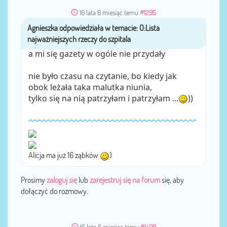
16 lata 6 miesiąc temu
#1295
Agnieszka
przez
a mi się gazety w ogóle nie przydały
nie było czasu na czytanie, bo kiedy jak
obok leżała taka malutka niunia,
tylko się na nią patrzyłam i patrzyłam ...
))
Alicja ma już 16 ząbków
)
Prosimy
zaloguj się
lub
zarejestruj się na forum
się, aby
dołączyć do rozmowy.
16 lata 6 miesiąc temu
#1409