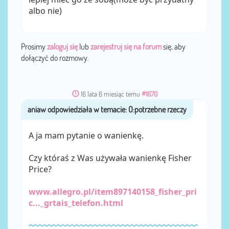
albo nie)
Prosimy
zaloguj się
lub
zarejestruj się na forum
się, aby
dołączyć do rozmowy.
16 lata 6 miesiąc temu
#1670
aniaw
przez
A ja mam pytanie o wanienkę.
Czy któraś z Was używała wanienkę Fisher
Price?
www.allegro.pl/item897140158_fisher_pri
c..._grtais_telefon.html