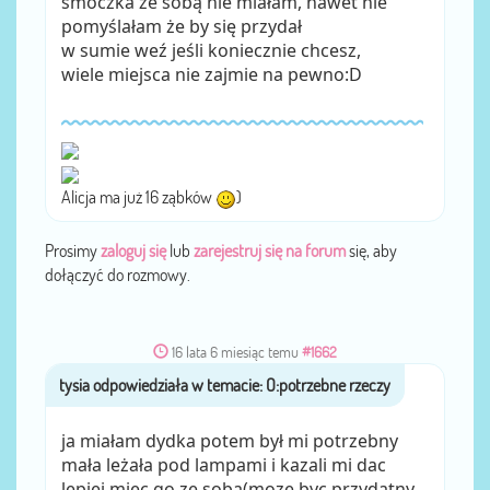
smoczka ze sobą nie miałam, nawet nie
pomyślałam że by się przydał
w sumie weź jeśli koniecznie chcesz,
wiele miejsca nie zajmie na pewno:D
Alicja ma już 16 ząbków
)
Prosimy
zaloguj się
lub
zarejestruj się na forum
się, aby
dołączyć do rozmowy.
16 lata 6 miesiąc temu
#1662
tysia
przez
ja miałam dydka potem był mi potrzebny
mała leżała pod lampami i kazali mi dac
lepiej miec go ze sobą(moze byc przydatny