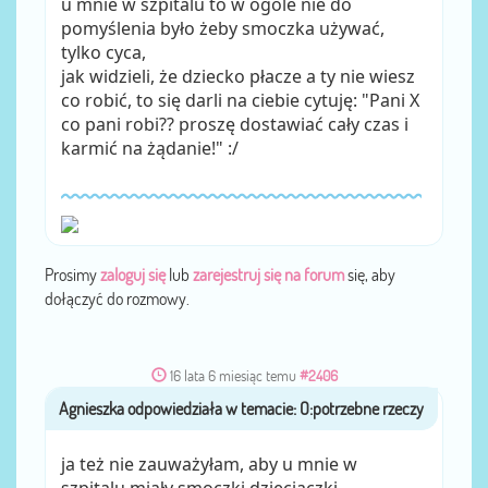
u mnie w szpitalu to w ogóle nie do
pomyślenia było żeby smoczka używać,
tylko cyca,
jak widzieli, że dziecko płacze a ty nie wiesz
co robić, to się darli na ciebie cytuję: "Pani X
co pani robi?? proszę dostawiać cały czas i
karmić na żądanie!" :/
Prosimy
zaloguj się
lub
zarejestruj się na forum
się, aby
dołączyć do rozmowy.
16 lata 6 miesiąc temu
#2406
Agnieszka
przez
ja też nie zauważyłam, aby u mnie w
szpitalu miały smoczki dzieciaczki