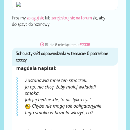
Prosimy
zaloguj się
lub
zarejestruj się na forum
się, aby
dołączyć do rozmowy.
16 lata 6 miesiąc temu
#2336
Scholastyka21
przez
magdala napisał:
Zastanawia mnie ten smoczek.
Ja np. nie chcę, żeby małej wkładali
smoka.
Jak jej będzie xle, to nic tylko cyc!
Chyba nie mogą tak obligatoryjnie
tego smoka w buziola włożyć, co?