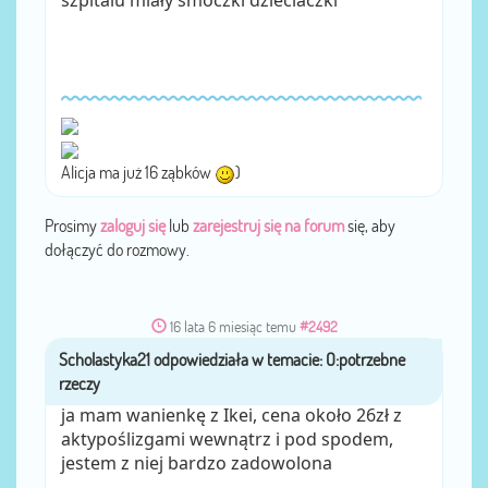
Alicja ma już 16 ząbków
)
Prosimy
zaloguj się
lub
zarejestruj się na forum
się, aby
dołączyć do rozmowy.
16 lata 6 miesiąc temu
#2492
Scholastyka21
przez
ja mam wanienkę z Ikei, cena około 26zł z
aktypoślizgami wewnątrz i pod spodem,
jestem z niej bardzo zadowolona