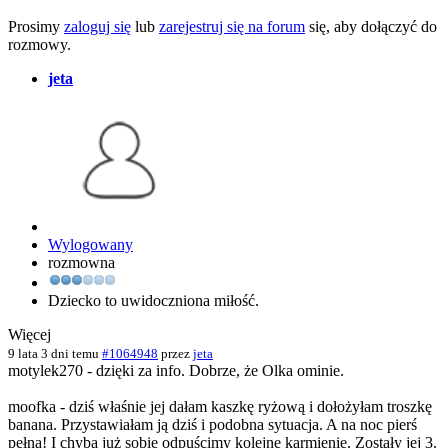
Prosimy
zaloguj się
lub
zarejestruj się na forum
się, aby dołączyć do
rozmowy.
jeta
Wylogowany
rozmowna
Dziecko to uwidoczniona miłość.
Więcej
9 lata 3 dni temu
#1064948
przez
jeta
motylek270 - dzięki za info. Dobrze, że Olka ominie.
moofka - dziś właśnie jej dałam kaszkę ryżową i dołożyłam troszkę
banana. Przystawiałam ją dziś i podobna sytuacja. A na noc pierś
pełna! I chyba już sobie odpuścimy kolejne karmienie. Zostały jej 3.