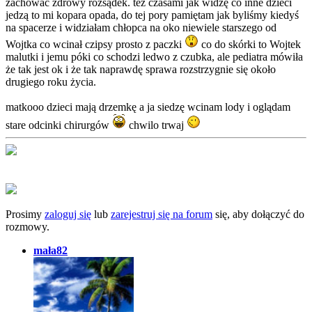
zachować zdrowy rozsądek. też czasami jak widzę co inne dzieci
jedzą to mi kopara opada, do tej pory pamiętam jak byliśmy kiedyś
na spacerze i widziałam chłopca na oko niewiele starszego od
Wojtka co wcinał czipsy prosto z paczki
co do skórki to Wojtek
malutki i jemu póki co schodzi ledwo z czubka, ale pediatra mówiła
że tak jest ok i że tak naprawdę sprawa rozstrzygnie się około
drugiego roku życia.
matkooo dzieci mają drzemkę a ja siedzę wcinam lody i oglądam
stare odcinki chirurgów
chwilo trwaj
Prosimy
zaloguj się
lub
zarejestruj się na forum
się, aby dołączyć do
rozmowy.
mała82