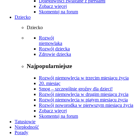
Dolegliwości związane z piersiami
Zobacz więcej
Skomentuj na forum
Dziecko
Dziecko
Rozwój
niemowlaka
Rozwój dziecka
Zdrowie dziecka
Najpopularniejsze
Rozwój niemowlęcia w trzecim miesiącu życia
20. miesiąc
Smog – szczególnie groźny dla dzieci!
Rozwój niemowlęcia w drugim miesiącu życia
Rozwój niemowlęcia w piątym miesiącu życia
Rozwój noworodka w pierwszym miesiącu życia
Zobacz więcej
Skomentuj na forum
Tatusiowie
Niepłodność
Porady