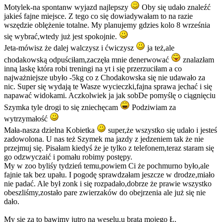
Motylek-na spontanw wyjazd najlepszy
Oby się udało znaleźć
jakieś fajne miejsce. Z tego co się dowiadywałam to na razie
wszędzie oblężenie totalne. My planujemy gdzies kolo 8 września
się wybrać,wtedy już jest spokojnie.
Jeta-mówisz że dalej walczysz i ćwiczysz
ja też,ale
chodakowską odpuściłam,zaczęła mnie denerwować
znalazłam
inną laskę która robi treningi na yt i się przerzuciłam a co
najważniejsze ubyło -5kg co z Chodakowska się nie udawało za
nic. Super się wydają te Wasze wycieczki,fajna sprawa jechać i się
napawać widokami. Aczkolwiek ja jak sobDe pomyślę o ciągnięciu
Szymka tyle drogi to się zniechęcam
Podziwiam za
wytrzymałość
Mała-nasza dzielna Kobietka
super,że wszystko się udało i jesteś
zadowolona. U nas też Szymek ma jazdy z jedzeniem tak że nie
przejmuj się. Pisałam kiedyś że je tylko z telefonem,teraz staram się
go odzwyczaić i pomału robimy postępy.
My w zoo byliśy tydzień temu,powiem Ci że pochmurno było,ale
fajnie tak bez upału. I pogodę sprawdzałam jeszcze w drodze,miało
nie padać. Ale był zonk i się rozpadało,dobrze że prawie wszystko
obeszliśmy,zostało pare zwierzaków do obejrzenia ale już się nie
dało.
My się za to bawimy jutro na weselu,u brata mojego Ł.