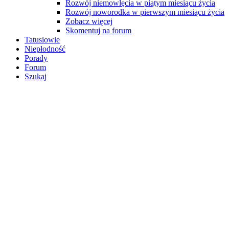
Rozwój niemowlęcia w piątym miesiącu życia
Rozwój noworodka w pierwszym miesiącu życia
Zobacz więcej
Skomentuj na forum
Tatusiowie
Niepłodność
Porady
Forum
Szukaj