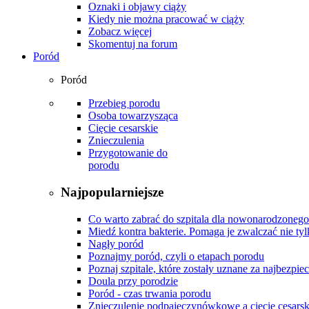
Oznaki i objawy ciąży
Kiedy nie można pracować w ciąży
Zobacz więcej
Skomentuj na forum
Poród
Poród
Przebieg porodu
Osoba towarzysząca
Cięcie cesarskie
Znieczulenia
Przygotowanie do
porodu
Najpopularniejsze
Co warto zabrać do szpitala dla nowonarodzonego
Miedź kontra bakterie. Pomaga je zwalczać nie tyl
Nagły poród
Poznajmy poród, czyli o etapach porodu
Poznaj szpitale, które zostały uznane za najbezpiec
Doula przy porodzie
Poród - czas trwania porodu
Znieczulenie podpajęczynówkowe a cięcie cesarsk