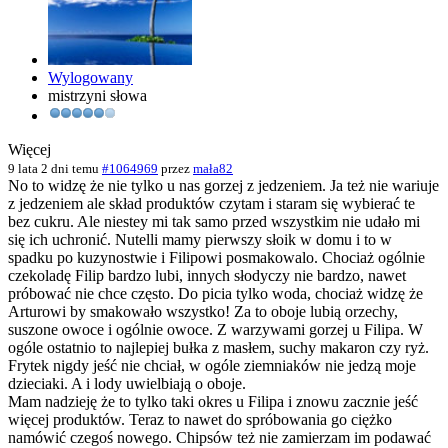
Wylogowany
mistrzyni słowa
Więcej
9 lata 2 dni temu
#1064969
przez
mała82
No to widzę że nie tylko u nas gorzej z jedzeniem. Ja też nie wariuje
z jedzeniem ale skład produktów czytam i staram się wybierać te
bez cukru. Ale niestey mi tak samo przed wszystkim nie udało mi
się ich uchronić. Nutelli mamy pierwszy słoik w domu i to w
spadku po kuzynostwie i Filipowi posmakowalo. Chociaż ogólnie
czekoladę Filip bardzo lubi, innych słodyczy nie bardzo, nawet
próbować nie chce często. Do picia tylko woda, chociaż widzę że
Arturowi by smakowało wszystko! Za to oboje lubią orzechy,
suszone owoce i ogólnie owoce. Z warzywami gorzej u Filipa. W
ogóle ostatnio to najlepiej bułka z masłem, suchy makaron czy ryż.
Frytek nigdy jeść nie chciał, w ogóle ziemniaków nie jedzą moje
dzieciaki. A i lody uwielbiają o oboje.
Mam nadzieję że to tylko taki okres u Filipa i znowu zacznie jeść
więcej produktów. Teraz to nawet do spróbowania go ciężko
namówić czegoś nowego. Chipsów też nie zamierzam im podawać