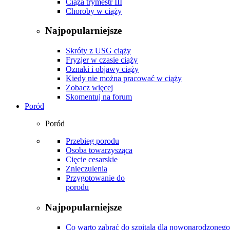
Ciąża trymestr III
Choroby w ciąży
Najpopularniejsze
Skróty z USG ciąży
Fryzjer w czasie ciąży
Oznaki i objawy ciąży
Kiedy nie można pracować w ciąży
Zobacz więcej
Skomentuj na forum
Poród
Poród
Przebieg porodu
Osoba towarzysząca
Cięcie cesarskie
Znieczulenia
Przygotowanie do
porodu
Najpopularniejsze
Co warto zabrać do szpitala dla nowonarodzonego