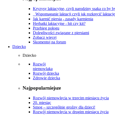
Kryzysy laktacyjne, czyli narodziny ssaka co by by
Wspomaganie laktacji czyli jak rozkręcić laktacj
Jak karmić piersią - zasady karmienia
Herbatki laktacyjne - hit czy kit?
Przebieg połogu
Dolegliwości związane z piersiami
Zobacz więcej
Skomentuj na forum
Dziecko
Dziecko
Rozwój
niemowlaka
Rozwój dziecka
Zdrowie dziecka
Najpopularniejsze
Rozwój niemowlęcia w trzecim miesiącu życia
20. miesiąc
Smog – szczególnie groźny dla dzieci!
Rozwój niemowlęcia w drugim miesiącu życia