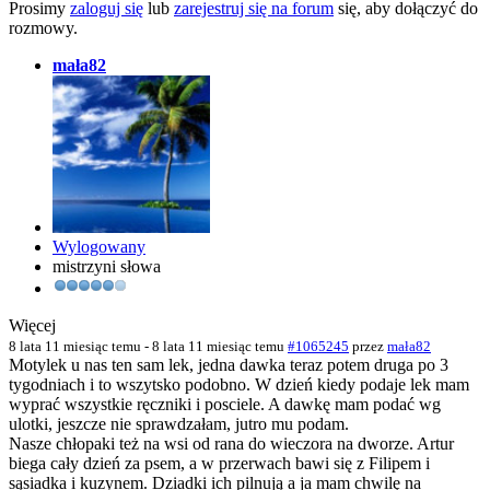
Prosimy
zaloguj się
lub
zarejestruj się na forum
się, aby dołączyć do
rozmowy.
mała82
Wylogowany
mistrzyni słowa
Więcej
8 lata 11 miesiąc temu
-
8 lata 11 miesiąc temu
#1065245
przez
mała82
Motylek u nas ten sam lek, jedna dawka teraz potem druga po 3
tygodniach i to wszytsko podobno. W dzień kiedy podaje lek mam
wyprać wszystkie ręczniki i posciele. A dawkę mam podać wg
ulotki, jeszcze nie sprawdzałam, jutro mu podam.
Nasze chłopaki też na wsi od rana do wieczora na dworze. Artur
biega cały dzień za psem, a w przerwach bawi się z Filipem i
sąsiadka i kuzynem. Dziadki ich pilnują a ja mam chwilę na