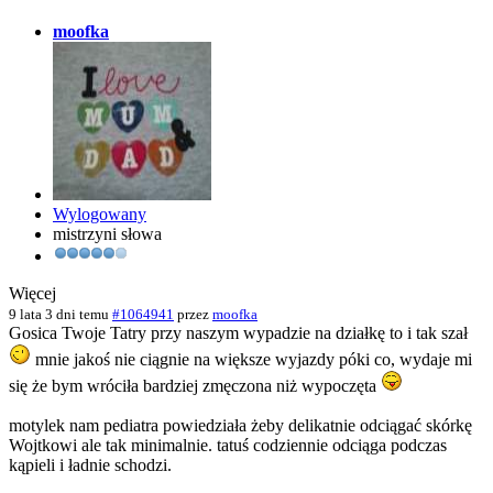
moofka
Wylogowany
mistrzyni słowa
Więcej
9 lata 3 dni temu
#1064941
przez
moofka
Gosica Twoje Tatry przy naszym wypadzie na działkę to i tak szał
mnie jakoś nie ciągnie na większe wyjazdy póki co, wydaje mi
się że bym wróciła bardziej zmęczona niż wypoczęta
motylek nam pediatra powiedziała żeby delikatnie odciągać skórkę
Wojtkowi ale tak minimalnie. tatuś codziennie odciąga podczas
kąpieli i ładnie schodzi.