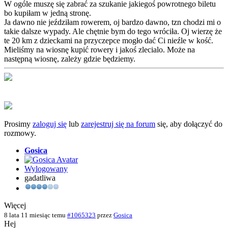
W ogóle muszę się zabrać za szukanie jakiegoś powrotnego biletu
bo kupiłam w jedną stronę.
Ja dawno nie jeździłam rowerem, oj bardzo dawno, tzn chodzi mi o
takie dalsze wypady. Ale chętnie bym do tego wróciła. Oj wierzę że
te 20 km z dzieckami na przyczepce mogło dać Ci nieźle w kość.
Mieliśmy na wiosnę kupić rowery i jakoś zlecialo. Może na
następną wiosnę, zależy gdzie będziemy.
Prosimy
zaloguj się
lub
zarejestruj się na forum
się, aby dołączyć do
rozmowy.
Gosica
Wylogowany
gadatliwa
Więcej
8 lata 11 miesiąc temu
#1065323
przez
Gosica
Hej