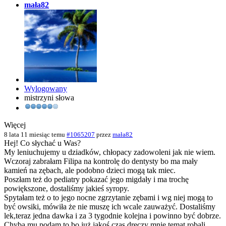
mała82
Wylogowany
mistrzyni słowa
Więcej
8 lata 11 miesiąc temu
#1065207
przez
mała82
Hej! Co słychać u Was?
My leniuchujemy u dziadków, chłopacy zadowoleni jak nie wiem.
Wczoraj zabrałam Filipa na kontrolę do dentysty bo ma mały
kamień na zębach, ale podobno dzieci mogą tak miec.
Poszłam też do pediatry pokazać jego migdały i ma trochę
powiększone, dostaliśmy jakieś syropy.
Spytałam też o to jego nocne zgrzytanie zębami i wg niej mogą to
być owsiki, mówiła że nie muszę ich wcale zauważyć. Dostaliśmy
lek,teraz jedna dawka i za 3 tygodnie kolejna i powinno być dobrze.
Chyba mu podam to bo już jakoś czas dręczy mnie temat robali.