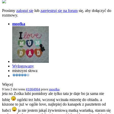
Prosimy
zaloguj się
lub
zarejestruj się na forum
się, aby dołączyć do
rozmowy.
moofka
Wylogowany
mistrzyni słowa
Więcej
9 lata 2 dni temu
#1064964
przez
moofka
jeta no Zośka lubi pomidory ale tylko tata je daje bo ja sama nie
lubię
ogórki tez lubi, wczoraj wcinała mizerię do obiadu. a
kiszone to już w ogóle love, najlepiej do kanapek z pasztetem od
babci
ja nie jestem jakąś żywieniową matką wariatką, staram się