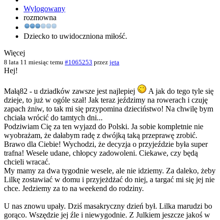
Wylogowany
rozmowna
Dziecko to uwidoczniona miłość.
Więcej
8 lata 11 miesiąc temu
#1065253
przez
jeta
Hej!
Małą82 - u dziadków zawsze jest najlepiej
A jak do tego tyle się
dzieje, to już w ogóle szał! Jak teraz jeździmy na rowerach i czuję
zapach żniw, to tak mi się przypomina dzieciństwo! Na chwilę bym
chciała wrócić do tamtych dni...
Podziwiam Cię za ten wyjazd do Polski. Ja sobie kompletnie nie
wyobrażam, że dałabym radę z dwójką taką przeprawę zrobić.
Brawo dla Ciebie! Wychodzi, że decyzja o przyjeździe była super
trafna! Wesele udane, chłopcy zadowoleni. Ciekawe, czy będą
chcieli wracać.
My mamy za dwa tygodnie wesele, ale nie idziemy. Za daleko, żeby
Lilkę zostawiać w domu i przyjeżdżać do niej, a targać mi się jej nie
chce. Jedziemy za to na weekend do rodziny.
U nas znowu upały. Dziś masakryczny dzień był. Lilka marudzi bo
gorąco. Wszędzie jej źle i niewygodnie. Z Julkiem jeszcze jakoś w