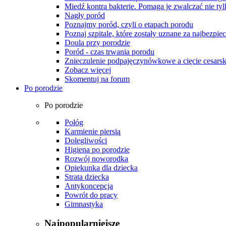
Miedź kontra bakterie. Pomaga je zwalczać nie tyl
Nagły poród
Poznajmy poród, czyli o etapach porodu
Poznaj szpitale, które zostały uznane za najbezpiec
Doula przy porodzie
Poród - czas trwania porodu
Znieczulenie podpajęczynówkowe a cięcie cesarsk
Zobacz więcej
Skomentuj na forum
Po porodzie
Po porodzie
Połóg
Karmienie piersią
Dolegliwości
Higiena po porodzie
Rozwój noworodka
Opiekunka dla dziecka
Strata dziecka
Antykoncepcja
Powrót do pracy
Gimnastyka
Najpopularniejsze