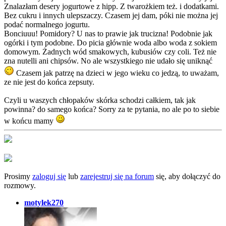
Znalazłam desery jogurtowe z hipp. Z twarożkiem też. i dodatkami.
Bez cukru i innych ulepszaczy. Czasem jej dam, póki nie można jej
podać normalnego jogurtu.
Bonciuuu! Pomidory? U nas to prawie jak trucizna! Podobnie jak
ogórki i tym podobne. Do picia głównie woda albo woda z sokiem
domowym. Żadnych wód smakowych, kubusiów czy coli. Też nie
zna nutelli ani chipsów. No ale wszystkiego nie udało się uniknąć
Czasem jak patrzę na dzieci w jego wieku co jedzą, to uważam,
ze nie jest do końca zepsuty.
Czyli u waszych chłopaków skórka schodzi całkiem, tak jak
powinna? do samego końca? Sorry za te pytania, no ale po to siebie
w końcu mamy
Prosimy
zaloguj się
lub
zarejestruj się na forum
się, aby dołączyć do
rozmowy.
motylek270