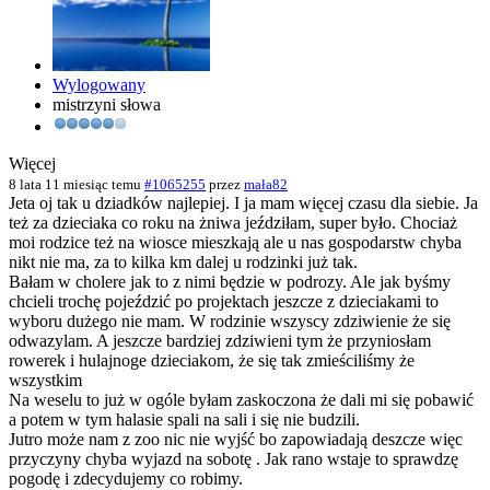
Wylogowany
mistrzyni słowa
Więcej
8 lata 11 miesiąc temu
#1065255
przez
mała82
Jeta oj tak u dziadków najlepiej. I ja mam więcej czasu dla siebie. Ja
też za dzieciaka co roku na żniwa jeździłam, super było. Chociaż
moi rodzice też na wiosce mieszkają ale u nas gospodarstw chyba
nikt nie ma, za to kilka km dalej u rodzinki już tak.
Bałam w cholere jak to z nimi będzie w podrozy. Ale jak byśmy
chcieli trochę pojeździć po projektach jeszcze z dzieciakami to
wyboru dużego nie mam. W rodzinie wszyscy zdziwienie że się
odwazylam. A jeszcze bardziej zdziwieni tym że przyniosłam
rowerek i hulajnoge dzieciakom, że się tak zmieściliśmy że
wszystkim
Na weselu to już w ogóle byłam zaskoczona że dali mi się pobawić
a potem w tym halasie spali na sali i się nie budzili.
Jutro może nam z zoo nic nie wyjść bo zapowiadają deszcze więc
przyczyny chyba wyjazd na sobotę . Jak rano wstaje to sprawdzę
pogodę i zdecydujemy co robimy.