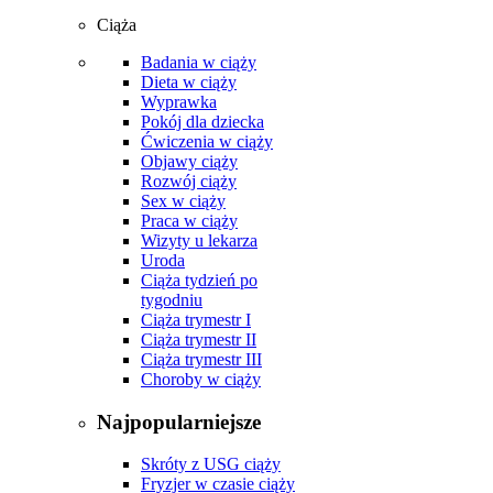
Ciąża
Badania w ciąży
Dieta w ciąży
Wyprawka
Pokój dla dziecka
Ćwiczenia w ciąży
Objawy ciąży
Rozwój ciąży
Sex w ciąży
Praca w ciąży
Wizyty u lekarza
Uroda
Ciąża tydzień po
tygodniu
Ciąża trymestr I
Ciąża trymestr II
Ciąża trymestr III
Choroby w ciąży
Najpopularniejsze
Skróty z USG ciąży
Fryzjer w czasie ciąży