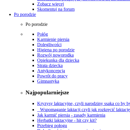
Zobacz więcej
Skomentuj na forum
Po porodzie
Po porodzie
Połóg
Karmienie piersią
Dolegliwości
Higiena po porodzie
Rozwój noworodka
Opiekunka dla dziecka
Strata dziecka
Antykoncepcja
Powrót do pracy
Gimnastyka
Najpopularniejsze
Kryzysy laktacyjne, czyli narodziny ssaka co by by
Wspomaganie laktacji czyli jak rozkręcić laktacj
Jak karmić piersią - zasady karmienia
Herbatki laktacyjne - hit czy kit?
Przebieg połogu