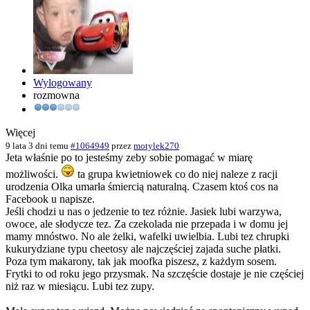
Wylogowany
rozmowna
Więcej
9 lata 3 dni temu
#1064949
przez
motylek270
Jeta właśnie po to jesteśmy zeby sobie pomagać w miarę
możliwości.
ta grupa kwietniowek co do niej naleze z racji
urodzenia Olka umarła śmiercią naturalną. Czasem ktoś cos na
Facebook u napisze.
Jeśli chodzi u nas o jedzenie to tez różnie. Jasiek lubi warzywa,
owoce, ale słodycze tez. Za czekolada nie przepada i w domu jej
mamy mnóstwo. No ale żelki, wafelki uwielbia. Lubi tez chrupki
kukurydziane typu cheetosy ale najczęściej zajada suche płatki.
Poza tym makarony, tak jak moofka piszesz, z każdym sosem.
Frytki to od roku jego przysmak. Na szczęście dostaje je nie częściej
niż raz w miesiącu. Lubi tez zupy.