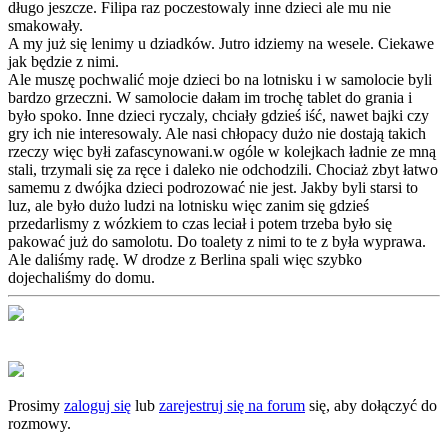
długo jeszcze. Filipa raz poczestowaly inne dzieci ale mu nie
smakowały.
A my już się lenimy u dziadków. Jutro idziemy na wesele. Ciekawe
jak będzie z nimi.
Ale muszę pochwalić moje dzieci bo na lotnisku i w samolocie byli
bardzo grzeczni. W samolocie dałam im trochę tablet do grania i
było spoko. Inne dzieci ryczaly, chciały gdzieś iść, nawet bajki czy
gry ich nie interesowaly. Ale nasi chłopacy dużo nie dostają takich
rzeczy więc byłi zafascynowani.w ogóle w kolejkach ładnie ze mną
stali, trzymali się za ręce i daleko nie odchodzili. Chociaż zbyt łatwo
samemu z dwójka dzieci podrozować nie jest. Jakby byli starsi to
luz, ale było dużo ludzi na lotnisku więc zanim się gdzieś
przedarlismy z wózkiem to czas leciał i potem trzeba było się
pakować już do samolotu. Do toalety z nimi to te z była wyprawa.
Ale daliśmy radę. W drodze z Berlina spali więc szybko
dojechaliśmy do domu.
Prosimy
zaloguj się
lub
zarejestruj się na forum
się, aby dołączyć do
rozmowy.