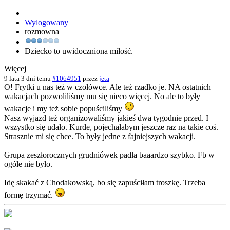
Wylogowany
rozmowna
Dziecko to uwidoczniona miłość.
Więcej
9 lata 3 dni temu
#1064951
przez
jeta
O! Frytki u nas też w czołówce. Ale też rzadko je. NA ostatnich
wakacjach pozwoliliśmy mu się nieco więcej. No ale to były
wakacje i my też sobie popuściliśmy
Nasz wyjazd też organizowaliśmy jakieś dwa tygodnie przed. I
wszystko się udało. Kurde, pojechałabym jeszcze raz na takie coś.
Strasznie mi się chce. To były jedne z fajniejszych wakacji.
Grupa zeszłorocznych grudniówek padła baaardzo szybko. Fb w
ogóle nie było.
Idę skakać z Chodakowską, bo się zapuściłam troszkę. Trzeba
formę trzymać.