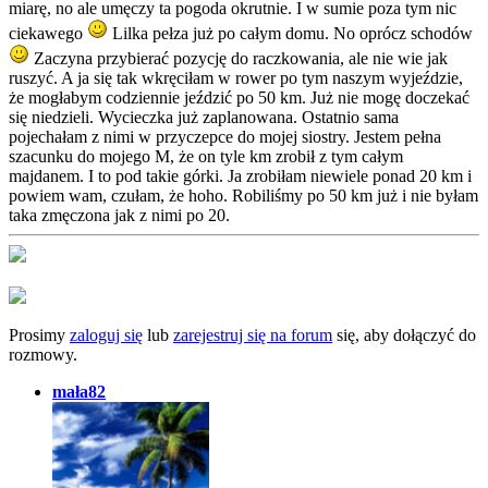
miarę, no ale umęczy ta pogoda okrutnie. I w sumie poza tym nic
ciekawego
Lilka pełza już po całym domu. No oprócz schodów
Zaczyna przybierać pozycję do raczkowania, ale nie wie jak
ruszyć. A ja się tak wkręciłam w rower po tym naszym wyjeździe,
że mogłabym codziennie jeździć po 50 km. Już nie mogę doczekać
się niedzieli. Wycieczka już zaplanowana. Ostatnio sama
pojechałam z nimi w przyczepce do mojej siostry. Jestem pełna
szacunku do mojego M, że on tyle km zrobił z tym całym
majdanem. I to pod takie górki. Ja zrobiłam niewiele ponad 20 km i
powiem wam, czułam, że hoho. Robiliśmy po 50 km już i nie byłam
taka zmęczona jak z nimi po 20.
Prosimy
zaloguj się
lub
zarejestruj się na forum
się, aby dołączyć do
rozmowy.
mała82