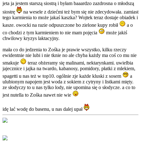
jeta ja jestem starszą siostrą i byłam baaardzo zazdrosna o młodszą
siostrę
na wesele z dziećmi też bym się nie zdecydowała. zamiast
tego karmienia to może jakaś kaszka? Wojtek teraz dostaje obiadek i
kasze. owocki na razie odpuszczone bo zielone kupy robił
a o
co chodzi z tym karmieniem to nie mam pojęcia
może jakiś
chwilowy kryzys laktacyjny.
mała co do jedzenia to Zośka je prawie wszystko, kilku rzeczy
ewidentnie nie lubi i nie tknie no ale chyba każdy ma coś co mu nie
smakuje
teraz obżeramy się malinami, nektarynkami. uwielbia
jajecznice i jajka na twardo, kabanosy, pomidory, płatki z mlekiem,
spagetti u nas też w top10. ogólnie zje każde kluski z sosem
a
ulubionym napojem jest woda z sokiem z cytryny i listkami mięty.
ze słodyczy to u nas tylko lody, nie upomina się o słodycze. a co to
jest nutella to Zośka nawet nie wie
idę lać wodę do basenu, u nas dalej upał