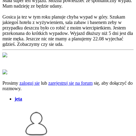
Mała super ten wyjazd. Można powiedzieć ze spontaniczny wypad.
Mam nadzieję ze będzie udany.
Gosica ja tez w tym roku planuje chyba wypad w góry. Szukam
jakiegoś hotelu z wyżywieniem, sala zabaw i basenem zeby w
przypadku deszczu było co robić z moim wiercipietkiem. Jestem
przekonana do krótkich wypadow. Wyjazd dłuższy niż 5 dni jest dla
mnie męka. Jeszcze nic nie mamy a planujemy 22.08 wyjechać
gdzieś. Zobaczymy czy sie uda.
Prosimy
zaloguj się
lub
zarejestruj się na forum
się, aby dołączyć do
rozmowy.
jeta