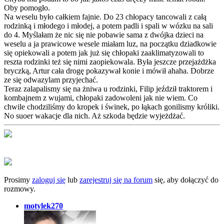
Oby pomogło.
Na weselu było całkiem fajnie. Do 23 chłopacy tancowali z całą
rodzinką i młodego i młodej, a potem padli i spali w wózku na sali
do 4. Myślałam że nic się nie pobawie sama z dwójka dzieci na
weselu a ja prawicowe wesele miałam luz, na początku dziadkowie
się opiekowali a potem jak już się chłopaki zaaklimatyzowali to
reszta rodzinki też się nimi zaopiekowala. Była jeszcze przejażdżka
bryczką, Artur cała drogę pokazywał konie i mówił ahaha. Dobrze
ze się odwazylam przyjechać.
Teraz zalapalismy się na żniwa u rodzinki, Filip jeździł traktorem i
kombajnem z wujami, chłopaki zadowoleni jak nie wiem. Co
chwile chodziliśmy do kropek i świnek, po łąkach gonilismy króliki.
No suoer wakacje dla nich. Aż szkoda będzie wyjeżdżać.
Prosimy
zaloguj się
lub
zarejestruj się na forum
się, aby dołączyć do
rozmowy.
motylek270