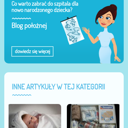
Co warto zabrać do szpitala dla
nowo narodzonego dziecka?
Blog położnej
dowiedz się więcej
INNE ARTYKUŁY W TEJ KATEGORII