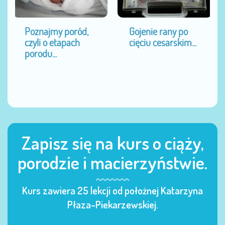
Poznajmy poród,
Gojenie rany po
czyli o etapach
cięciu cesarskim...
porodu...
Zapisz się na kurs o ciąży,
porodzie i macierzyństwie.
Kurs zawiera 25 lekcji od położnej Katarzyna
Płaza-Piekarzewskiej.