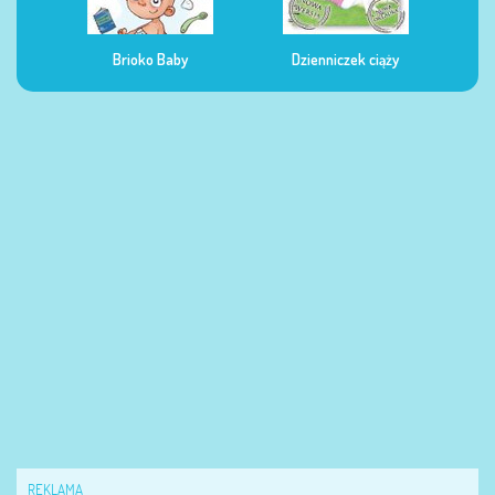
Dzienniczek ciąży
Dzienniczek żywienia
Dzi
REKLAMA