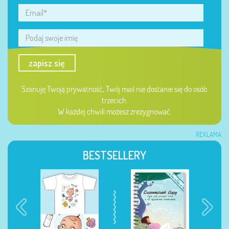
zapisz się
Szanuję Twoją prywatność, Twój mail nie dostanie się do osób
trzecich.
W każdej chwili możesz zrezygnować.
REKLAMA
BESTSELLERY