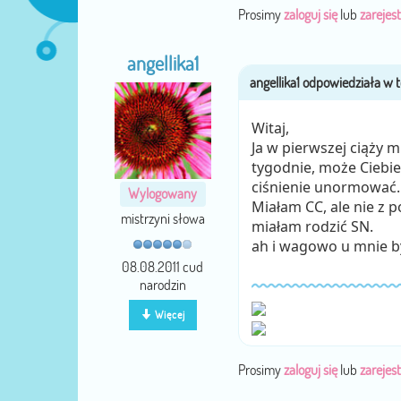
Prosimy
zaloguj się
lub
zarejest
angellika1
Witaj,
Ja w pierwszej ciąży m
tygodnie, może Ciebie
ciśnienie unormować..
Wylogowany
Miałam CC, ale nie z 
mistrzyni słowa
miałam rodzić SN.
ah i wagowo u mnie b
08.08.2011 cud
narodzin
Więcej
Prosimy
zaloguj się
lub
zarejest