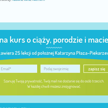
 na kurs o ciąży, porodzie i maci
zawiera 25 lekcji od położnej Katarzyna Płaza-Piekarzew
zapisz się
Szanuję Twoją prywatność, Twój mail nie dostanie się do osób trzecich.
W każdej chwili możesz zrezygnować.