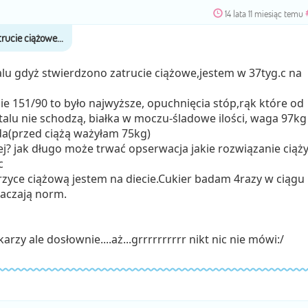
14 lata 11 miesiąc temu
lu gdyż stwierdzono zatrucie ciążowe,jestem w 37tyg.c na
e 151/90 to było najwyższe, opuchnięcia stóp,rąk które od
italu nie schodzą, białka w moczu-śladowe ilości, waga 97kg
da(przed ciążą ważyłam 75kg)
lej? jak długo może trwać opserwacja jakie rozwiązanie ciąży
c
ce ciążową jestem na diecie.Cukier badam 4razy w ciągu
raczają norm.
karzy ale dosłownie....aż...grrrrrrrrrr nikt nic nie mówi:/