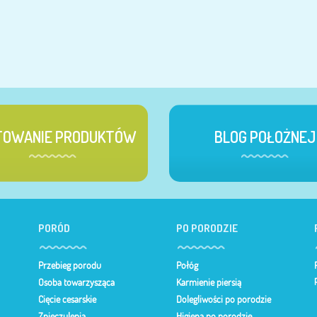
TOWANIE PRODUKTÓW
BLOG POŁOŻNEJ
PORÓD
PO PORODZIE
Przebieg porodu
Połóg
Osoba towarzysząca
Karmienie piersią
Cięcie cesarskie
Dolegliwości po porodzie
Znieczulenia
Higiena po porodzie