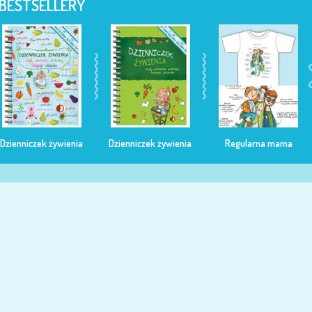
BESTSELLERY
Dzienniczek żywienia
Dzienniczek żywienia
Regularna mama