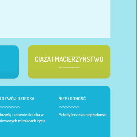
CIĄŻA I MACIERZYŃSTWO
ROZWÓJ DZIECKA
NIEPŁODNOŚĆ
Rozwój i zdrowie dziecka w
Metody leczenia niepłodności
pierwszych miesiącach życia