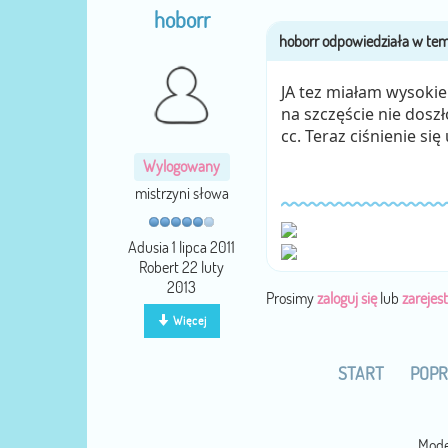
hoborr
JA tez miałam wysokie
na szczęście nie doszł
cc. Teraz ciśnienie si
Wylogowany
mistrzyni słowa
Adusia 1 lipca 2011
Robert 22 luty
2013
Prosimy
zaloguj się
lub
zarejest
Więcej
START
POPR
Mode