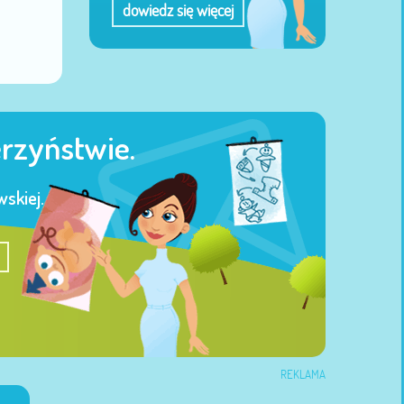
dowiedz się więcej
erzyństwie.
skiej.
REKLAMA