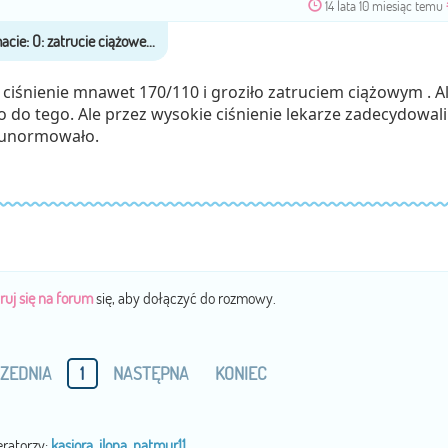
14 lata 10 miesiąc temu
 ciśnienie mnawet 170/110 i groziło zatruciem ciążowym . A
o do tego. Ale przez wysokie ciśnienie lekarze zadecydowali
ę unormowało.
ruj się na forum
się, aby dołączyć do rozmowy.
ZEDNIA
1
NASTĘPNA
KONIEC
ratorzy:
kasiora
,
ilona
,
natmur11