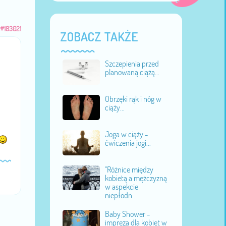
#183021
ZOBACZ TAKŻE
Szczepienia przed
planowaną ciążą...
Obrzęki rąk i nóg w
ciąży...
Joga w ciąży -
ćwiczenia jogi...
"Różnice między
kobietą a mężczyzną
w aspekcie
niepłodn...
Baby Shower -
impreza dla kobiet w