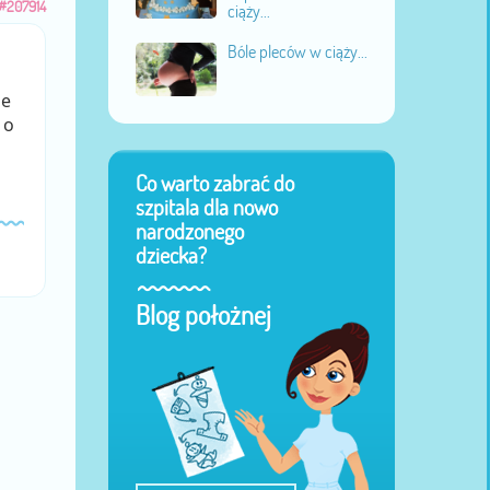
#207914
ciąży...
Bóle pleców w ciąży...
le
 o
Co warto zabrać do
szpitala dla nowo
narodzonego
dziecka?
Blog położnej