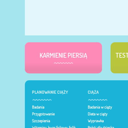
KARMIENIE PIERSIĄ
TES
PLANOWANIE CIĄŻY
CIĄŻA
Badania
Badania w ciąży
Przygotowanie
Dieta w ciąży
Szczepienia
Wyprawka
Witaminy, kwas foliowy, folik
Pokój dla dziecka