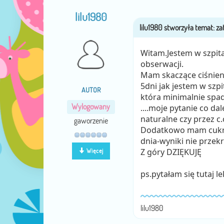
lilu1980
Witam.Jestem w szpita
obserwacji.
Mam skaczące ciśnieni
5dni jak jestem w szp
AUTOR
która minimalnie spa
Wylogowany
....moje pytanie co da
naturalne czy przez c.
gaworzenie
Dodatkowo mam cukrzy
dnia-wyniki nie przek
Z góry DZIĘKUJĘ
Więcej
ps.pytałam się tutaj le
lilu1980