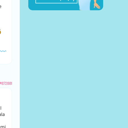
e
#872881
l
ala
ami