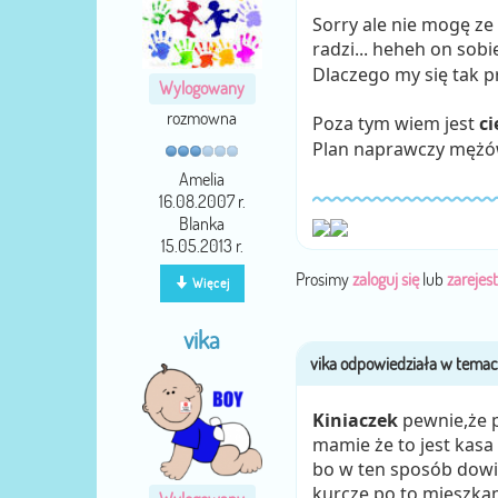
Sorry ale nie mogę ze 
radzi... heheh on sobie
Dlaczego my się tak p
Wylogowany
rozmowna
Poza tym wiem jest
ci
Plan naprawczy mężó
Amelia
16.08.2007 r.
Blanka
15.05.2013 r.
Prosimy
zaloguj się
lub
zarejest
Więcej
vika
Kiniaczek
pewnie,że pi
mamie że to jest kasa
bo w ten sposób dowie
kurcze po to mieszkam