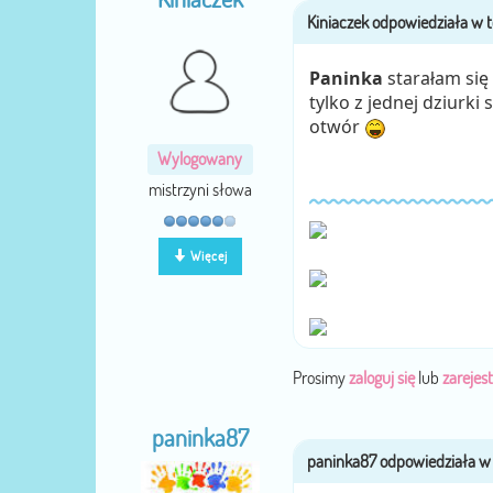
Paninka
starałam się 
tylko z jednej dziurki
otwór
Wylogowany
mistrzyni słowa
Więcej
Prosimy
zaloguj się
lub
zarejest
paninka87