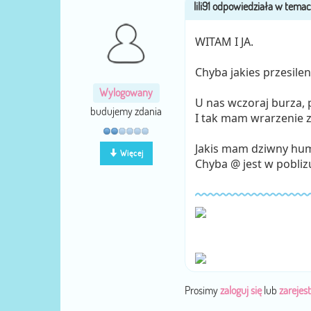
WITAM I JA.
Chyba jakies przesilen
Wylogowany
U nas wczoraj burza, p
budujemy zdania
I tak mam wrarzenie ze
Jakis mam dziwny hum
Więcej
Chyba @ jest w pobliz
Prosimy
zaloguj się
lub
zarejest