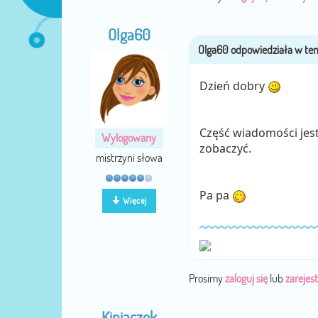
Olga60
Dzień dobry
Część wiadomości jest 
Wylogowany
zobaczyć.
mistrzyni słowa
Pa pa
Więcej
Prosimy
zaloguj się
lub
zarejest
Kiniaczek