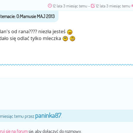
12 lata 3 miesiąc temu
-
12 lata 3 miesiąc temu
an's od rana???? niezła jesteś
dało się odlać tylko mleczka
paninka87
3 miesiąc temu przez
.
ruj się na forum
się, aby dołączyć do rozmowy.