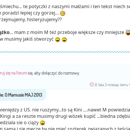
śmiechu... te potyczki z naszymi małżami i ten tekst niech s
 poradzi lepiej czy gorzej...
rzejmujemy, histeryzujemy??
ężko
... mam z moim M też przeboje większe czy mniejsze
w musimy jakiś stworzyć
ruj się na forum
się, aby dołączyć do rozmowy.
12 lata 3 miesiąc temu
eniędzy z US. nie ruszymy...to są Kini ....nawet M powiedzia
 Kingi a za reszte musimy drugi wózek kupić ...biedna zdębi
dziala sie o ciąży
 sama i sie męczę by nie mieć rozterek związanych z teści