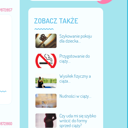
#872857
ZOBACZ TAKŻE
Szykowanie pokoju
dla dziecka...
Przygotowanie do
ciąży...
Wysiłek fizyczny a
ciąża...
Nudności w ciąży...
Czy uda mi się szybko
wrócić do formy
#872860
sprzed ciąży?