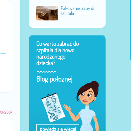
Pakowanie torby do
szpitala...
Co warto zabrać do
szpitala dla nowo
narodzonego
dziecka?
Blog położnej
#872867
dowiedz się więcej