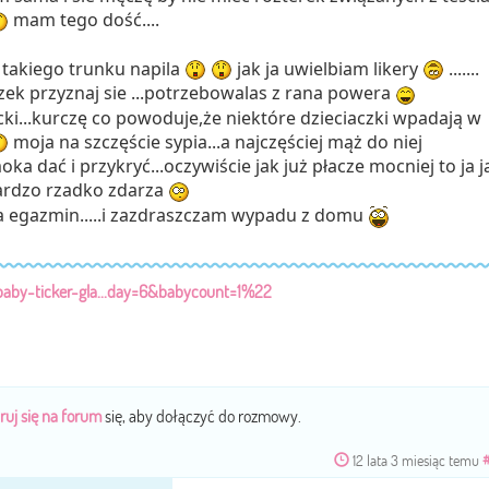
mam tego dość....
z takiego trunku napila
jak ja uwielbiam likery
.......
przyznaj sie ...potrzebowalas z rana powera
ki...kurczę co powoduje,że niektóre dzieciaczki wpadają w
moja na szczęście sypia...a najczęściej mąż do niej
oka dać i przykryć...oczywiście jak już płacze mocniej to ja j
bardzo rzadko zdarza
a egazmin.....i zazdraszczam wypadu z domu
baby-ticker-gla...day=6&babycount=1%22
ruj się na forum
się, aby dołączyć do rozmowy.
12 lata 3 miesiąc temu