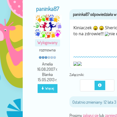
paninka87
Kiniaczek
Sherid
to na zdrowie!!!
nie 
Wylogowany
rozmowna
Amelia
16.08.2007 r.
Blanka
Załączniki:
15.05.2013 r.
Więcej
Ostatnio zmieniany: 12 lata 
Prosimy
zaloguj się
lub
zarejest