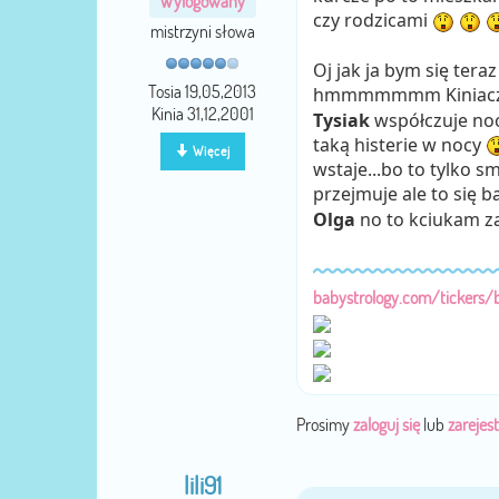
Wylogowany
czy rodzicami
mistrzyni słowa
Oj jak ja bym się tera
Tosia 19,05,2013
hmmmmmmm Kiniaczek 
Kinia 31,12,2001
Tysiak
współczuje noc
taką histerie w nocy
Więcej
wstaje...bo to tylko sm
przejmuje ale to się 
Olga
no to kciukam z
babystrology.com/tickers/
Prosimy
zaloguj się
lub
zarejest
lili91