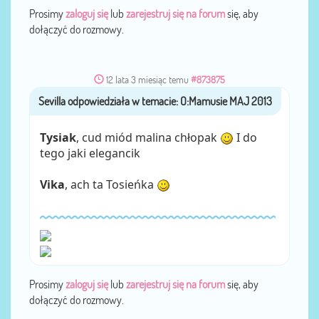
Prosimy
zaloguj się
lub
zarejestruj się na forum
się, aby
dołączyć do rozmowy.
12 lata 3 miesiąc temu
#873875
Sevilla
przez
Tysiak
, cud miód malina chłopak
I do
tego jaki elegancik
Vika
, ach ta Tosieńka
Prosimy
zaloguj się
lub
zarejestruj się na forum
się, aby
dołączyć do rozmowy.