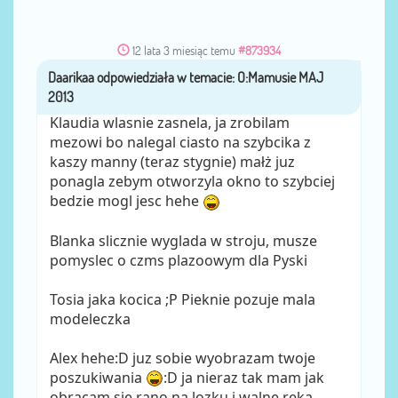
12 lata 3 miesiąc temu
#873934
Daarikaa
przez
Klaudia wlasnie zasnela, ja zrobilam
mezowi bo nalegal ciasto na szybcika z
kaszy manny (teraz stygnie) małż juz
ponagla zebym otworzyla okno to szybciej
bedzie mogl jesc hehe
Blanka slicznie wyglada w stroju, musze
pomyslec o czms plazoowym dla Pyski
Tosia jaka kocica ;P Pieknie pozuje mala
modeleczka
Alex hehe:D juz sobie wyobrazam twoje
poszukiwania
:D ja nieraz tak mam jak
obracam sie rano na lozku i walne reka