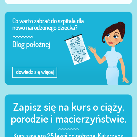
Co warto zabrać do szpitala dla
nowo narodzonego dziecka?
Blog położnej
dowiedz się więcej
Zapisz się na kurs o ciąży,
porodzie i macierzyństwie.
Kurs zawiera 25 lekcji od położnej Katarzyna