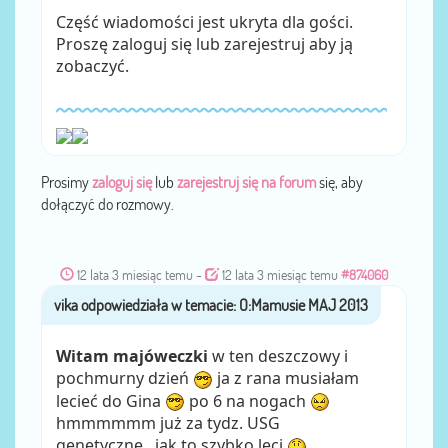
Część wiadomości jest ukryta dla gości.
Proszę zaloguj się lub zarejestruj aby ją
zobaczyć.
Prosimy
zaloguj się
lub
zarejestruj się na forum
się, aby
dołączyć do rozmowy.
12 lata 3 miesiąc temu
-
12 lata 3 miesiąc temu
#874060
vika
przez
Witam majóweczki
w ten deszczowy i
pochmurny dzień
ja z rana musiałam
lecieć do Gina
po 6 na nogach
hmmmmmm już za tydz. USG
genetyczne...jak to szybko leci