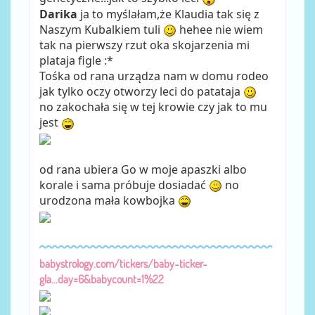
Darika
ja to myślałam,że Klaudia tak się z
Naszym Kubalkiem tuli
hehee nie wiem
tak na pierwszy rzut oka skojarzenia mi
plataja figle :*
Tośka od rana urządza nam w domu rodeo
jak tylko oczy otworzy leci do patataja
no zakochała się w tej krowie czy jak to mu
jest
od rana ubiera Go w moje apaszki albo
korale i sama próbuje dosiadać
no
urodzona mała kowbojka
babystrology.com/tickers/baby-ticker-
gla...day=6&babycount=1%22