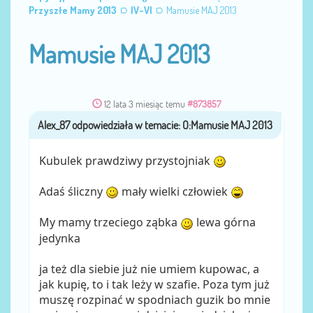
Przyszłe Mamy 2013
IV-VI
Mamusie MAJ 2013
Mamusie MAJ 2013
12 lata 3 miesiąc temu
#873857
Alex_87
przez
Kubulek prawdziwy przystojniak
Adaś śliczny
mały wielki człowiek
My mamy trzeciego ząbka
lewa górna
jedynka
ja też dla siebie już nie umiem kupowac, a
jak kupię, to i tak leży w szafie. Poza tym już
muszę rozpinać w spodniach guzik bo mnie