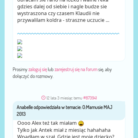
gdzies dalej od siebie i nagle budze sie
wystraszona czy czasem Klaudii nie
przywalilam koldra - straszne uczucie ...
Prosimy
zaloguj się
lub
zarejestruj się na forum
się, aby
dołączyć do rozmowy.
12 lata 3 miesiąc temu
#873941
Anabelle
przez
Oooo Alex też tak miałam
Tylko jak Antek miał z miesiąc hahahaha
Wpadłam w szał. Gdzie jest moje dziecko?