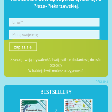
Płaza-Piekarzewskiej.
zapisz się
Szanuję Twoją prywatność, Twój mail nie dostanie się do osób
trzecich.
W każdej chwili możesz zrezygnować.
REKLAMA
BESTSELLERY