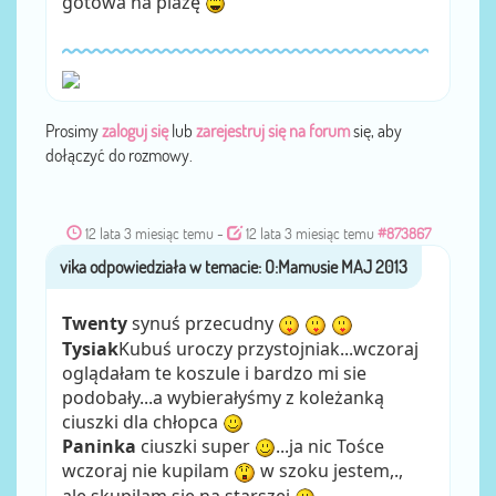
gotowa na plażę
Prosimy
zaloguj się
lub
zarejestruj się na forum
się, aby
dołączyć do rozmowy.
12 lata 3 miesiąc temu
-
12 lata 3 miesiąc temu
#873867
vika
przez
Twenty
synuś przecudny
Tysiak
Kubuś uroczy przystojniak...wczoraj
oglądałam te koszule i bardzo mi sie
podobały...a wybierałyśmy z koleżanką
ciuszki dla chłopca
Paninka
ciuszki super
...ja nic Tośce
wczoraj nie kupilam
w szoku jestem,.,
ale skupilam się na starszej