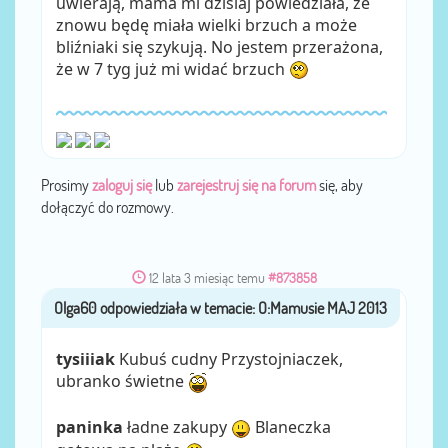
uwierają, mama mi dzisiaj powiedziała, że
znowu będę miała wielki brzuch a może
bliźniaki się szykują. No jestem przerażona,
że w 7 tyg już mi widać brzuch
Prosimy
zaloguj się
lub
zarejestruj się na forum
się, aby
dołączyć do rozmowy.
12 lata 3 miesiąc temu
#873858
Olga60
przez
tysiiiak
Kubuś cudny Przystojniaczek,
ubranko świetne
paninka
ładne zakupy
Blaneczka