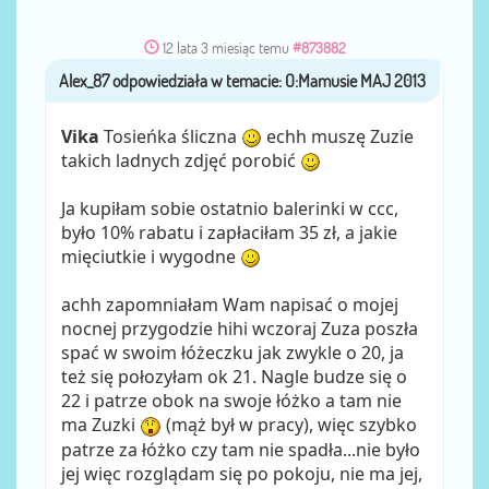
12 lata 3 miesiąc temu
#873882
Alex_87
przez
Vika
Tosieńka śliczna
echh muszę Zuzie
takich ladnych zdjęć porobić
Ja kupiłam sobie ostatnio balerinki w ccc,
było 10% rabatu i zapłaciłam 35 zł, a jakie
mięciutkie i wygodne
achh zapomniałam Wam napisać o mojej
nocnej przygodzie hihi wczoraj Zuza poszła
spać w swoim łóżeczku jak zwykle o 20, ja
też się połozyłam ok 21. Nagle budze się o
22 i patrze obok na swoje łóżko a tam nie
ma Zuzki
(mąż był w pracy), więc szybko
patrze za łóżko czy tam nie spadła...nie było
jej więc rozglądam się po pokoju, nie ma jej,