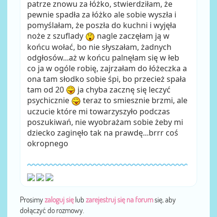
patrze znowu za łóżko, stwierdziłam, że
pewnie spadła za łóżko ale sobie wyszła i
pomyślałam, że poszła do kuchni i wyjęła
noże z szuflady
nagle zaczęłam ją w
końcu wołać, bo nie słyszałam, żadnych
odgłosów...aż w końcu palnęłam się w łeb
co ja w ogóle robię, zajrzałam do łóżeczka a
ona tam słodko sobie śpi, bo przecież spała
tam od 20
ja chyba zacznę się leczyć
psychicznie
teraz to smiesznie brzmi, ale
uczucie które mi towarzyszyło podczas
poszukiwań, nie wyobrażam sobie żeby mi
dziecko zaginęło tak na prawdę...brrr coś
okropnego
Prosimy
zaloguj się
lub
zarejestruj się na forum
się, aby
dołączyć do rozmowy.