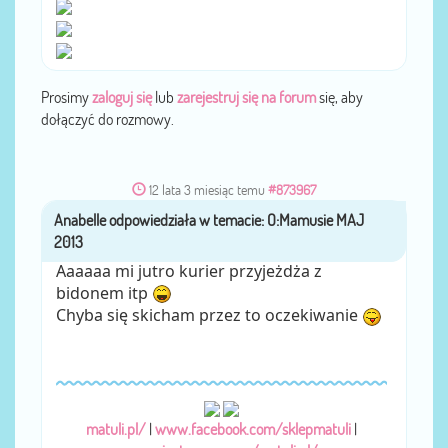
Prosimy
zaloguj się
lub
zarejestruj się na forum
się, aby
dołączyć do rozmowy.
12 lata 3 miesiąc temu
#873967
Anabelle
przez
Aaaaaa mi jutro kurier przyjeżdża z
bidonem itp
Chyba się skicham przez to oczekiwanie
matuli.pl/
|
www.facebook.com/sklepmatuli
|