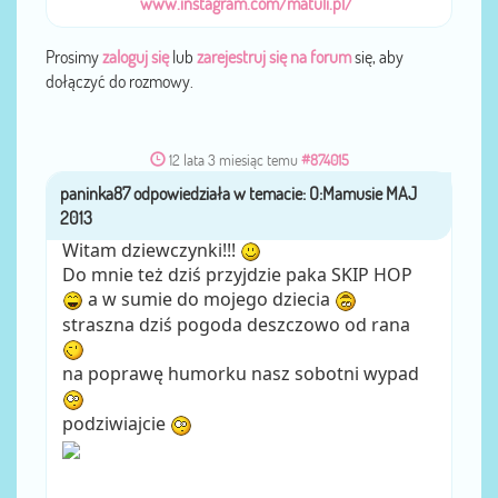
www.instagram.com/matuli.pl/
Prosimy
zaloguj się
lub
zarejestruj się na forum
się, aby
dołączyć do rozmowy.
12 lata 3 miesiąc temu
#874015
paninka87
przez
Witam dziewczynki!!!
Do mnie też dziś przyjdzie paka SKIP HOP
a w sumie do mojego dziecia
straszna dziś pogoda deszczowo od rana
na poprawę humorku nasz sobotni wypad
podziwiajcie