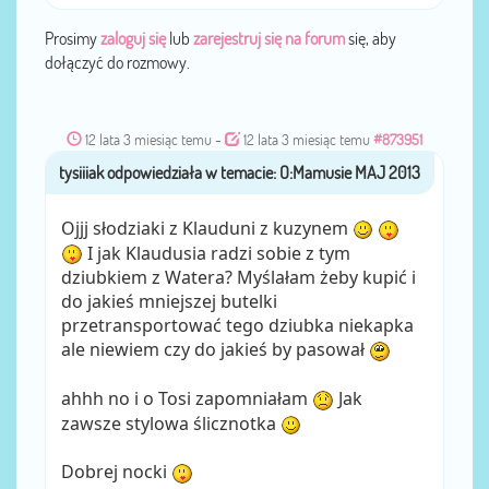
Prosimy
zaloguj się
lub
zarejestruj się na forum
się, aby
dołączyć do rozmowy.
12 lata 3 miesiąc temu
-
12 lata 3 miesiąc temu
#873951
tysiiiak
przez
Ojjj słodziaki z Klauduni z kuzynem
I jak Klaudusia radzi sobie z tym
dziubkiem z Watera? Myślałam żeby kupić i
do jakieś mniejszej butelki
przetransportować tego dziubka niekapka
ale niewiem czy do jakieś by pasował
ahhh no i o Tosi zapomniałam
Jak
zawsze stylowa ślicznotka
Dobrej nocki