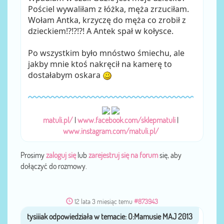
Pościel wywaliłam z łóżka, męża zrzuciłam.
Wołam Antka, krzyczę do męża co zrobił z
dzieckiem!?!?!?! A Antek spał w kołysce.
Po wszystkim było mnóstwo śmiechu, ale
jakby mnie ktoś nakręcił na kamerę to
dostałabym oskara
matuli.pl/
|
www.facebook.com/sklepmatuli
|
www.instagram.com/matuli.pl/
Prosimy
zaloguj się
lub
zarejestruj się na forum
się, aby
dołączyć do rozmowy.
12 lata 3 miesiąc temu
#873943
tysiiiak
przez