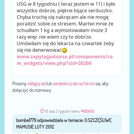
USG w 8 tygodniu ( teraz jestem w 11) i było
wszystko dobrze, piękne bijące serduszko.
Chyba trochę się nakręcam ale nie mogę
poradzić sobie ze stresem. Martwi mnie że
schudłam 1 kg a wymiotowałam może 3
razy więc nie wiem czy to dobrze.
Umówiłam się do lekarza na czwartek żeby
się nie denerwować
www.zapytajpolozna.pl/components/co
m_widgets/view.php?sid=26260
Prosimy
zaloguj się
lub
zarejestruj się na forum
się, aby
dołączyć do rozmowy.
15 lata 2 tygodni temu
#160450
bombel779
przez