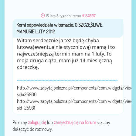
15 lata 3 tygodni temu
#154597
Korni
przez
Witam serdecznie ja też będę chyba
lutową(ewentualnie styczniową) mamą i to
najwcześniejszą termin mam na 1 luty. To
moja druga ciąża, mam już 14 miesięczną
córeczkę.
http://www.zapytajpolozna.pl/components/com_widgets/view.
sid=25930
http://www.zapytajpolozna.pl/components/com_widgets/view.
sid=25931
Prosimy
zaloguj się
lub
zarejestruj się na forum
się, aby
dołączyć do rozmowy.