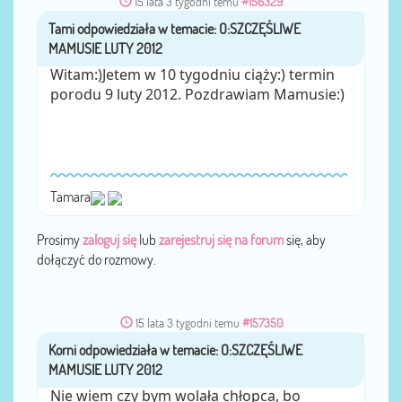
15 lata 3 tygodni temu
#156329
Tami
przez
Witam:)Jetem w 10 tygodniu ciąży:) termin
porodu 9 luty 2012. Pozdrawiam Mamusie:)
Tamara
Prosimy
zaloguj się
lub
zarejestruj się na forum
się, aby
dołączyć do rozmowy.
15 lata 3 tygodni temu
#157350
Korni
przez
Nie wiem czy bym wolała chłopca, bo