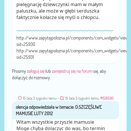
pielęgnację dziewczynki mam w małym
paluszku, ale może w głębi serduszka
faktycznie kołacze się myśl o chłopcu.
http://www.zapytajpolozna.pl/components/com_widgets/view.
sid=25930
http://www.zapytajpolozna.pl/components/com_widgets/view.
sid=25931
Prosimy
zaloguj się
lub
zarejestruj się na forum
się, aby
dołączyć do rozmowy.
15 lata 3 tygodni temu
-
15 lata 3 tygodni temu
#158590
olencja
przez
Witam wszystkie przyszle mamusie
Moge chyba dolaczyc do was, bo termin