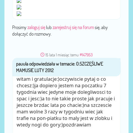
Prosimy
zaloguj się
lub
zarejestruj się na forum
się, aby
dołączyć do rozmowy.
15 lata 1 miesiąc temu
#147953
pauula
przez
witam i gratulacje:)oczywiscie pytaj o co
chcesz:)ja dopiero jestem na poczatku 7
tygodnia wiec jedyne moje dolegliwosci to
spac i jesc:)a to nie takie proste jak pracuje i
jeszcze brzdac lata po chacie:)na szczescie
mam wolne 3 razy w tygodniu wiec jak
trafie na pon-piatku to maly jest w zlobku i
wtedy nogi do gory:)pozdrawiam