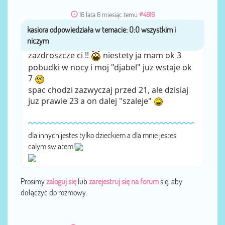
16 lata 6 miesiąc temu
#4616
przez
kasiora
zazdroszcze ci !!
niestety ja mam ok 3
pobudki w nocy i moj "djabel" juz wstaje ok
7
spac chodzi zazwyczaj przed 21, ale dzisiaj
juz prawie 23 a on dalej "szaleje"
dla innych jestes tylko dzieckiem a dla mnie jestes
calym swiatem!
Prosimy
zaloguj się
lub
zarejestruj się na forum
się, aby
dołączyć do rozmowy.