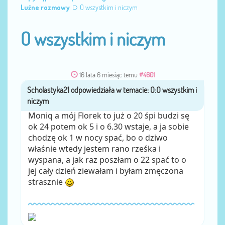
Luźne rozmowy
O wszystkim i niczym
O wszystkim i niczym
16 lata 6 miesiąc temu
#4601
Scholastyka21
przez
Moniq a mój Florek to już o 20 śpi budzi sę
ok 24 potem ok 5 i o 6.30 wstaje, a ja sobie
chodzę ok 1 w nocy spać, bo o dziwo
właśnie wtedy jestem rano rześka i
wyspana, a jak raz poszłam o 22 spać to o
jej cały dzień ziewałam i byłam zmęczona
strasznie