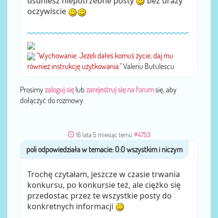
usuniesz niepotrzebne posty
bez urazy
oczywiscie
"Wychowanie. Jeżeli dałeś komuś życie, daj mu
również instrukcję użytkowania."
Valeriu Butulescu
Prosimy
zaloguj się
lub
zarejestruj się na forum
się, aby
dołączyć do rozmowy.
16 lata 5 miesiąc temu
#4753
poli
przez
Trochę czytałam, jeszcze w czasie trwania
konkursu, po konkursie też, ale ciężko się
przedostac przez te wszystkie posty do
konkretnych informacji