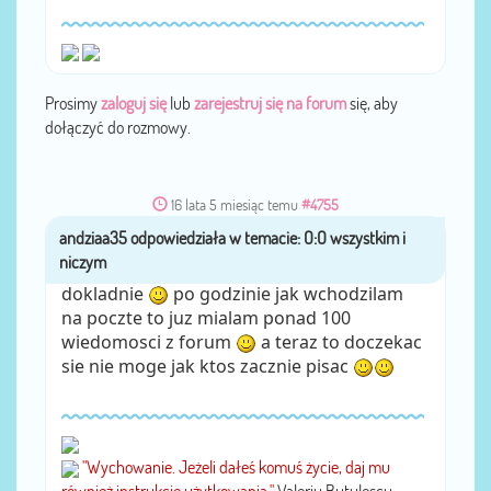
Prosimy
zaloguj się
lub
zarejestruj się na forum
się, aby
dołączyć do rozmowy.
16 lata 5 miesiąc temu
#4755
andziaa35
przez
dokladnie
po godzinie jak wchodzilam
na poczte to juz mialam ponad 100
wiedomosci z forum
a teraz to doczekac
sie nie moge jak ktos zacznie pisac
"Wychowanie. Jeżeli dałeś komuś życie, daj mu
również instrukcję użytkowania."
Valeriu Butulescu