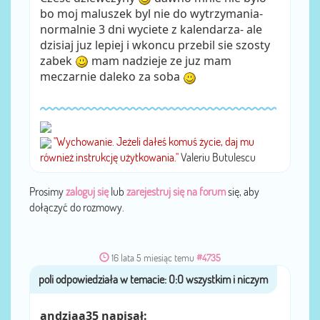
bo moj maluszek byl nie do wytrzymania-
normalnie 3 dni wyciete z kalendarza- ale
dzisiaj juz lepiej i wkoncu przebil sie szosty
zabek
mam nadzieje ze juz mam
meczarnie daleko za soba
"Wychowanie. Jeżeli dałeś komuś życie, daj mu
również instrukcję użytkowania."
Valeriu Butulescu
Prosimy
zaloguj się
lub
zarejestruj się na forum
się, aby
dołączyć do rozmowy.
16 lata 5 miesiąc temu
#4735
poli
przez
andziaa35 napisał: