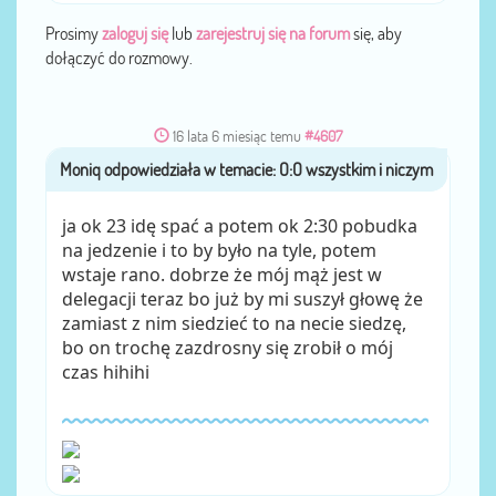
Prosimy
zaloguj się
lub
zarejestruj się na forum
się, aby
dołączyć do rozmowy.
16 lata 6 miesiąc temu
#4607
Moniq
przez
ja ok 23 idę spać a potem ok 2:30 pobudka
na jedzenie i to by było na tyle, potem
wstaje rano. dobrze że mój mąż jest w
delegacji teraz bo już by mi suszył głowę że
zamiast z nim siedzieć to na necie siedzę,
bo on trochę zazdrosny się zrobił o mój
czas hihihi