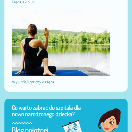
Ciąża a żelazo...
Wysiłek fizyczny a ciąża...
Co warto zabrać do szpitala dla
nowo narodzonego dziecka?
Blog położnej