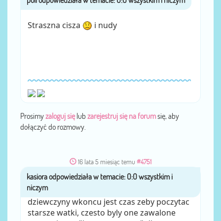
Straszna cisza
i nudy
Prosimy
zaloguj się
lub
zarejestruj się na forum
się, aby
dołączyć do rozmowy.
16 lata 5 miesiąc temu
#4751
przez
kasiora
dziewczyny wkoncu jest czas zeby poczytac
starsze watki, czesto byly one zawalone