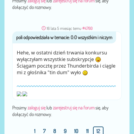
Prosimy
zaloguj się
lub
zarejestruj się na forum
się, aby
dołączyć do rozmowy.
16 lata 5 miesiąc temu
#4760
poli
przez
Hehe, w ostatni dzień trwania konkursu
wyłączyłam wszystkie subskrypcje
Ściągam pocztę przez Thunderbirda i ciągle
mi z głośnika "tin dum" wyło
Prosimy
zaloguj się
lub
zarejestruj się na forum
się, aby
dołączyć do rozmowy.
1
7
8
9
10
11
12