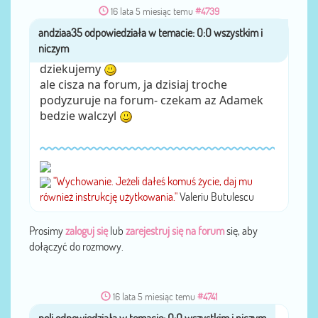
16 lata 5 miesiąc temu
#4739
andziaa35
przez
dziekujemy
ale cisza na forum, ja dzisiaj troche
podyzuruje na forum- czekam az Adamek
bedzie walczyl
"Wychowanie. Jeżeli dałeś komuś życie, daj mu
również instrukcję użytkowania."
Valeriu Butulescu
Prosimy
zaloguj się
lub
zarejestruj się na forum
się, aby
dołączyć do rozmowy.
16 lata 5 miesiąc temu
#4741
poli
przez