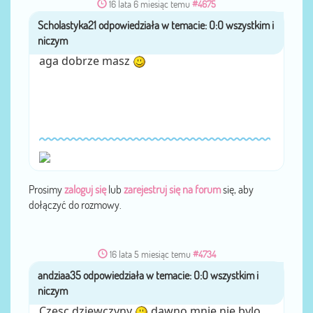
16 lata 6 miesiąc temu
#4675
Scholastyka21
przez
aga dobrze masz
Prosimy
zaloguj się
lub
zarejestruj się na forum
się, aby
dołączyć do rozmowy.
16 lata 5 miesiąc temu
#4734
andziaa35
przez
Czesc dziewczyny
dawno mnie nie bylo