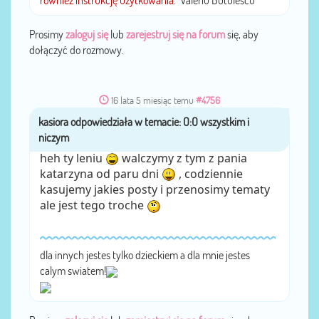
Prosimy
zaloguj się
lub
zarejestruj się na forum
się, aby
dołączyć do rozmowy.
16 lata 5 miesiąc temu
#4756
przez
kasiora
heh ty leniu
walczymy z tym z pania
katarzyna od paru dni
, codziennie
kasujemy jakies posty i przenosimy tematy
ale jest tego troche
dla innych jestes tylko dzieckiem a dla mnie jestes
calym swiatem!