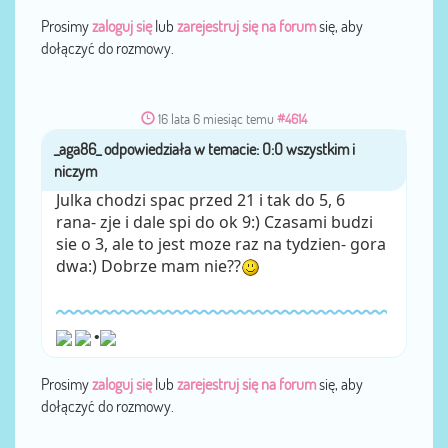
Prosimy
zaloguj się
lub
zarejestruj się na forum
się, aby
dołączyć do rozmowy.
16 lata 6 miesiąc temu
#4614
_aga86_
przez
Julka chodzi spac przed 21 i tak do 5, 6
rana- zje i dale spi do ok 9:) Czasami budzi
sie o 3, ale to jest moze raz na tydzien- gora
dwa:) Dobrze mam nie??
•
Prosimy
zaloguj się
lub
zarejestruj się na forum
się, aby
dołączyć do rozmowy.