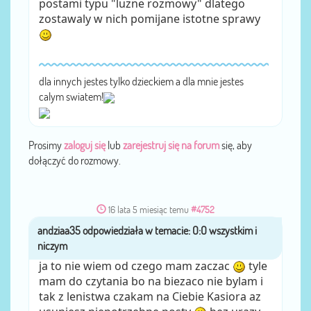
postami typu "luzne rozmowy" dlatego
zostawaly w nich pomijane istotne sprawy
dla innych jestes tylko dzieckiem a dla mnie jestes
calym swiatem!
Prosimy
zaloguj się
lub
zarejestruj się na forum
się, aby
dołączyć do rozmowy.
16 lata 5 miesiąc temu
#4752
andziaa35
przez
ja to nie wiem od czego mam zaczac
tyle
mam do czytania bo na biezaco nie bylam i
tak z lenistwa czakam na Ciebie Kasiora az