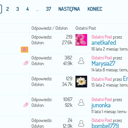
2
3
4
...
37
NASTĘPNA
KONIEC
Odpowiedzi / Odsłon
Ostatni Post
219
Odpowiedzi:
Ostatni Post
przez
anetkafed
27.6k
Odsłon:
16 lata 2 miesiąc tem
382
Odpowiedzi:
Ostatni Post
przez
Marysia27
41.9k
Odsłon:
14 lata 8 miesiąc tem
E
129
Odpowiedzi:
Ostatni Post
przez
34.7k
Odsłon:
15 lata 2 miesiąc tem
1067
Odpowiedzi:
Ostatni Post
przez
junonka
92k
Odsłon:
11 lata 1 miesiąc temu
24
Odpowiedzi:
Ostatni Post
przez
bombel779
12.9k
Odsłon: