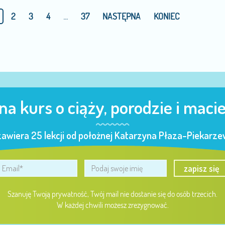
2
3
4
...
37
NASTĘPNA
KONIEC
 na kurs o ciąży, porodzie i maci
zawiera 25 lekcji od położnej Katarzyna Płaza-Piekarzew
zapisz się
Szanuję Twoją prywatność, Twój mail nie dostanie się do osób trzecich.
W każdej chwili możesz zrezygnować.