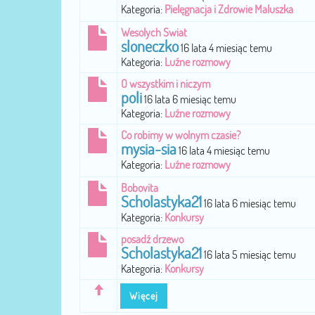
Kategoria:
Pielęgnacja i Zdrowie Maluszka
Wesolych Swiat
sloneczko
16 lata 4 miesiąc temu
Kategoria:
Luźne rozmowy
O wszystkim i niczym
poli
16 lata 6 miesiąc temu
Kategoria:
Luźne rozmowy
Co robimy w wolnym czasie?
mysia-sia
16 lata 4 miesiąc temu
Kategoria:
Luźne rozmowy
Bobovita
Scholastyka21
16 lata 6 miesiąc temu
Kategoria:
Konkursy
posadź drzewo
Scholastyka21
16 lata 5 miesiąc temu
Kategoria:
Konkursy
Więcej