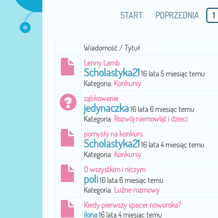
START
POPRZEDNIA
1
Wiadomość / Tytuł
Lenny Lamb
Scholastyka21
16 lata 5 miesiąc temu
Kategoria:
Konkursy
ząbkowanie
jedynaczka
16 lata 6 miesiąc temu
Kategoria:
Rozwój niemowląt i dzieci
pomysły na konkurs
Scholastyka21
16 lata 4 miesiąc temu
Kategoria:
Konkursy
O wszystkim i niczym
poli
16 lata 6 miesiąc temu
Kategoria:
Luźne rozmowy
Kiedy pierwszy spacer noworoka?
ilona
16 lata 4 miesiąc temu