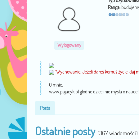
Typ użytkownika
Ranga:
budujemy
Wylogowany
"Wychowanie. Jeżeli dałeś komuś życie, daj m
O mnie:
www.pajacyk.pl glodne dzieci nie mysla o nauce!
Posts
Ostatnie posty
(367 wiadomości)