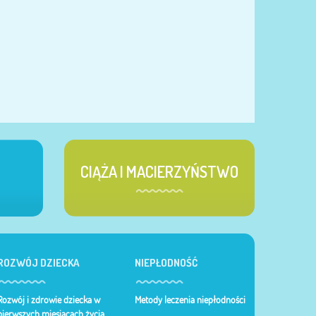
CIĄŻA I MACIERZYŃSTWO
ROZWÓJ DZIECKA
NIEPŁODNOŚĆ
Rozwój i zdrowie dziecka w
Metody leczenia niepłodności
pierwszych miesiącach życia