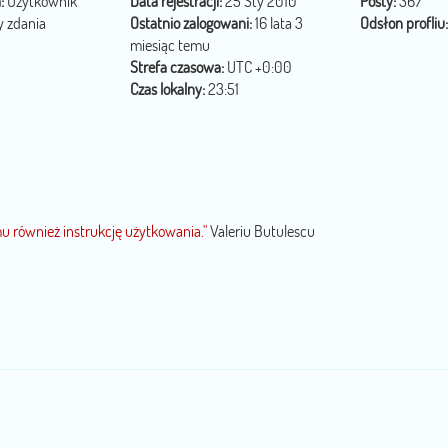
:
Użytkownik
Data rejestracji:
25 Sty 2010
Posty:
367
 zdania
Ostatnio zalogowani:
16 lata 3
Odsłon profliu:
miesiąc temu
Strefa czasowa:
UTC +0:00
Czas lokalny:
23:51
u również instrukcję użytkowania."
Valeriu Butulescu