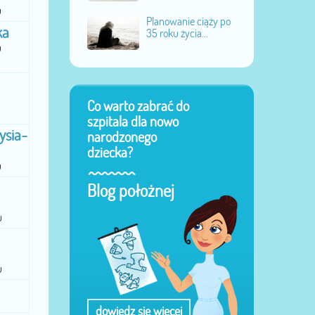
u
Planowanie ciąży po
ka
35 roku życia...
u
Co warto zabrać do
szpitala dla nowo
ysia-
narodzonego
dziecka?
u
Blog położnej
u
u
dowiedz się więcej