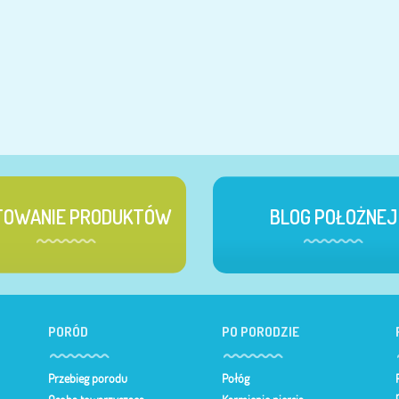
TOWANIE PRODUKTÓW
BLOG POŁOŻNEJ
PORÓD
PO PORODZIE
Przebieg porodu
Połóg