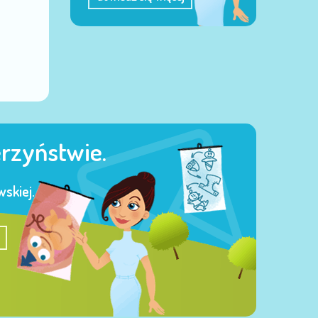
erzyństwie.
skiej.