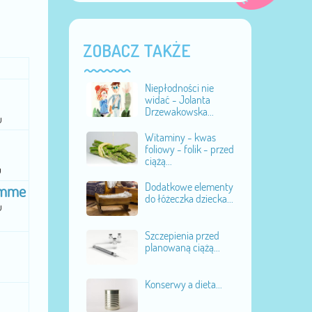
ZOBACZ TAKŻE
Niepłodności nie
widać - Jolanta
Drzewakowska...
u
Witaminy - kwas
foliowy - folik - przed
ciążą...
u
Dodatkowe elementy
mme
do łóżeczka dziecka...
u
Szczepienia przed
planowaną ciążą...
Konserwy a dieta...