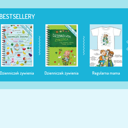
BESTSELLERY
Dzienniczek żywienia
Dzienniczek żywienia
Regularna mama