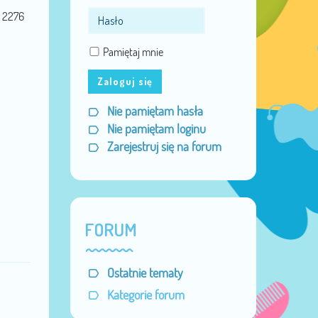
Miejsce:
UK :)
2276
Data urodzenia:
01 Lip 1982
Pamiętaj mnie
Zaloguj się
Nie pamiętam hasła
Nie pamiętam loginu
Zarejestruj się na forum
FORUM
Ostatnie tematy
Kategorie forum