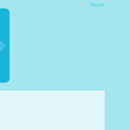
REKLAMA
Brioko Baby
Dzienniczek ciąży
Dzienniczek żywieni