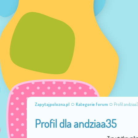
Zapytajpolozna.pl
Kategorie forum
Profil andziaa
Profil dla andziaa35