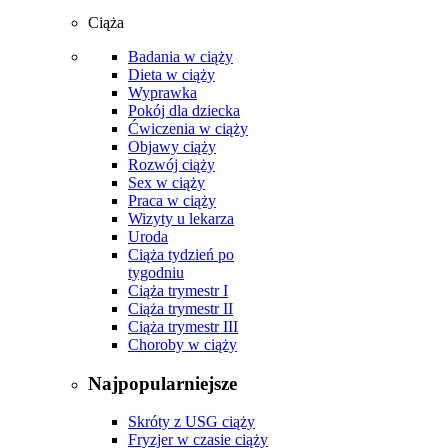
Ciąża
Badania w ciąży
Dieta w ciąży
Wyprawka
Pokój dla dziecka
Ćwiczenia w ciąży
Objawy ciąży
Rozwój ciąży
Sex w ciąży
Praca w ciąży
Wizyty u lekarza
Uroda
Ciąża tydzień po
tygodniu
Ciąża trymestr I
Ciąża trymestr II
Ciąża trymestr III
Choroby w ciąży
Najpopularniejsze
Skróty z USG ciąży
Fryzjer w czasie ciąży