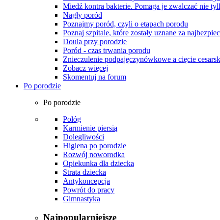
Miedź kontra bakterie. Pomaga je zwalczać nie tyl
Nagły poród
Poznajmy poród, czyli o etapach porodu
Poznaj szpitale, które zostały uznane za najbezpiec
Doula przy porodzie
Poród - czas trwania porodu
Znieczulenie podpajęczynówkowe a cięcie cesarsk
Zobacz więcej
Skomentuj na forum
Po porodzie
Po porodzie
Połóg
Karmienie piersią
Dolegliwości
Higiena po porodzie
Rozwój noworodka
Opiekunka dla dziecka
Strata dziecka
Antykoncepcja
Powrót do pracy
Gimnastyka
Najpopularniejsze