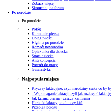
Zobacz więcej
Skomentuj na forum
Po porodzie
Po porodzie
Połóg
Karmienie piersią
Dolegliwości
Higiena po porodzie
Rozwój noworodka
Opiekunka dla dziecka
Strata dziecka
Antykoncepcja
Powrót do pracy
Gimnastyka
Najpopularniejsze
Kryzysy laktacyjne, czyli narodziny ssaka co by by
Wspomaganie laktacji czyli jak rozkręcić laktacj
Jak karmić piersią - zasady karmienia
Herbatki laktacyjne - hit czy kit?
Przebieg połogu