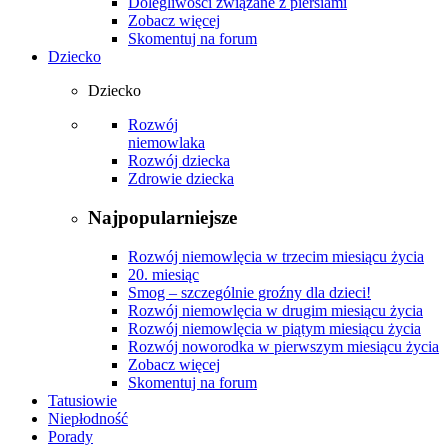
Dolegliwości związane z piersiami
Zobacz więcej
Skomentuj na forum
Dziecko
Dziecko
Rozwój
niemowlaka
Rozwój dziecka
Zdrowie dziecka
Najpopularniejsze
Rozwój niemowlęcia w trzecim miesiącu życia
20. miesiąc
Smog – szczególnie groźny dla dzieci!
Rozwój niemowlęcia w drugim miesiącu życia
Rozwój niemowlęcia w piątym miesiącu życia
Rozwój noworodka w pierwszym miesiącu życia
Zobacz więcej
Skomentuj na forum
Tatusiowie
Niepłodność
Porady