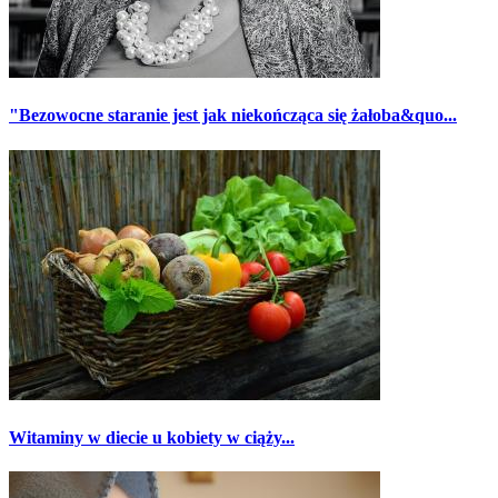
"Bezowocne staranie jest jak niekończąca się żałoba&quo...
Witaminy w diecie u kobiety w ciąży...