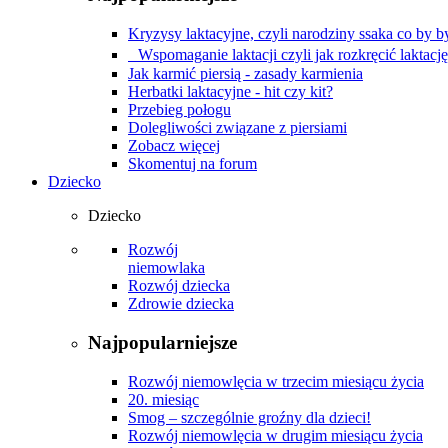
Kryzysy laktacyjne, czyli narodziny ssaka co by by
Wspomaganie laktacji czyli jak rozkręcić laktacj
Jak karmić piersią - zasady karmienia
Herbatki laktacyjne - hit czy kit?
Przebieg połogu
Dolegliwości związane z piersiami
Zobacz więcej
Skomentuj na forum
Dziecko
Dziecko
Rozwój
niemowlaka
Rozwój dziecka
Zdrowie dziecka
Najpopularniejsze
Rozwój niemowlęcia w trzecim miesiącu życia
20. miesiąc
Smog – szczególnie groźny dla dzieci!
Rozwój niemowlęcia w drugim miesiącu życia