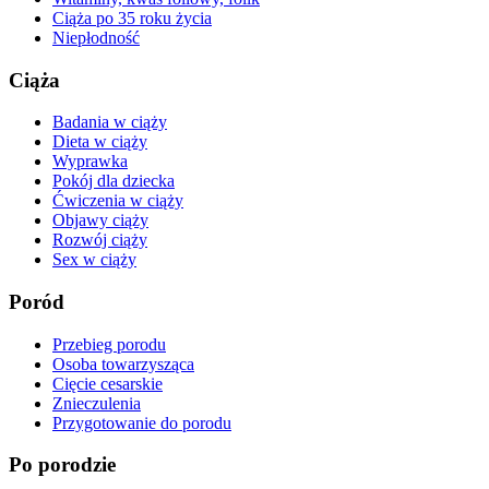
Ciąża po 35 roku życia
Niepłodność
Ciąża
Badania w ciąży
Dieta w ciąży
Wyprawka
Pokój dla dziecka
Ćwiczenia w ciąży
Objawy ciąży
Rozwój ciąży
Sex w ciąży
Poród
Przebieg porodu
Osoba towarzysząca
Cięcie cesarskie
Znieczulenia
Przygotowanie do porodu
Po porodzie