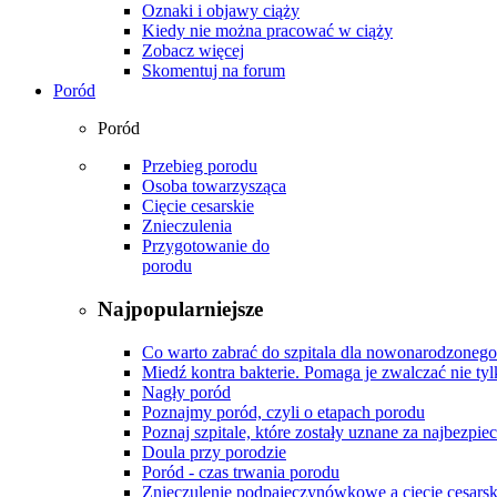
Oznaki i objawy ciąży
Kiedy nie można pracować w ciąży
Zobacz więcej
Skomentuj na forum
Poród
Poród
Przebieg porodu
Osoba towarzysząca
Cięcie cesarskie
Znieczulenia
Przygotowanie do
porodu
Najpopularniejsze
Co warto zabrać do szpitala dla nowonarodzonego
Miedź kontra bakterie. Pomaga je zwalczać nie tyl
Nagły poród
Poznajmy poród, czyli o etapach porodu
Poznaj szpitale, które zostały uznane za najbezpiec
Doula przy porodzie
Poród - czas trwania porodu
Znieczulenie podpajęczynówkowe a cięcie cesarsk