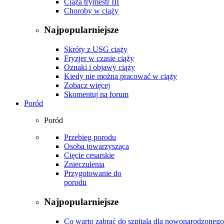
Ciąża trymestr III
Choroby w ciąży
Najpopularniejsze
Skróty z USG ciąży
Fryzjer w czasie ciąży
Oznaki i objawy ciąży
Kiedy nie można pracować w ciąży
Zobacz więcej
Skomentuj na forum
Poród
Poród
Przebieg porodu
Osoba towarzysząca
Cięcie cesarskie
Znieczulenia
Przygotowanie do
porodu
Najpopularniejsze
Co warto zabrać do szpitala dla nowonarodzonego