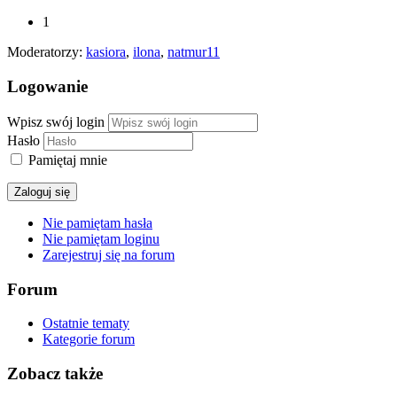
1
Moderatorzy:
kasiora
,
ilona
,
natmur11
Logowanie
Wpisz swój login
Hasło
Pamiętaj mnie
Zaloguj się
Nie pamiętam hasła
Nie pamiętam loginu
Zarejestruj się na forum
Forum
Ostatnie tematy
Kategorie forum
Zobacz także