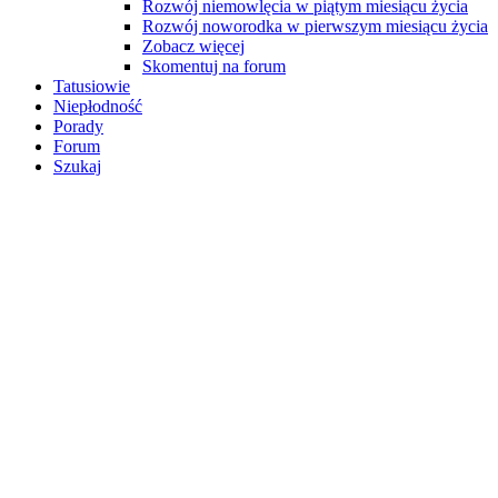
Rozwój niemowlęcia w piątym miesiącu życia
Rozwój noworodka w pierwszym miesiącu życia
Zobacz więcej
Skomentuj na forum
Tatusiowie
Niepłodność
Porady
Forum
Szukaj