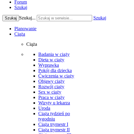
Forum
Szukaj
Szukaj...
Szukaj
Szukaj
Planowanie
Ciąża
Ciąża
Badania w ciąży
Dieta w ciąży
Wyprawka
Pokój dla dziecka
Ćwiczenia w ciąży
Objawy ciąży
Rozwój ciąży
Sex w ciąży
Praca w ciąży
Wizyty u lekarza
Uroda
Ciąża tydzień po
tygodniu
Ciąża trymestr I
Ciąża trymestr II