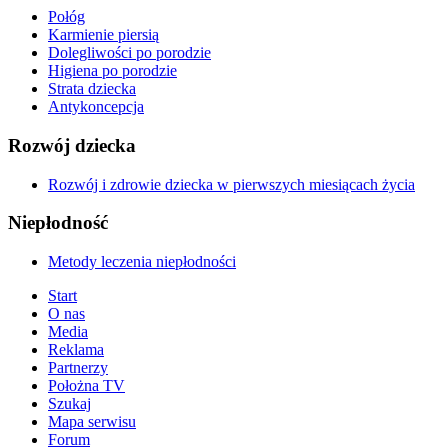
Połóg
Karmienie piersią
Dolegliwości po porodzie
Higiena po porodzie
Strata dziecka
Antykoncepcja
Rozwój dziecka
Rozwój i zdrowie dziecka w pierwszych miesiącach życia
Niepłodność
Metody leczenia niepłodności
Start
O nas
Media
Reklama
Partnerzy
Położna TV
Szukaj
Mapa serwisu
Forum