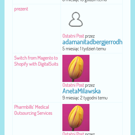
prezent
Ostatni Post
przez
adamanitadbergjerrodh
5 miesiąc 1 tydzień temu
Switch from Magento to
Shopify with DigitalSuits
Ostatni Post
przez
AnetaMilawska
9 miesiąc 2 tygodni temu
Pharmbills’ Medical
Outsourcing Services
Ostatni Post
przez