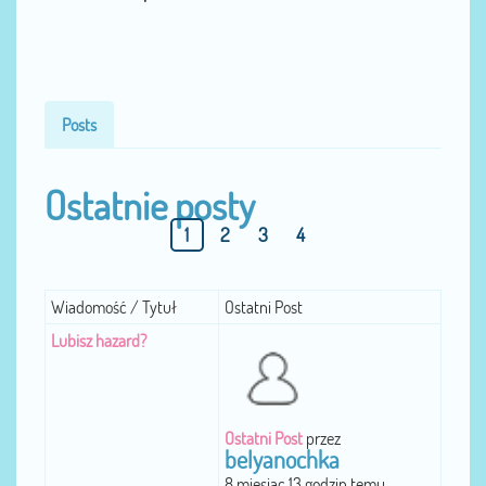
Posts
Ostatnie posty
1
2
3
4
Wiadomość / Tytuł
Ostatni Post
Lubisz hazard?
Ostatni Post
przez
belyanochka
8 miesiąc 13 godzin temu