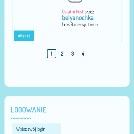
Ostatni Post
przez
belyanochka
1 rok 9 miesiąc temu
Więcej
1
2
3
4
LOGOWANIE