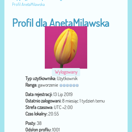
Profil AnetaMilawska
Profil dla AnetaMilawska
Wylogowany
Typ użytkownika:
Użytkownik
Ranga:
gaworzenie
Data rejestracji:
13 Lip 2019
Ostatnio zalogowani:
8 miesiąc 1 tydzień temu
Strefa czasowa:
UTC +2:00
Czas lokalny:
20:55
Posty:
38
Odsłon profliu:
1001