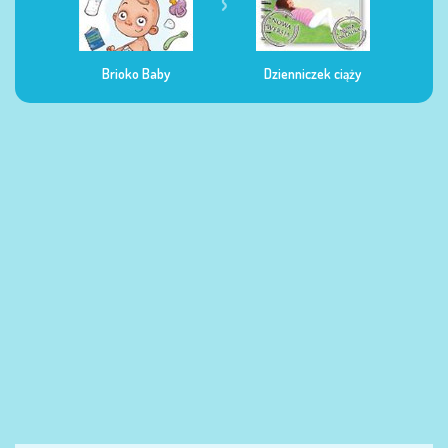
Dzienniczek ciąży
Dzienniczek żywienia
Dzi