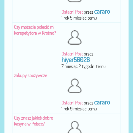
cararo
Ostatni Post
przez
1 rok 5 miesiąc temu
Czy możecie polecić mi
korepetytora w Krośno?
Ostatni Post
przez
hiyer56026
7 miesiąc 2 tygodni temu
zakupy spożywcze
cararo
Ostatni Post
przez
1 rok 9 miesiąc temu
Czy znasz jakieś dobre
kasyna w Polsce?