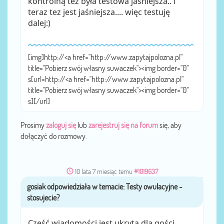
kontrolną tez była testowa jaśniejsza.. i
teraz tez jest jaśniejsza.... więc testuję
dalej:)
[img]http://<a href="http://www.zapytajpolozna.pl"
title="Pobierz swój własny suwaczek"><img border="0"
s[url=http://<a href="http://www.zapytajpolozna.pl"
title="Pobierz swój własny suwaczek"><img border="0"
s][/url]
Prosimy
zaloguj się
lub
zarejestruj się na forum
się, aby
dołączyć do rozmowy.
10 lata 7 miesiąc temu
#1019637
gosiak
przez
Część wiadomości jest ukryta dla gości.