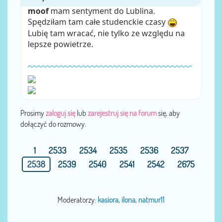
moof
mam sentyment do Lublina.
Spędziłam tam całe studenckie czasy
Lubię tam wracać, nie tylko ze względu na
lepsze powietrze.
Prosimy
zaloguj się
lub
zarejestruj się na forum
się, aby
dołączyć do rozmowy.
1
2533
2534
2535
2536
2537
2538
2539
2540
2541
2542
2675
Moderatorzy:
kasiora
,
ilona
,
natmur11