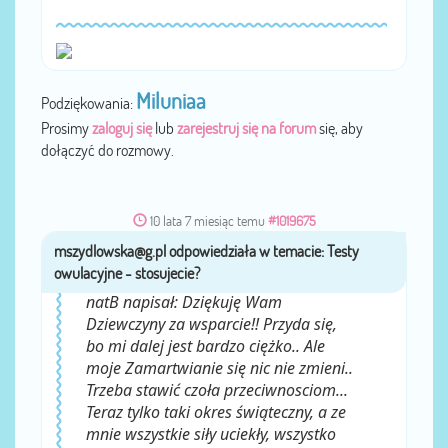
Miluniaa
Podziękowania:
Prosimy
zaloguj się
lub
zarejestruj się na forum
się, aby
dołączyć do rozmowy.
10 lata 7 miesiąc temu
#1019675
mszydlowska@g.pl
przez
natB napisał: Dziękuję Wam
Dziewczyny za wsparcie!! Przyda się,
bo mi dalej jest bardzo ciężko.. Ale
moje Zamartwianie się nic nie zmieni..
Trzeba stawić czoła przeciwnosciom...
Teraz tylko taki okres świąteczny, a ze
mnie wszystkie siły uciekły, wszystko