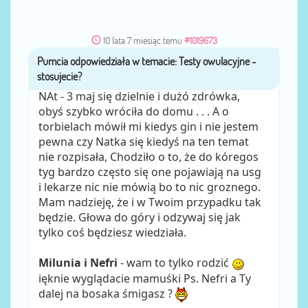
10 lata 7 miesiąc temu
#1019673
Pumcia
przez
NAt - 3 maj się dzielnie i dużó zdrówka,
obyś szybko wróciła do domu . . . A o
torbielach mówił mi kiedys gin i nie jestem
pewna czy Natka się kiedyś na ten temat
nie rozpisała, Chodziło o to, że do kóregos
tyg bardzo często się one pojawiają na usg
i lekarze nic nie mówią bo to nic groznego.
Mam nadzieję, że i w Twoim przypadku tak
będzie. Głowa do góry i odzywaj się jak
tylko coś będziesz wiedziała.
Milunia i Nefri
- wam to tylko rodzić
ięknie wyglądacie mamuśki Ps. Nefri a Ty
dalej na bosaka śmigasz ?