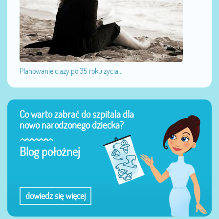
Planowanie ciąży po 35 roku życia...
Co warto zabrać do szpitala dla
nowo narodzonego dziecka?
Blog położnej
dowiedz się więcej