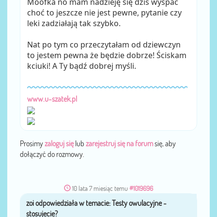
Moofka no mam nadzieję się dziś wyspać
choć to jeszcze nie jest pewne, pytanie czy
leki zadziałają tak szybko.
Nat po tym co przeczytałam od dziewczyn
to jestem pewna że będzie dobrze! Ściskam
kciuki! A Ty bądź dobrej myśli.
www.u-szatek.pl
Prosimy
zaloguj się
lub
zarejestruj się na forum
się, aby
dołączyć do rozmowy.
10 lata 7 miesiąc temu
#1019696
zoi
przez