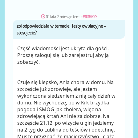
10 lata 7 miesiąc temu
#1019677
zoi
przez
Część wiadomości jest ukryta dla gości.
Proszę zaloguj się lub zarejestruj aby ją
zobaczyć.
Czuję się kiepsko, Ania chora w domu. Na
szczęście już zdrowieje, ale jestem
wykończona siedzeniem z nią cały dzień w
domu. Nie wychodzę, bo w Krk brzydka
pogoda i SMOG jak cholera, więc na
zdrowiejącą krtań Ani nie za dobrze. Na
szczęście 21.12, po wizycie u gin jedziemy
na 2 tyg do Lublina do teściów i odetchnę.
Muszę przyznać, że macierzyństwo i ciąża