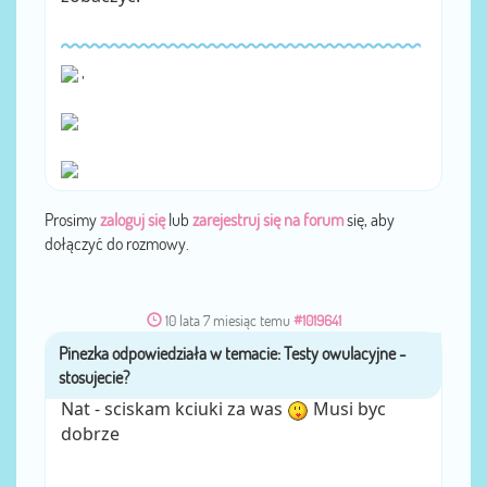
,
Prosimy
zaloguj się
lub
zarejestruj się na forum
się, aby
dołączyć do rozmowy.
10 lata 7 miesiąc temu
#1019641
Pinezka
przez
Nat - sciskam kciuki za was
Musi byc
dobrze