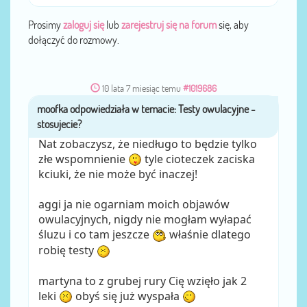
Prosimy
zaloguj się
lub
zarejestruj się na forum
się, aby
dołączyć do rozmowy.
10 lata 7 miesiąc temu
#1019686
moofka
przez
Nat zobaczysz, że niedługo to będzie tylko
złe wspomnienie
tyle cioteczek zaciska
kciuki, że nie może być inaczej!
aggi ja nie ogarniam moich objawów
owulacyjnych, nigdy nie mogłam wyłapać
śluzu i co tam jeszcze
właśnie dlatego
robię testy
martyna to z grubej rury Cię wzięło jak 2
leki
obyś się już wyspała