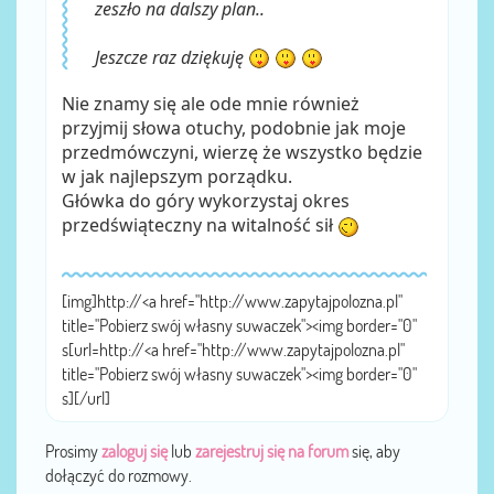
zeszło na dalszy plan..
Jeszcze raz dziękuję
Nie znamy się ale ode mnie również
przyjmij słowa otuchy, podobnie jak moje
przedmówczyni, wierzę że wszystko będzie
w jak najlepszym porządku.
Główka do góry wykorzystaj okres
przedświąteczny na witalność sił
[img]http://<a href="http://www.zapytajpolozna.pl"
title="Pobierz swój własny suwaczek"><img border="0"
s[url=http://<a href="http://www.zapytajpolozna.pl"
title="Pobierz swój własny suwaczek"><img border="0"
s][/url]
Prosimy
zaloguj się
lub
zarejestruj się na forum
się, aby
dołączyć do rozmowy.