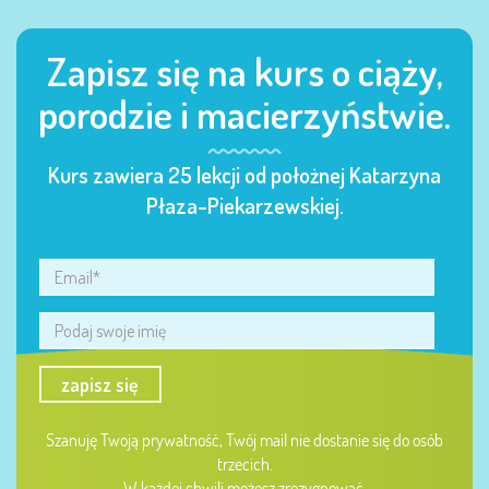
Zapisz się na kurs o ciąży,
porodzie i macierzyństwie.
Kurs zawiera 25 lekcji od położnej Katarzyna
Płaza-Piekarzewskiej.
zapisz się
Szanuję Twoją prywatność, Twój mail nie dostanie się do osób
trzecich.
W każdej chwili możesz zrezygnować.