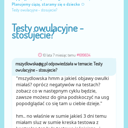
Planujemy ciążę, staramy się o dziecko
Testy owulacyjne - stosujecie?
Testy owulacyjne -
stosujecie?
10 lata 7 miesiąc temu
#1019634
mszydlowska@g.pl
przez
"mszydlowska hmm a jakieś objawy owulki
miałaś? oprócz negatywów na testach?
zobacz co w następnym cyklu będzie,
zawsze możesz do gina podskoczyć na usg
popodglądać co się tam u ciebie dzieje."
hm.. no właśnie w sumie jakieś 3 dni temu
miałam sluz w sumie kreska testowa z