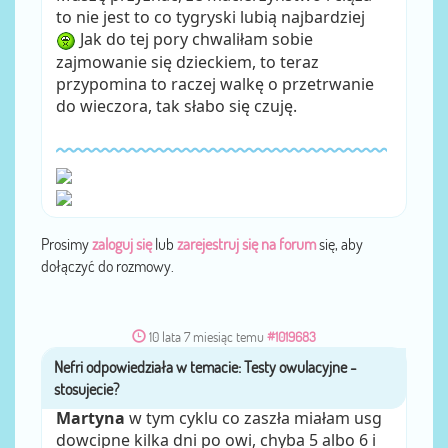
to nie jest to co tygryski lubią najbardziej
Jak do tej pory chwaliłam sobie
zajmowanie się dzieckiem, to teraz
przypomina to raczej walkę o przetrwanie
do wieczora, tak słabo się czuję.
Prosimy
zaloguj się
lub
zarejestruj się na forum
się, aby
dołączyć do rozmowy.
10 lata 7 miesiąc temu
#1019683
Nefri
przez
Martyna
w tym cyklu co zaszła miałam usg
dowcipne kilka dni po owi, chyba 5 albo 6 i