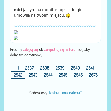
miri
ja bym na monitoring się do gina
umowila na twoim miejscu.
Prosimy
zaloguj się
lub
zarejestruj się na forum
się, aby
dołączyć do rozmowy.
1
2537
2538
2539
2540
2541
2542
2543
2544
2545
2546
2675
Moderatorzy:
kasiora
,
ilona
,
natmur11