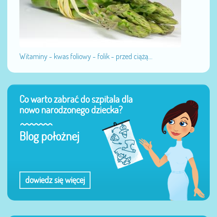
Witaminy - kwas foliowy - folik - przed ciążą...
Co warto zabrać do szpitala dla
nowo narodzonego dziecka?
Blog położnej
dowiedz się więcej