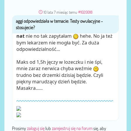
10 lata 7 miesiąc temu
#1020018
aggi
przez
nat
nie no tak zapytałam
hehe. No ja też
bym lekarzem nie mogła być. Za duża
odpowiedzialność...
Maks od 1,5h jęczy w lozeczku i nie śpi,
mnie zaraz nerwica chyba weźmie
trudno bez drzemki dzisiaj będzie. Czyli
piękny marudzący dzień będzie.
Masakra......
Prosimy
zaloguj się
lub
zarejestruj się na forum
się, aby