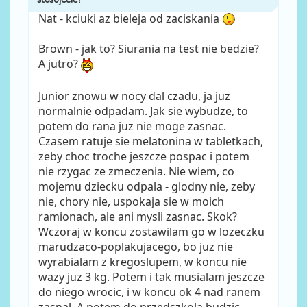
Nat - kciuki az bieleja od zaciskania
Brown - jak to? Siurania na test nie bedzie?
A jutro?
Junior znowu w nocy dal czadu, ja juz
normalnie odpadam. Jak sie wybudze, to
potem do rana juz nie moge zasnac.
Czasem ratuje sie melatonina w tabletkach,
zeby choc troche jeszcze pospac i potem
nie rzygac ze zmeczenia. Nie wiem, co
mojemu dziecku odpala - glodny nie, zeby
nie, chory nie, uspokaja sie w moich
ramionach, ale ani mysli zasnac. Skok?
Wczoraj w koncu zostawilam go w lozeczku
marudzaco-poplakujacego, bo juz nie
wyrabialam z kregoslupem, w koncu nie
wazy juz 3 kg. Potem i tak musialam jeszcze
do niego wrocic, i w koncu ok 4 nad ranem
zasnal. A potem do przedszkola budzic