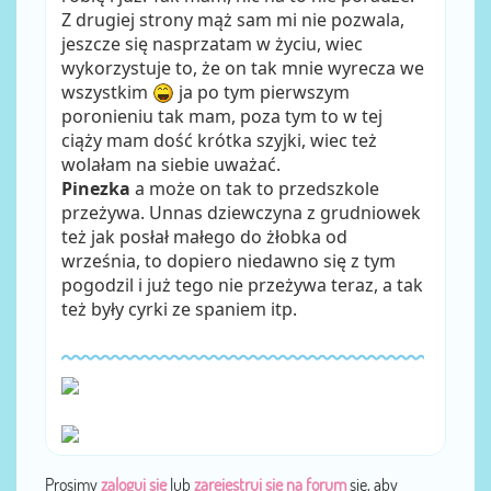
Z drugiej strony mąż sam mi nie pozwala,
jeszcze się nasprzatam w życiu, wiec
wykorzystuje to, że on tak mnie wyrecza we
wszystkim
ja po tym pierwszym
poronieniu tak mam, poza tym to w tej
ciąży mam dość krótka szyjki, wiec też
wolałam na siebie uważać.
Pinezka
a może on tak to przedszkole
przeżywa. Unnas dziewczyna z grudniowek
też jak posłał małego do żłobka od
września, to dopiero niedawno się z tym
pogodzil i już tego nie przeżywa teraz, a tak
też były cyrki ze spaniem itp.
Prosimy
zaloguj się
lub
zarejestruj się na forum
się, aby