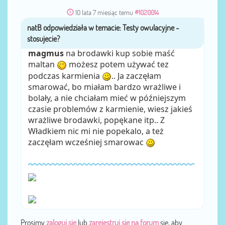
10 lata 7 miesiąc temu
#1020014
natB
przez
magmus
na brodawki kup sobie maść
maltan
możesz potem używać tez
podczas karmienia
.. Ja zaczęłam
smarować, bo miałam bardzo wrażliwe i
bolały, a nie chciałam mieć w późniejszym
czasie problemów z karmienie, wiesz jakieś
wrażliwe brodawki, popękane itp.. Z
Władkiem nic mi nie popekalo, a też
zaczęłam wcześniej smarowac
Prosimy
zaloguj się
lub
zarejestruj się na forum
się, aby