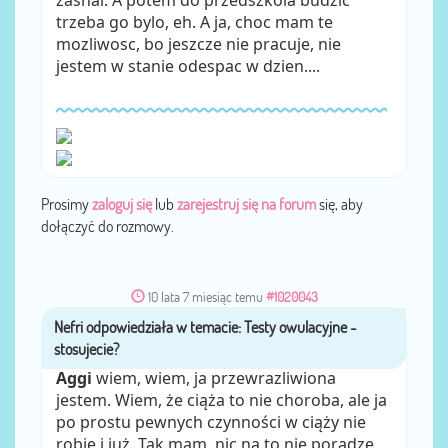
trzeba go bylo, eh. A ja, choc mam te
mozliwosc, bo jeszcze nie pracuje, nie
jestem w stanie odespac w dzien....
Prosimy
zaloguj się
lub
zarejestruj się na forum
się, aby
dołączyć do rozmowy.
10 lata 7 miesiąc temu
#1020043
Nefri
przez
Aggi
wiem, wiem, ja przewrazliwiona
jestem. Wiem, że ciąża to nie choroba, ale ja
po prostu pewnych czynności w ciąży nie
robię i już. Tak mam, nic na to nie poradze.