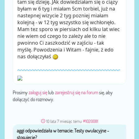
tam się dzieję. JAk dowiedziałam się o ciązy
byłam w 6 tyg i miałam 5cm torbiel, już na
nastepnej wizycie 2 tyg pozniej miałam
kolejną - w 12 tyg wszystko się wchłonęło.
Mam tez sporo w piersiach od kilku lat wiec
nie wiem od czego to zależy ale to nie
pwoinno Ci zaszkodzić w zajściu - tak
myślę. Powodzenia i Witam - fajnie, ż edo
nas dołączyłaś
Prosimy
zaloguj się
lub
zarejestruj się na forum
się, aby
dołączyć do rozmowy.
10 lata 7 miesiąc temu
#1020081
aggi
przez