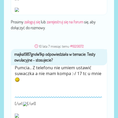
Prosimy
zaloguj się
lub
zarejestruj się na forum
się, aby
dołączyć do rozmowy.
10 lata 7 miesiąc temu
#1020072
majka1987gnoWlkp
przez
Pumcia.. Z telefonu nie umiem ustawić
suwaczka a nie mam kompa :-/ 17 tc u mnie
[/url
[/url]