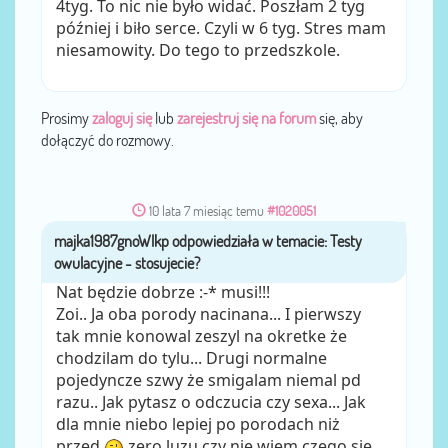
4tyg. To nic nie było widać. Poszłam 2 tyg
później i biło serce. Czyli w 6 tyg. Stres mam
niesamowity. Do tego to przedszkole.
Prosimy
zaloguj się
lub
zarejestruj się na forum
się, aby
dołączyć do rozmowy.
10 lata 7 miesiąc temu
#1020051
majka1987gnoWlkp
przez
Nat będzie dobrze :-* musi!!!
Zoi.. Ja oba porody nacinana... I pierwszy
tak mnie konowal zeszyl na okretke że
chodzilam do tylu... Drugi normalne
pojedyncze szwy że smigalam niemal pd
razu.. Jak pytasz o odczucia czy sexa... Jak
dla mnie niebo lepiej po porodach niż
przed
zero luzu czy nie wiem czego się