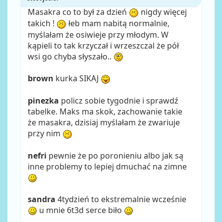
Masakra co to był za dzień
nigdy więcej
takich !
łeb mam nabitą normalnie,
myślałam że osiwieje przy młodym. W
kąpieli to tak krzyczał i wrzeszczal że pół
wsi go chyba słyszało..
brown
kurka SIKAJ
pinezka
policz sobie tygodnie i sprawdź
tabelke. Maks ma skok, zachowanie takie
że masakra, dzisiaj myślałam że zwariuje
przy nim
nefri
pewnie że po poronieniu albo jak są
inne problemy to lepiej dmuchać na zimne
sandra
4tydzień to ekstremalnie wcześnie
u mnie 6t3d serce biło