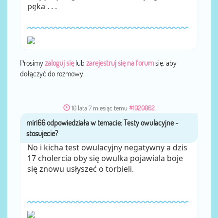
pęka . . .
Prosimy
zaloguj się
lub
zarejestruj się na forum
się, aby
dołączyć do rozmowy.
10 lata 7 miesiąc temu
#1020062
miri66
przez
No i kicha test owulacyjny negatywny a dzis
17 cholercia oby się owulka pojawiala boje
się znowu usłyszeć o torbieli.