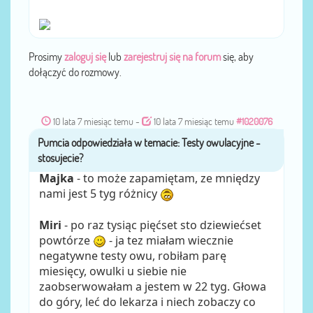
Prosimy
zaloguj się
lub
zarejestruj się na forum
się, aby
dołączyć do rozmowy.
10 lata 7 miesiąc temu
-
10 lata 7 miesiąc temu
#1020076
Pumcia
przez
Majka
- to może zapamiętam, ze mniędzy
nami jest 5 tyg różnicy
Miri
- po raz tysiąc pięćset sto dziewiećset
powtórze
- ja tez miałam wiecznie
negatywne testy owu, robiłam parę
miesięcy, owulki u siebie nie
zaobserwowałam a jestem w 22 tyg. Głowa
do góry, leć do lekarza i niech zobaczy co