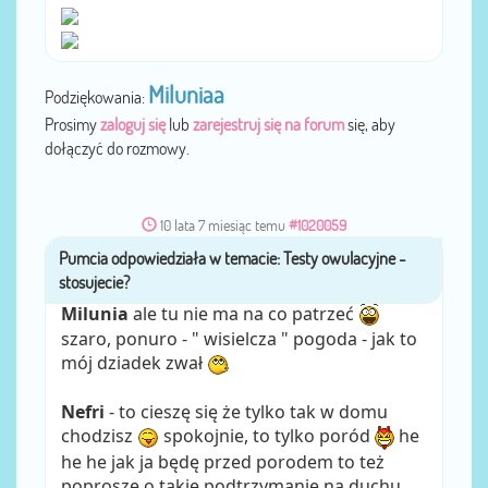
Miluniaa
Podziękowania:
Prosimy
zaloguj się
lub
zarejestruj się na forum
się, aby
dołączyć do rozmowy.
10 lata 7 miesiąc temu
#1020059
Pumcia
przez
Milunia
ale tu nie ma na co patrzeć
szaro, ponuro - " wisielcza " pogoda - jak to
mój dziadek zwał
Nefri
- to cieszę się że tylko tak w domu
chodzisz
spokojnie, to tylko poród
he
he he jak ja będę przed porodem to też
poproszę o takie podtrzymanie na duchu