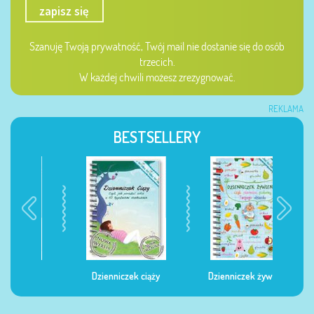
zapisz się
Szanuję Twoją prywatność, Twój mail nie dostanie się do osób
trzecich.
W każdej chwili możesz zrezygnować.
REKLAMA
BESTSELLERY
Dzienniczek ciąży
Dzienniczek żywienia
Dzi