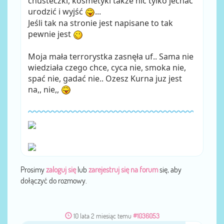
chusteczki, kosmetyki także nic tylko jechać
urodzić i wyjść
...
Jeśli tak na stronie jest napisane to tak
pewnie jest
Moja mała terrorystka zasnęła uf.. Sama nie
wiedziała czego chce, cyca nie, smoka nie,
spać nie, gadać nie.. Ozesz Kurna juz jest
na,, nie,,
Prosimy
zaloguj się
lub
zarejestruj się na forum
się, aby
dołączyć do rozmowy.
10 lata 2 miesiąc temu
#1036053