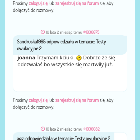
Prosimy
zaloguj się
lub
zarejestruj się na forum
się, aby
dołączyć do rozmowy.
10 lata 2 miesiąc temu
#1036075
Sandruska1995
przez
joanna
Trzymam kciuki.
Dobrze że się
odezwałaś bo wszystkie się martwiły już.
Prosimy
zaloguj się
lub
zarejestruj się na forum
się, aby
dołączyć do rozmowy.
10 lata 2 miesiąc temu
#1036082
aggi
przez