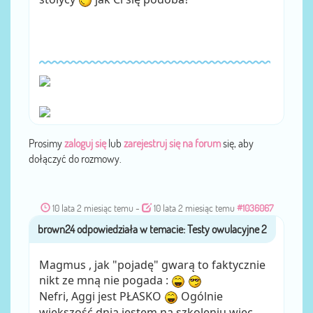
Prosimy
zaloguj się
lub
zarejestruj się na forum
się, aby
dołączyć do rozmowy.
10 lata 2 miesiąc temu
-
10 lata 2 miesiąc temu
#1036067
brown24
przez
Magmus , jak "pojadę" gwarą to faktycznie
nikt ze mną nie pogada :
Nefri, Aggi jest PŁASKO
Ogólnie
większość dnia jestem na szkoleniu więc