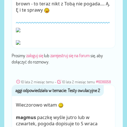
brown - to teraz nikt z Tobą nie pogada.... Ą,
Ę i te sprawy
Prosimy
zaloguj się
lub
zarejestruj się na forum
się, aby
dołączyć do rozmowy.
10 lata 2 miesiąc temu
-
10 lata 2 miesiąc temu
#1036058
aggi
przez
Wieczorowo witam
magmus
paczkę wyśle jutro lub w
czwartek, pogoda dopisuje to S wraca