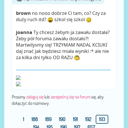
brown
no nooo dobrze Ci tam, co? Czy za
duży ruch itd?
szkol się szkol
joanna
Ty chcesz żebym ja zawału dostała?
Żeby pół foruma zawału dostało?!
Martwilysmy się! TRZYMAM NADAL KCIUKI
daj znać jak będziesz miała wyniki :* ale nie
za kilka dni tylko OD RAZU
Prosimy
zaloguj się
lub
zarejestruj się na forum
się, aby
dołączyć do rozmowy.
1
188
189
190
191
192
193
194
195
196
197
657