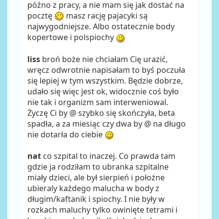
późno z pracy, a nie mam się jak dostać na
pocztę
masz rację pajacyki są
najwygodniejsze. Albo ostatecznie body
kopertowe i polspiochy
liss
broń boże nie chciałam Cię urazić,
wręcz odwrotnie napisałam to byś poczuła
się lepiej w tym wszystkim. Będzie dobrze,
udało się więc jest ok, widocznie coś było
nie tak i organizm sam interweniowal.
Życzę Ci by @ szybko się skończyła, beta
spadła, a za miesiąc czy dwa by @ na długo
nie dotarła do ciebie
nat
co szpital to inaczej. Co prawda tam
gdzie ja rodziłam to ubranka szpitalne
miały dzieci, ale był sierpień i położne
ubieraly każdego malucha w body z
długim/kaftanik i spiochy. I nie były w
rozkach maluchy tylko owinięte tetrami i