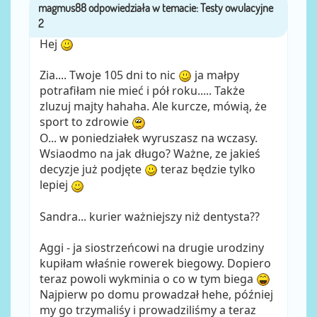
magmus88
przez
Hej
Zia.... Twoje 105 dni to nic
ja małpy
potrafiłam nie mieć i pół roku..... Także
zluzuj majty hahaha. Ale kurcze, mówią, że
sport to zdrowie
O... w poniedziałek wyruszasz na wczasy.
Wsiaodmo na jak długo? Ważne, ze jakieś
decyzje już podjęte
teraz będzie tylko
lepiej
Sandra... kurier ważniejszy niż dentysta??
Aggi - ja siostrzeńcowi na drugie urodziny
kupiłam właśnie rowerek biegowy. Dopiero
teraz powoli wykminia o co w tym biega
Najpierw po domu prowadzał hehe, później
my go trzymaliśy i prowadziliśmy a teraz