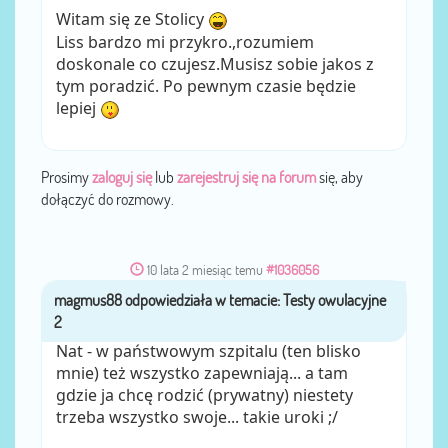
Witam się ze Stolicy
Liss bardzo mi przykro.,rozumiem
doskonale co czujesz.Musisz sobie jakos z
tym poradzić. Po pewnym czasie będzie
lepiej
Prosimy
zaloguj się
lub
zarejestruj się na forum
się, aby
dołączyć do rozmowy.
10 lata 2 miesiąc temu
#1036056
magmus88
przez
Nat - w państwowym szpitalu (ten blisko
mnie) też wszystko zapewniają... a tam
gdzie ja chcę rodzić (prywatny) niestety
trzeba wszystko swoje... takie uroki ;/