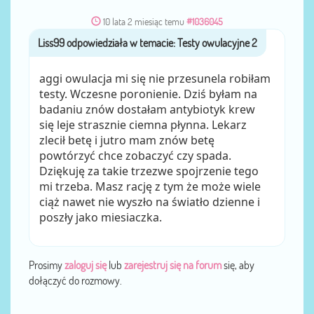
10 lata 2 miesiąc temu
#1036045
Liss99
przez
aggi owulacja mi się nie przesunela robiłam
testy. Wczesne poronienie. Dziś byłam na
badaniu znów dostałam antybiotyk krew
się leje strasznie ciemna płynna. Lekarz
zlecił betę i jutro mam znów betę
powtórzyć chce zobaczyć czy spada.
Dziękuję za takie trzezwe spojrzenie tego
mi trzeba. Masz rację z tym że może wiele
ciąż nawet nie wyszło na światło dzienne i
poszły jako miesiaczka.
Prosimy
zaloguj się
lub
zarejestruj się na forum
się, aby
dołączyć do rozmowy.