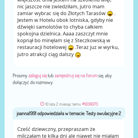
nic jaszcze nie zwiedziłam, jutro mam
zamiar wybrac się do Złotych Tarasów
.
Jestem w Hotelu obok lotniska, gdyby nie
dźwięki samolotów to chyba całkiem
spokojna dzielnica. Aaaa zaszczyt mnie
kopnął bo minęłam się z Steczkowską w
restauracji hotelowej
.Teraz juz w wyrku,
jutro atrakcji ciąg dalszy
Prosimy
zaloguj się
lub
zarejestruj się na forum
się, aby
dołączyć do rozmowy.
10 lata 2 miesiąc temu
#1036073
joanna1991
przez
Cześć dziewczny, przepraszam że
milczałam te kilka dni ale niawet nie miałam