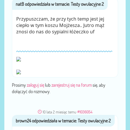
natB
przez
Przypuszczam, że przy tych temp jest jej
ciepło w tym koszu Mojżesza.. Jutro mąż
znosi do nas do sypialni łóżeczko uf
Prosimy
zaloguj się
lub
zarejestruj się na forum
się, aby
dołączyć do rozmowy.
10 lata 2 miesiąc temu
#1036054
brown24
przez