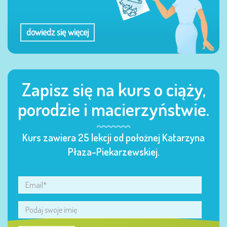
dowiedz się więcej
Zapisz się na kurs o ciąży,
porodzie i macierzyństwie.
Kurs zawiera 25 lekcji od położnej Katarzyna
Płaza-Piekarzewskiej.