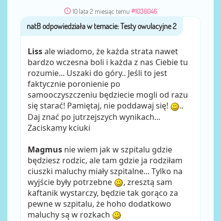
10 lata 2 miesiąc temu
#1036046
natB
przez
Liss
ale wiadomo, że każda strata nawet
bardzo wczesna boli i każda z nas Ciebie tu
rozumie... Uszaki do góry.. Jeśli to jest
faktycznie poronienie po
samooczyszczeniu będziecie mogli od razu
się starać! Pamiętaj, nie poddawaj się!
..
Daj znać po jutrzejszych wynikach...
Zaciskamy kciuki
Magmus
nie wiem jak w szpitalu gdzie
będziesz rodzic, ale tam gdzie ja rodziłam
ciuszki maluchy miały szpitalne... Tylko na
wyjście były potrzebne
, zresztą sam
kaftanik wystarczy, będzie tak gorąco za
pewne w szpitalu, że hoho dodatkowo
maluchy są w rozkach