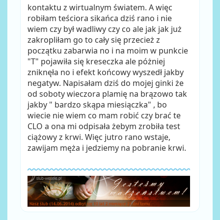
kontaktu z wirtualnym światem. A więc
robiłam teściora sikańca dziś rano i nie
wiem czy był wadliwy czy co ale jak jak już
zakropliłam go to cały się przecież z
początku zabarwia no i na moim w punkcie
"T" pojawiła się kreseczka ale póżniej
zniknęła no i efekt końcowy wyszedł jakby
negatyw. Napisałam dziś do mojej ginki że
od soboty wieczora plamię na brązowo tak
jakby " bardzo skąpa miesiączka" , bo
wiecie nie wiem co mam robić czy brać te
CLO a ona mi odpisała żebym zrobiła test
ciążowy z krwi. Więc jutro rano wstaje,
zawijam męża i jedziemy na pobranie krwi.