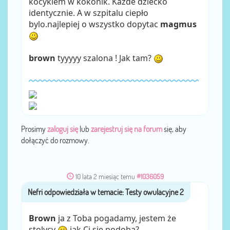
kocykiem w kokonik. Każde dziecko
identycznie. A w szpitalu ciepło
bylo.najlepiej o wszystko dopytac
magmus
brown
tyyyyy szalona ! Jak tam?
Prosimy
zaloguj się
lub
zarejestruj się na forum
się, aby
dołączyć do rozmowy.
10 lata 2 miesiąc temu
#1036059
Nefri
przez
Brown
ja z Toba pogadamy, jestem że
stolycy
jak Ci się podoba?