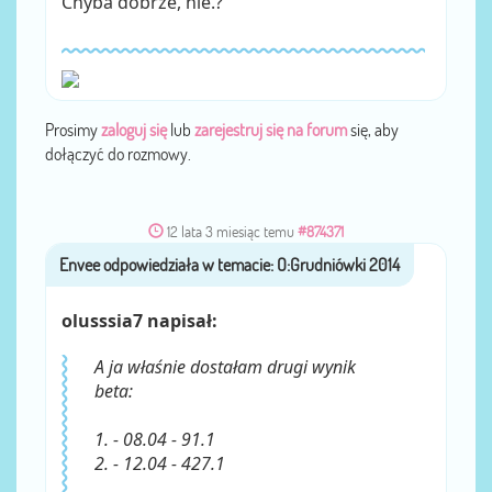
Chyba dobrze, nie.?
Prosimy
zaloguj się
lub
zarejestruj się na forum
się, aby
dołączyć do rozmowy.
12 lata 3 miesiąc temu
#874371
Envee
przez
olusssia7 napisał:
A ja właśnie dostałam drugi wynik
beta:
1. - 08.04 - 91.1
2. - 12.04 - 427.1