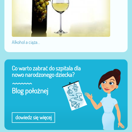
Alkohol a ciąża...
Co warto zabrać do szpitala dla
nowo narodzonego dziecka?
Blog położnej
dowiedz się więcej