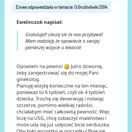
Envee
przez
Ewelinczok napisał:
Gratuluje!! cieszę sie że nas przybywa!
Mam nadzieję że opowiecie o swojej
pierwszej wizycie u lekarza!
Opowiem na pewno!
Jutro dzwonię,
żeby zarejestrować się do mojej Pani
ginekolog.
Planuję wizytę koniecznie na ten miesiąc,
ponieważ to 6 tydzień, czyli ok 4 tydzień
dziecka. Trochę się denerwuję i mówiąc
szczerze, pomimo wielkiej radości,
chciałabym mieć całkowitą pewność. Więc
liczę na USG, chcę zobaczyć maleństwo i
może uda się już usłyszeć bicie serduszka.
Oby było wszystko w porządku! Boję się