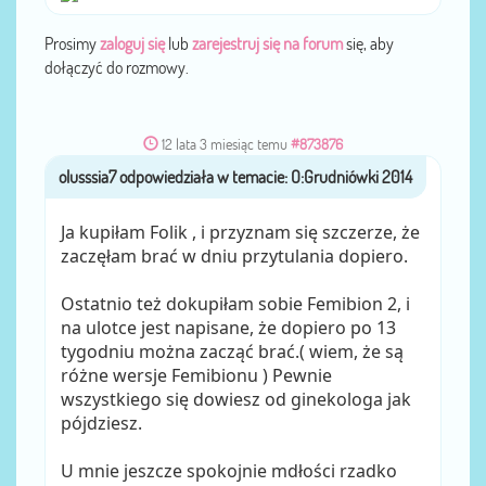
Prosimy
zaloguj się
lub
zarejestruj się na forum
się, aby
dołączyć do rozmowy.
12 lata 3 miesiąc temu
#873876
olusssia7
przez
Ja kupiłam Folik , i przyznam się szczerze, że
zaczęłam brać w dniu przytulania dopiero.
Ostatnio też dokupiłam sobie Femibion 2, i
na ulotce jest napisane, że dopiero po 13
tygodniu można zacząć brać.( wiem, że są
różne wersje Femibionu ) Pewnie
wszystkiego się dowiesz od ginekologa jak
pójdziesz.
U mnie jeszcze spokojnie mdłości rzadko