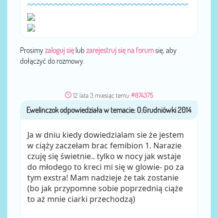
Prosimy
zaloguj się
lub
zarejestruj się na forum
się, aby
dołączyć do rozmowy.
12 lata 3 miesiąc temu
#874375
Ewelinczok
przez
Ja w dniu kiedy dowiedzialam sie że jestem
w ciąży zaczełam brac femibion 1. Narazie
czuję się świetnie.. tylko w nocy jak wstaje
do młodego to kreci mi się w glowie- po za
tym exstra! Mam nadzieje że tak zostanie
(bo jak przypomne sobie poprzednią ciąże
to aż mnie ciarki przechodzą)