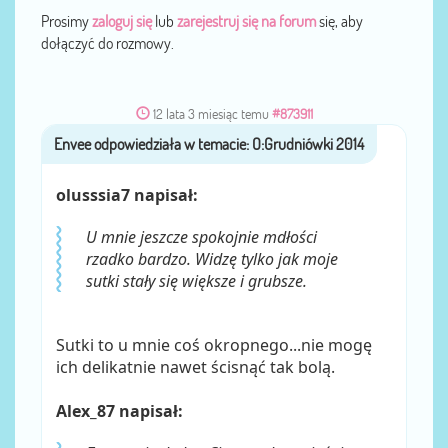
Prosimy
zaloguj się
lub
zarejestruj się na forum
się, aby
dołączyć do rozmowy.
12 lata 3 miesiąc temu
#873911
Envee
przez
olusssia7 napisał:
U mnie jeszcze spokojnie mdłości
rzadko bardzo. Widzę tylko jak moje
sutki stały się większe i grubsze.
Sutki to u mnie coś okropnego...nie mogę
ich delikatnie nawet ścisnąć tak bolą.
Alex_87 napisał: