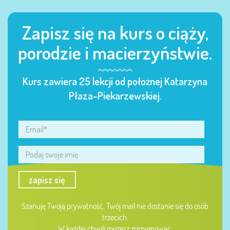
Zapisz się na kurs o ciąży,
porodzie i macierzyństwie.
Kurs zawiera 25 lekcji od położnej Katarzyna
Płaza-Piekarzewskiej.
zapisz się
Szanuję Twoją prywatność, Twój mail nie dostanie się do osób
trzecich.
W każdej chwili możesz zrezygnować.