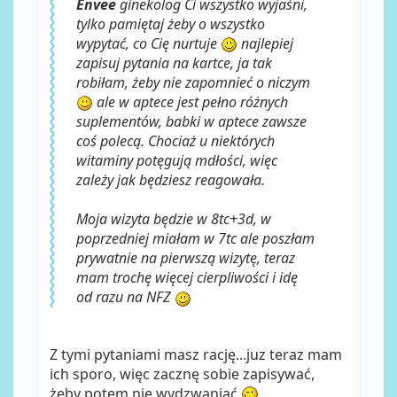
Envee
ginekolog Ci wszystko wyjaśni,
tylko pamiętaj żeby o wszystko
wypytać, co Cię nurtuje
najlepiej
zapisuj pytania na kartce, ja tak
robiłam, żeby nie zapomnieć o niczym
ale w aptece jest pełno różnych
suplementów, babki w aptece zawsze
coś polecą. Chociaż u niektórych
witaminy potęgują mdłości, więc
zależy jak będziesz reagowała.
Moja wizyta będzie w 8tc+3d, w
poprzedniej miałam w 7tc ale poszłam
prywatnie na pierwszą wizytę, teraz
mam trochę więcej cierpliwości i idę
od razu na NFZ
Z tymi pytaniami masz rację...juz teraz mam
ich sporo, więc zacznę sobie zapisywać,
żeby potem nie wydzwaniać