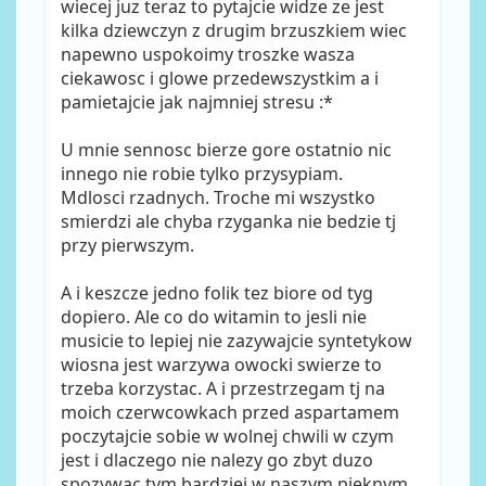
wiecej juz teraz to pytajcie widze ze jest
kilka dziewczyn z drugim brzuszkiem wiec
napewno uspokoimy troszke wasza
ciekawosc i glowe przedewszystkim a i
pamietajcie jak najmniej stresu :*
U mnie sennosc bierze gore ostatnio nic
innego nie robie tylko przysypiam.
Mdlosci rzadnych. Troche mi wszystko
smierdzi ale chyba rzyganka nie bedzie tj
przy pierwszym.
A i keszcze jedno folik tez biore od tyg
dopiero. Ale co do witamin to jesli nie
musicie to lepiej nie zazywajcie syntetykow
wiosna jest warzywa owocki swierze to
trzeba korzystac. A i przestrzegam tj na
moich czerwcowkach przed aspartamem
poczytajcie sobie w wolnej chwili w czym
jest i dlaczego nie nalezy go zbyt duzo
spozywac tym bardziej w naszym pieknym