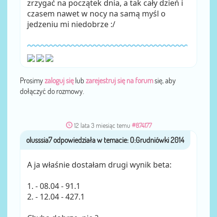
zrzygać na początek dnia, a tak cały dzień i
czasem nawet w nocy na samą myśl o
jedzeniu mi niedobrze :/
Prosimy
zaloguj się
lub
zarejestruj się na forum
się, aby
dołączyć do rozmowy.
12 lata 3 miesiąc temu
#874177
olusssia7
przez
A ja właśnie dostałam drugi wynik beta:
1. - 08.04 - 91.1
2. - 12.04 - 427.1