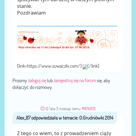
stanie.
Pozdrawiam
[link=https://www.suwaczki.com/]
[/link]
Prosimy
zaloguj się
lub
zarejestruj się na forum
się, aby
dołączyć do rozmowy.
12 lata 3 miesiąc temu
#874072
Alex_87
przez
Z tego co wiem, to z prowadzeniem ciąży