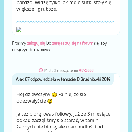
bardzo. Widzę tylko jak moje sutki stały się
większe i grubsze.
Prosimy
zaloguj się
lub
zarejestruj się na forum
się, aby
dołączyć do rozmowy.
12 lata 3 miesiąc temu
#873886
Alex_87
przez
Hej dziewczyny
Fajnie, że się
odezwałyście
Ja też biorę kwas foliowy, już ze 3 miesiące,
odkąd zaczęliśmy się starać, witamin
żadnych nie biorę, ale mam mdłości od