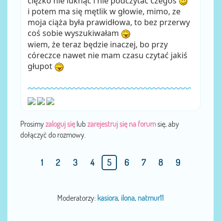
cięzko nie luknąć i nie podczytać czegoś
i potem ma się mętlik w głowie, mimo, ze
moja ciąża była prawidłowa, to bez przerwy
coś sobie wyszukiwałam
wiem, że teraz będzie inaczej, bo przy
córeczce nawet nie mam czasu czytać jakiś
głupot
Prosimy
zaloguj się
lub
zarejestruj się na forum
się, aby
dołączyć do rozmowy.
1
2
3
4
5
6
7
8
9
Moderatorzy:
kasiora
,
ilona
,
natmur11