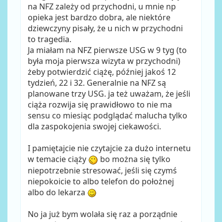
na NFZ zależy od przychodni, u mnie np
opieka jest bardzo dobra, ale niektóre
dziewczyny pisały, że u nich w przychodni
to tragedia.
Ja miałam na NFZ pierwsze USG w 9 tyg (to
była moja pierwsza wizyta w przychodni)
żeby potwierdzić ciążę, później jakoś 12
tydzień, 22 i 32. Generalnie na NFZ są
planowane trzy USG. ja też uważam, że jeśli
ciąża rozwija się prawidłowo to nie ma
sensu co miesiąc podglądać malucha tylko
dla zaspokojenia swojej ciekawości.
I pamiętajcie nie czytajcie za dużo internetu
w temacie ciąży
bo można się tylko
niepotrzebnie stresować, jeśli się czymś
niepokoicie to albo telefon do położnej
albo do lekarza
No ja już bym wolała się raz a porządnie