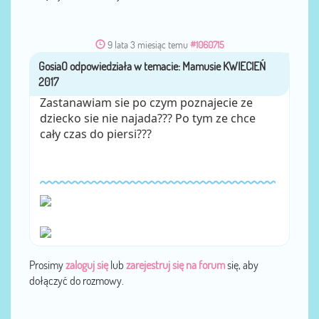
9 lata 3 miesiąc temu
#1060715
GosiaO
przez
Zastanawiam sie po czym poznajecie ze
dziecko sie nie najada??? Po tym ze chce
cały czas do piersi???
Prosimy
zaloguj się
lub
zarejestruj się na forum
się, aby
dołączyć do rozmowy.