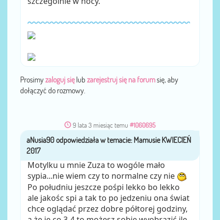
szczególnie w nocy.
Prosimy
zaloguj się
lub
zarejestruj się na forum
się, aby
dołączyć do rozmowy.
9 lata 3 miesiąc temu
#1060695
aNusia90
przez
Motylku u mnie Zuza to wogóle mało
sypia...nie wiem czy to normalne czy nie
Po południu jeszcze pośpi lekko bo lekko
ale jakośc spi a tak to po jedzeniu ona świat
chce oglądać przez dobre półtorej godziny,
a że je co 3-4 to możesz sobie wyobrazić ile