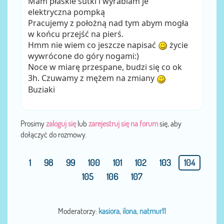
Mam płaskie sutki i wyrabiam je
elektryczna pompką
Pracujemy z położną nad tym abym mogła
w końcu przejść na pierś.
Hmm nie wiem co jeszcze napisać
życie
wywrócone do góry nogami:)
Noce w miarę przespane, budzi się co ok
3h. Czuwamy z mężem na zmiany
Buziaki
Prosimy
zaloguj się
lub
zarejestruj się na forum
się, aby
dołączyć do rozmowy.
1
98
99
100
101
102
103
104
105
106
107
Moderatorzy:
kasiora
,
ilona
,
natmur11