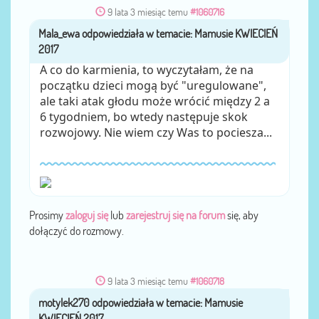
9 lata 3 miesiąc temu
#1060716
Mala_ewa
przez
A co do karmienia, to wyczytałam, że na
początku dzieci mogą być "uregulowane",
ale taki atak głodu może wrócić między 2 a
6 tygodniem, bo wtedy następuje skok
rozwojowy. Nie wiem czy Was to pociesza...
Prosimy
zaloguj się
lub
zarejestruj się na forum
się, aby
dołączyć do rozmowy.
9 lata 3 miesiąc temu
#1060718
motylek270
przez