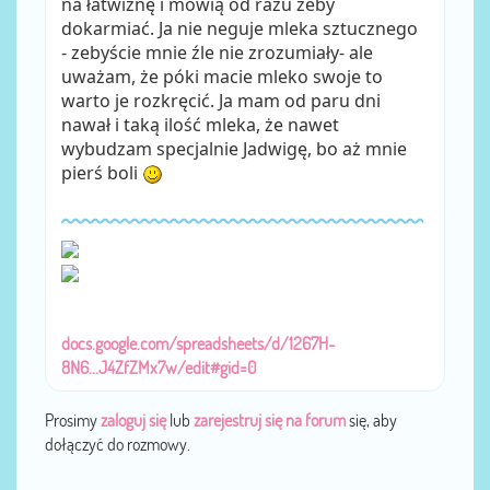
na łatwiznę i mówią od razu żeby
dokarmiać. Ja nie neguje mleka sztucznego
- zebyście mnie źle nie zrozumiały- ale
uważam, że póki macie mleko swoje to
warto je rozkręcić. Ja mam od paru dni
nawał i taką ilość mleka, że nawet
wybudzam specjalnie Jadwigę, bo aż mnie
pierś boli
docs.google.com/spreadsheets/d/1267H-
8N6...J4ZfZMx7w/edit#gid=0
Prosimy
zaloguj się
lub
zarejestruj się na forum
się, aby
dołączyć do rozmowy.