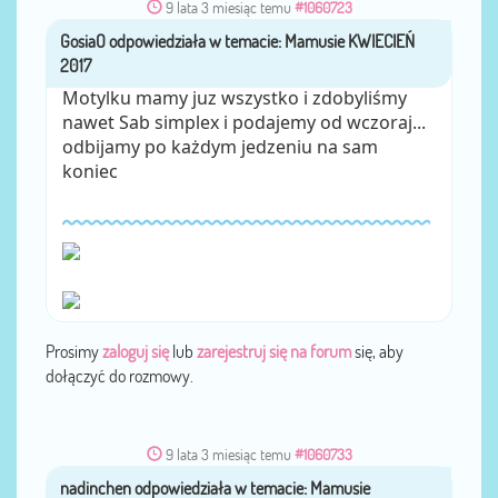
9 lata 3 miesiąc temu
#1060723
GosiaO
przez
Motylku mamy juz wszystko i zdobyliśmy
nawet Sab simplex i podajemy od wczoraj...
odbijamy po każdym jedzeniu na sam
koniec
Prosimy
zaloguj się
lub
zarejestruj się na forum
się, aby
dołączyć do rozmowy.
9 lata 3 miesiąc temu
#1060733
nadinchen
przez