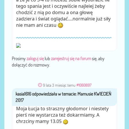
tego spania jest i oczywiście najleiej żeby
chodzić z nią po domu a ona głowę
zadziera i świat oglądać....normalnie już siły
nie mam ani czasu
Prosimy
zaloguj się
lub
zarejestruj się na forum
się, aby
dołączyć do rozmowy.
9 lata 3 miesiąc temu
#1060697
kasia1616
przez
Moja Łucja to straszny głodomor i niestety
pierś nie wystarcza też dokarmiamy. A
chrzciny mamy 13.05