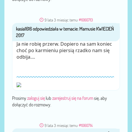
9 lata 3 miesiąc temu
#1060713
kasia1616
przez
Ja nie robię przerw. Dopiero na sam koniec
choć po karmieniu piersią rzadko nam się
odbija....
Prosimy
zaloguj się
lub
zarejestruj się na forum
się, aby
dołączyć do rozmowy.
9 lata 3 miesiąc temu
#1060714