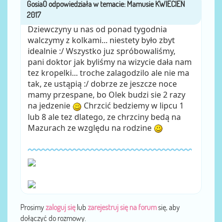
GosiaO
przez
Dziewczyny u nas od ponad tygodnia
walczymy z kolkami... niestety było zbyt
idealnie :/ Wszystko juz spróbowaliśmy,
pani doktor jak byliśmy na wizycie dała nam
tez kropelki... troche zalagodzilo ale nie ma
tak, ze ustąpią :/ dobrze ze jeszcze noce
mamy przespane, bo Olek budzi sie 2 razy
na jedzenie
Chrzcić bedziemy w lipcu 1
lub 8 ale tez dlatego, ze chrzciny bedą na
Mazurach ze względu na rodzine
Prosimy
zaloguj się
lub
zarejestruj się na forum
się, aby
dołączyć do rozmowy.