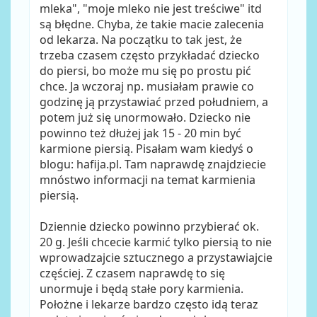
mleka", "moje mleko nie jest treściwe" itd
są błędne. Chyba, że takie macie zalecenia
od lekarza. Na początku to tak jest, że
trzeba czasem często przykładać dziecko
do piersi, bo może mu się po prostu pić
chce. Ja wczoraj np. musiałam prawie co
godzinę ją przystawiać przed południem, a
potem już się unormowało. Dziecko nie
powinno też dłużej jak 15 - 20 min być
karmione piersią. Pisałam wam kiedyś o
blogu: hafija.pl. Tam naprawdę znajdziecie
mnóstwo informacji na temat karmienia
piersią.
Dziennie dziecko powinno przybierać ok.
20 g. Jeśli chcecie karmić tylko piersią to nie
wprowadzajcie sztucznego a przystawiajcie
częściej. Z czasem naprawdę to się
unormuje i będą stałe pory karmienia.
Położne i lekarze bardzo często idą teraz