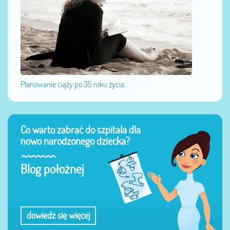
Planowanie ciąży po 35 roku życia...
Co warto zabrać do szpitala dla
nowo narodzonego dziecka?
Blog położnej
dowiedz się więcej