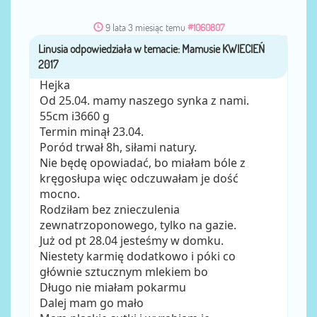
9 lata 3 miesiąc temu
#1060807
Linusia
przez
Hejka
Od 25.04. mamy naszego synka z nami.
55cm i3660 g
Termin minął 23.04.
Poród trwał 8h, siłami natury.
Nie będę opowiadać, bo miałam bóle z
kręgosłupa więc odczuwałam je dość
mocno.
Rodziłam bez znieczulenia
zewnatrzoponowego, tylko na gazie.
Już od pt 28.04 jesteśmy w domku.
Niestety karmię dodatkowo i póki co
głównie sztucznym mlekiem bo
Długo nie miałam pokarmu
Dalej mam go mało