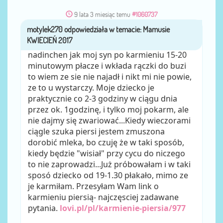
9 lata 3 miesiąc temu
#1060737
motylek270
przez
nadinchen jak moj syn po karmieniu 15-20
minutowym płacze i wkłada rączki do buzi
to wiem ze sie nie najadł i nikt mi nie powie,
ze to u wystarczy. Moje dziecko je
praktycznie co 2-3 godziny w ciągu dnia
przez ok. 1godzinę, i tylko moj pokarm, ale
nie dajmy się zwariować...Kiedy wieczorami
ciągle szuka piersi jestem zmuszona
dorobić mleka, bo czuję że w taki sposób,
kiedy będzie "wisiał" przy cycu do niczego
to nie zaprowadzi...Już próbowałam i w taki
sposó dziecko od 19-1.30 płakało, mimo ze
je karmiłam. Przesyłam Wam link o
karmieniu piersią- najczęsciej zadawane
pytania.
lovi.pl/pl/karmienie-piersia/977