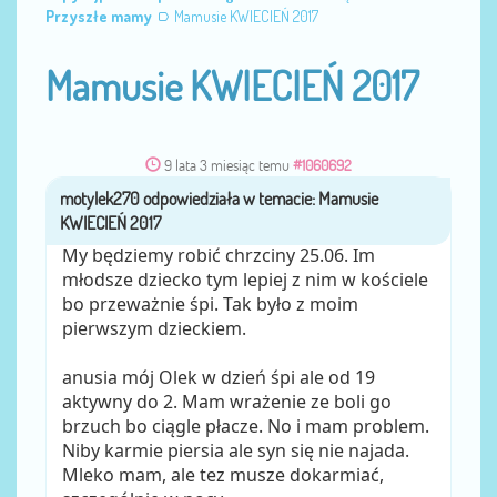
Przyszłe mamy
Mamusie KWIECIEŃ 2017
Mamusie KWIECIEŃ 2017
9 lata 3 miesiąc temu
#1060692
motylek270
przez
My będziemy robić chrzciny 25.06. Im
młodsze dziecko tym lepiej z nim w kościele
bo przeważnie śpi. Tak było z moim
pierwszym dzieckiem.
anusia mój Olek w dzień śpi ale od 19
aktywny do 2. Mam wrażenie ze boli go
brzuch bo ciągle płacze. No i mam problem.
Niby karmie piersia ale syn się nie najada.
Mleko mam, ale tez musze dokarmiać,