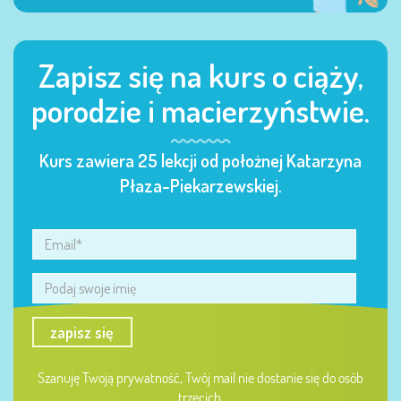
Zapisz się na kurs o ciąży,
porodzie i macierzyństwie.
Kurs zawiera 25 lekcji od położnej Katarzyna
Płaza-Piekarzewskiej.
zapisz się
Szanuję Twoją prywatność, Twój mail nie dostanie się do osób
trzecich.