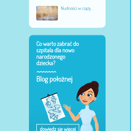
Nudności w ciąży...
Co warto zabrać do
szpitala dla nowo
narodzonego
dziecka?
Blog położnej
dowiedz się więcej