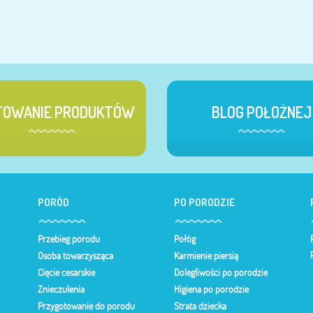
TOWANIE PRODUKTÓW
BLOG POŁOŻNEJ
PORÓD
PO PORODZIE
Przebieg porodu
Połóg
Osoba towarzysząca
Karmienie piersią
Cięcie cesarskie
Dolegliwości po porodzie
Znieczulenia
Higiena po porodzie
Przygotowanie do porodu
Strata dziecka