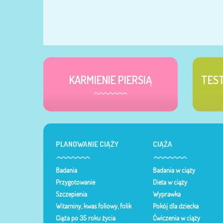
KARMIENIE PIERSIĄ
TES
PLANOWANIE CIĄŻY
CIĄŻA
Badania
Badania w ciąży
Przygotowanie
Dieta w ciąży
Szczepienia
Wyprawka
Witaminy, kwas foliowy, folik
Pokój dla dziecka
Ciąża po 35 roku życia
Ćwiczenia w ciąży