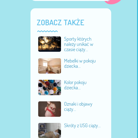
ZOBACZ TAKŻE
Sporty których
należy unikać w
czasie ciąży...
Mebelki w pokoju
dziecka...
Kolor pokoju
dziecka...
Oznaki i objawy
ciąży...
Skróty z USG ciąży...