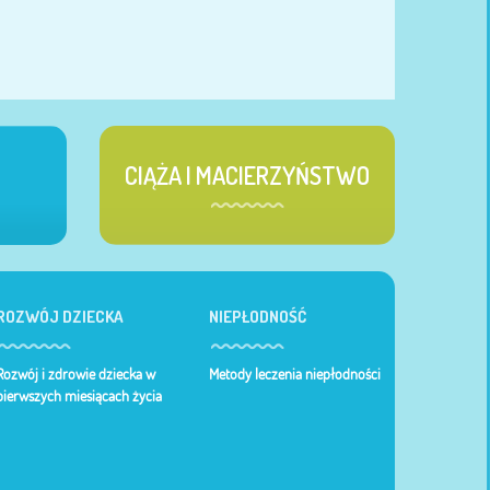
CIĄŻA I MACIERZYŃSTWO
ROZWÓJ DZIECKA
NIEPŁODNOŚĆ
Rozwój i zdrowie dziecka w
Metody leczenia niepłodności
pierwszych miesiącach życia