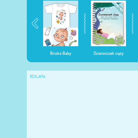
egularna mama
Brioko Baby
Dzienniczek ciąży
REKLAMA