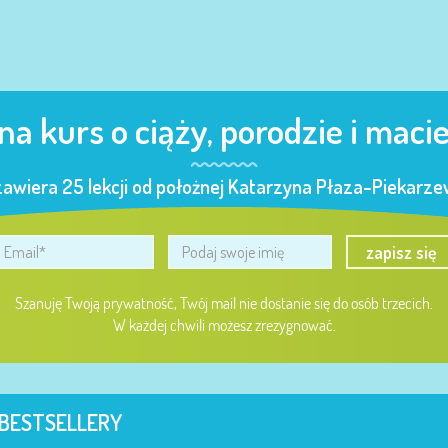
 na kurs o ciąży, porodzie i maci
zawiera 25 lekcji od położnej Katarzyna Płaza-Piekarzew
zapisz się
Szanuję Twoją prywatność, Twój mail nie dostanie się do osób trzecich.
W każdej chwili możesz zrezygnować.
BESTSELLERY