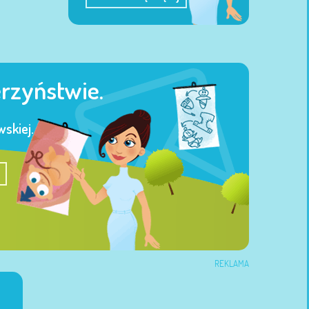
erzyństwie.
skiej.
REKLAMA