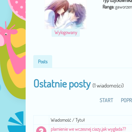
Typ użytkownika
Ranga:
gaworzen
Wylogowany
Posts
Ostatnie posty
(1 wiadomości)
START
POPR
Wiadomość / Tytuł
plamienie we wczesnej ciazy,jak wyglada??