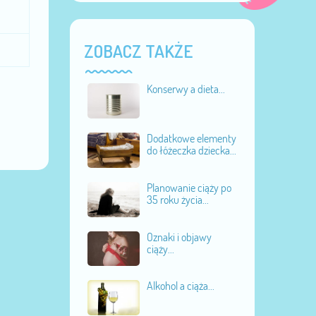
ZOBACZ TAKŻE
Konserwy a dieta...
Dodatkowe elementy
do łóżeczka dziecka...
Planowanie ciąży po
35 roku życia...
Oznaki i objawy
ciąży...
Alkohol a ciąża...