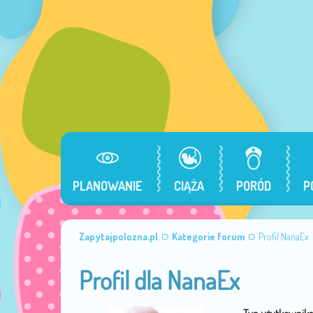
PLANOWANIE
CIĄŻA
PORÓD
P
Zapytajpolozna.pl
Kategorie forum
Profil NanaEx
Profil dla NanaEx