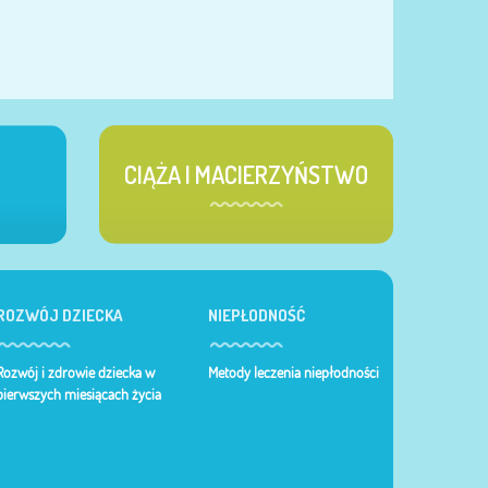
CIĄŻA I MACIERZYŃSTWO
ROZWÓJ DZIECKA
NIEPŁODNOŚĆ
Rozwój i zdrowie dziecka w
Metody leczenia niepłodności
pierwszych miesiącach życia