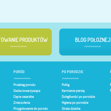
TOWANIE PRODUKTÓW
BLOG POŁOŻNEJ
PORÓD
PO PORODZIE
Przebieg porodu
Połóg
Osoba towarzysząca
Karmienie piersią
Cięcie cesarskie
Dolegliwości po porodzie
Znieczulenia
Higiena po porodzie
Przygotowanie do porodu
Strata dziecka