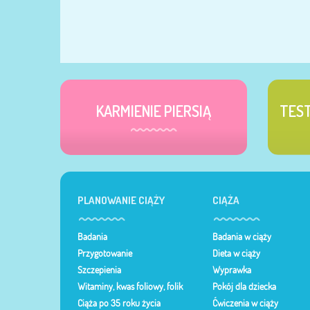
KARMIENIE PIERSIĄ
TES
PLANOWANIE CIĄŻY
CIĄŻA
Badania
Badania w ciąży
Przygotowanie
Dieta w ciąży
Szczepienia
Wyprawka
Witaminy, kwas foliowy, folik
Pokój dla dziecka
Ciąża po 35 roku życia
Ćwiczenia w ciąży