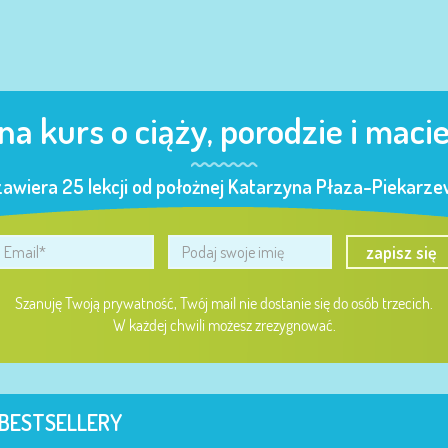
 na kurs o ciąży, porodzie i maci
zawiera 25 lekcji od położnej Katarzyna Płaza-Piekarzew
zapisz się
Szanuję Twoją prywatność, Twój mail nie dostanie się do osób trzecich.
W każdej chwili możesz zrezygnować.
BESTSELLERY