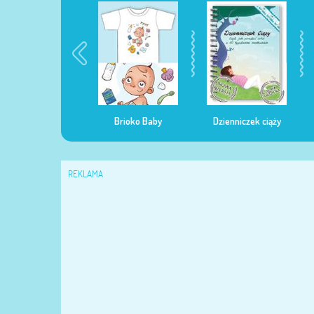
egularna mama
Brioko Baby
Dzienniczek ciąży
REKLAMA