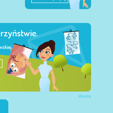
erzyństwie.
skiej.
REKLAMA