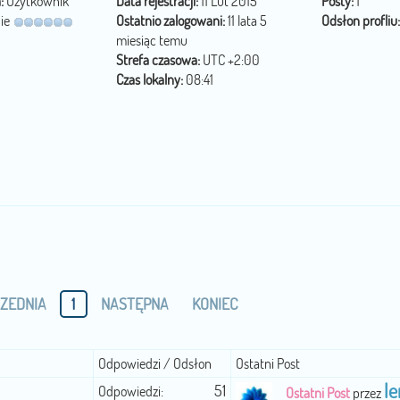
:
Użytkownik
Data rejestracji:
11 Lut 2015
Posty:
1
ie
Ostatnio zalogowani:
11 lata 5
Odsłon profliu:
miesiąc temu
Strefa czasowa:
UTC +2:00
Czas lokalny:
08:41
ZEDNIA
1
NASTĘPNA
KONIEC
Odpowiedzi / Odsłon
Ostatni Post
l
51
Odpowiedzi:
Ostatni Post
przez