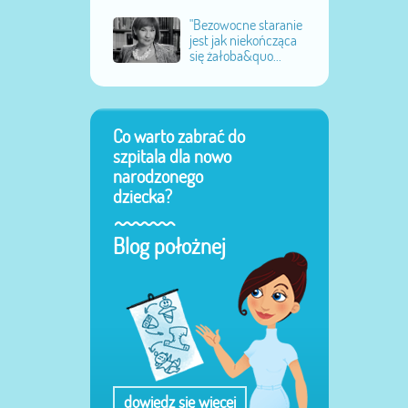
"Bezowocne staranie
jest jak niekończąca
się żałoba&quo...
Co warto zabrać do
szpitala dla nowo
narodzonego
dziecka?
Blog położnej
dowiedz się więcej