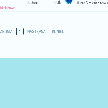
130k
Odsłon:
11 lata 5 miesiąc temu
rki ciążowe
ZEDNIA
1
NASTĘPNA
KONIEC