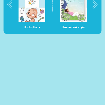
Dzienniczek ciąży
Dzienniczek żywienia
Dzi