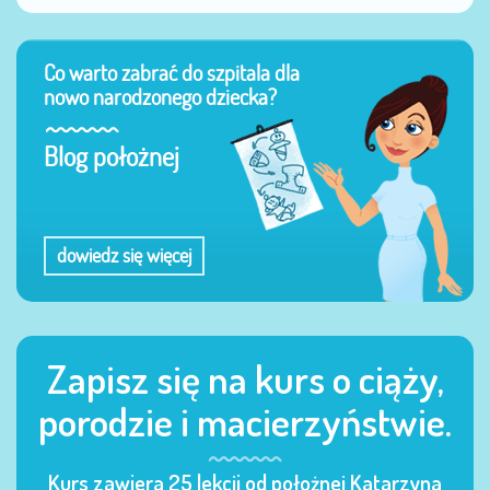
Co warto zabrać do szpitala dla
nowo narodzonego dziecka?
Blog położnej
dowiedz się więcej
Zapisz się na kurs o ciąży,
porodzie i macierzyństwie.
Kurs zawiera 25 lekcji od położnej Katarzyna