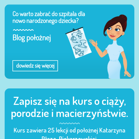
Co warto zabrać do szpitala dla
nowo narodzonego dziecka?
Blog położnej
dowiedz się więcej
Zapisz się na kurs o ciąży,
porodzie i macierzyństwie.
Kurs zawiera 25 lekcji od położnej Katarzyna
Płaza-Piekarzewskiej.