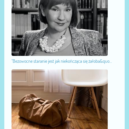
"Bezowocne staranie jest jak niekończąca się żałoba&quo...