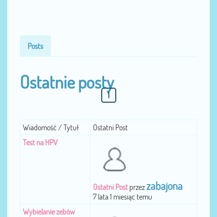
Posts
Ostatnie posty
1
Wiadomość / Tytuł
Ostatni Post
Test na HPV
zabajona
Ostatni Post
przez
7 lata 1 miesiąc temu
Wybielanie zebów