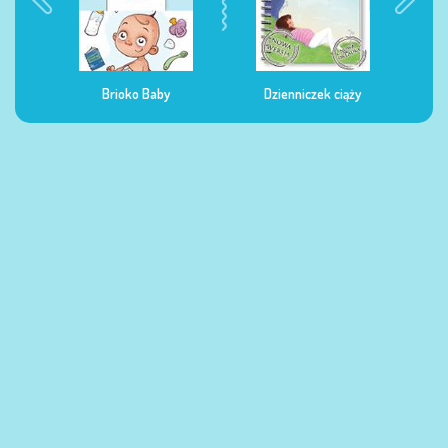
ko Baby
Dzienniczek ciąży
Dzienniczek żywienia