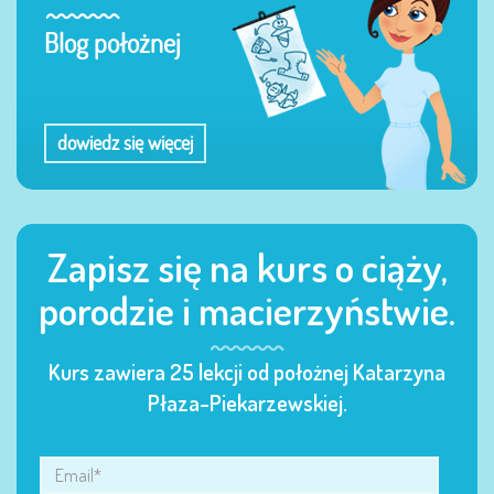
Blog położnej
dowiedz się więcej
Zapisz się na kurs o ciąży,
porodzie i macierzyństwie.
Kurs zawiera 25 lekcji od położnej Katarzyna
Płaza-Piekarzewskiej.