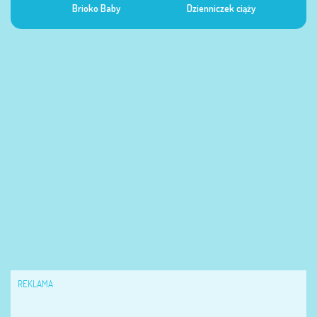
Dzienniczek ciąży
Dzienniczek żywienia
Dzi
REKLAMA