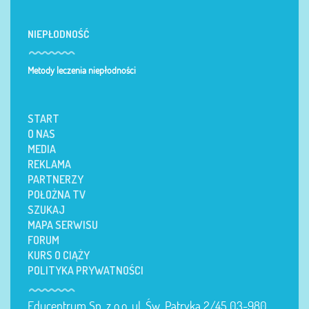
NIEPŁODNOŚĆ
Metody leczenia niepłodności
START
O NAS
MEDIA
REKLAMA
PARTNERZY
POŁOŻNA TV
SZUKAJ
MAPA SERWISU
FORUM
KURS O CIĄŻY
POLITYKA PRYWATNOŚCI
Educentrum Sp. z o.o. ul. Św. Patryka 2/45 03-980