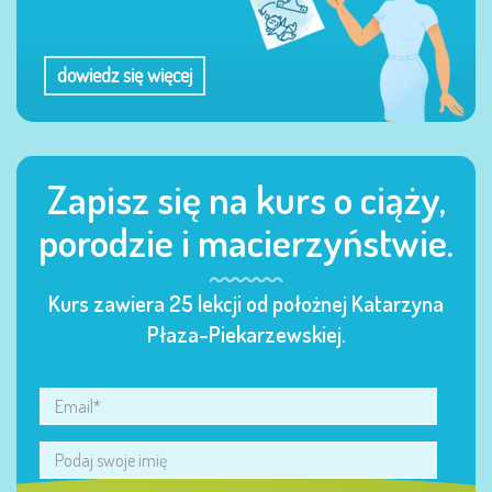
dowiedz się więcej
Zapisz się na kurs o ciąży,
porodzie i macierzyństwie.
Kurs zawiera 25 lekcji od położnej Katarzyna
Płaza-Piekarzewskiej.